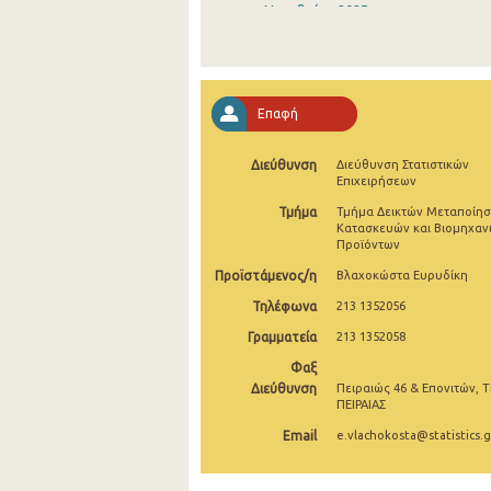
Νοεμβρίου 2025
Οκτωβρίου 2025
Σεπτεμβρίου 2025
Επαφή
Αυγούστου 2025
Διεύθυνση
Διεύθυνση Στατιστικών
Ιουλίου 2025
Επιχειρήσεων
Ιουνίου 2025
Τμήμα
Τμήμα Δεικτών Μεταποίησ
Κατασκευών και Βιομηχαν
Προϊόντων
Μαΐου 2025
Προϊστάμενος/η
Βλαχοκώστα Ευρυδίκη
Απριλίου 2025
Τηλέφωνα
213 1352056
Μαρτίου 2025
Γραμματεία
213 1352058
Φεβρουαρίου 2025
Φαξ
Διεύθυνση
Πειραιώς 46 & Επονιτών, Τ
Ιανουαρίου 2025
ΠΕΙΡΑΙΑΣ
Email
e.vlachokosta@statistics.g
Δεκεμβρίου 2024
Νοεμβρίου 2024