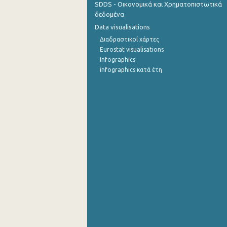
SDDS - Οικονομικά και Χρηματοπιστωτικά
δεδομένα
Σεπτεμβρίου 2022
Data visualisations
Αυγούστου 2022
Διαδραστικοί χάρτες
Eurostat visualisations
Ιουλίου 2022
Infographics
infographics κατά έτη
Ιουνίου 2022
Μαΐου 2022
Απριλίου 2022
Μαρτίου 2022
Φεβρουαρίου 2022
Ιανουαρίου 2022
Δεκεμβρίου 2021
Νοεμβρίου 2021
Οκτωβρίου 2021