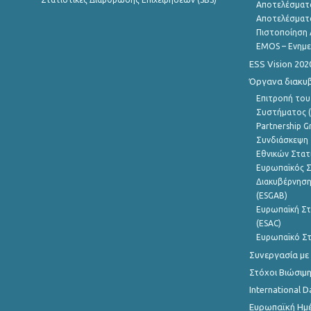
Αποτελέσματ
Αποτελέσματ
Πιστοποίηση 
EMOS – Ενημε
ESS Vision 202
Όργανα διακυ
Επιτροπή του
Συστήματος (
Partnership G
Συνδιάσκεψη 
Εθνικών Στατ
Ευρωπαϊκός Σ
Διακυβέρνηση
(ESGAB)
Ευρωπαϊκή Στ
(ESAC)
Ευρωπαϊκό Στ
Συνεργασία με
Στόχοι Βιώσιμ
International D
Ευρωπαϊκή Ημέ