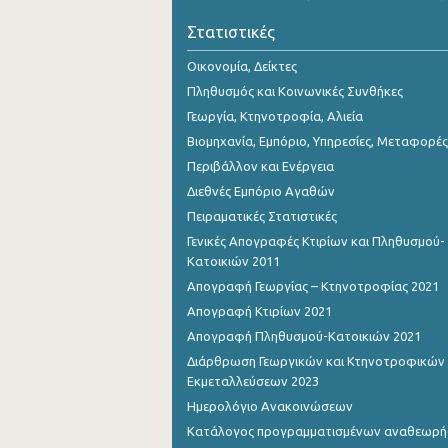
Οκτωβρίου 2023
Στατιστικές
Σεπτεμβρίου 2023
Οικονομία, Δείκτες
Αυγούστου 2023
Πληθυσμός και Κοινωνικές Συνθήκες
Γεωργία, Κτηνοτροφία, Αλιεία
Ιουλίου 2023
Βιομηχανία, Εμπόριο, Υπηρεσίες, Μεταφορές
Ιουνίου 2023
Περιβάλλον και Ενέργεια
Διεθνές Εμπόριο Αγαθών
Μαΐου 2023
Πειραματικές Στατιστικές
Απριλίου 2023
Γενικές Απογραφές Κτιρίων και Πληθυσμού-
Κατοικιών 2011
Μαρτίου 2023
Απογραφή Γεωργίας – Κτηνοτροφίας 2021
Φεβρουαρίου 2023
Απογραφή Κτιρίων 2021
Απογραφή Πληθυσμού-Κατοικιών 2021
Ιανουαρίου 2023
Διάρθρωση Γεωργικών και Κτηνοτροφικών
Δεκεμβρίου 2022
Εκμεταλλεύσεων 2023
Ημερολόγιο Ανακοινώσεων
Νοεμβρίου 2022
Κατάλογος προγραμματισμένων αναθεωρ
Οκτωβρίου 2022