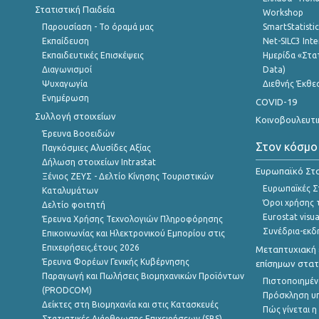
Στατιστική Παιδεία
Workshop
Παρουσίαση - Το όραμά μας
SmartStatisti
Εκπαίδευση
Net-SILC3 Int
Εκπαιδευτικές Επισκέψεις
Ημερίδα «Στατ
Διαγωνισμοί
Data)
Ψυχαγωγία
Διεθνής Έκθε
Ενημέρωση
COVID-19
Συλλογή στοιχείων
Κοινοβουλευτι
Έρευνα Βοοειδών
Στον κόσμο
Παγκόσμιες Αλυσίδες Αξίας
Δήλωση στοιχείων Intrastat
Ευρωπαϊκό Στα
Ξένιος ΖΕΥΣ - Δελτίο Κίνησης Τουριστικών
Ευρωπαϊκές Στ
Καταλυμάτων
Όροι χρήσης 
Δελτίο φοιτητή
Eurostat visua
Έρευνα Χρήσης Τεχνολογιών Πληροφόρησης
Συνέδρια-εκδ
Επικοινωνίας και Ηλεκτρονικού Εμπορίου στις
Επιχειρήσεις,έτους 2026
Μεταπτυχιακή 
Έρευνα Φορέων Γενικής Κυβέρνησης
επίσημων στατ
Παραγωγή και Πωλήσεις Βιομηχανικών Προϊόντων
Πιστοποιημέν
(PRODCOM)
Πρόσκληση υ
Δείκτες στη Βιομηχανία και στις Κατασκευές
Πώς γίνεται 
Στατιστικές Διάρθρωσης Επιχειρήσεων (SBS)