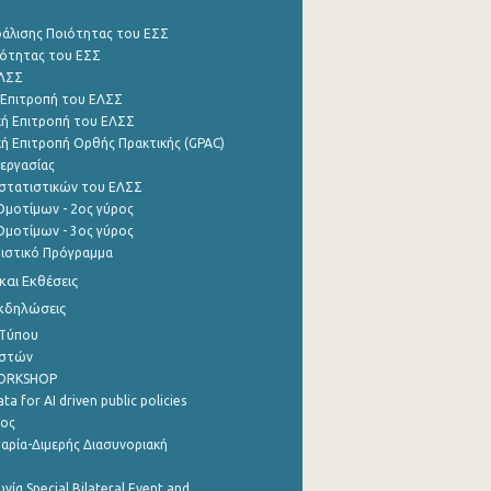
φάλισης Ποιότητας του ΕΣΣ
ότητας του ΕΣΣ
ΕΛΣΣ
 Επιτροπή του ΕΛΣΣ
ή Επιτροπή του ΕΛΣΣ
ή Επιτροπή Ορθής Πρακτικής (GPAC)
εργασίας
στατιστικών του ΕΛΣΣ
μοτίμων - 2ος γύρος
μοτίμων - 3ος γύρος
τιστικό Πρόγραμμα
αι Εκθέσεις
Εκδηλώσεις
 Τύπου
ηστών
WORKSHOP
a for AI driven public policies
ρος
αρία-Διμερής Διασυνοριακή
νία Special Bilateral Event and