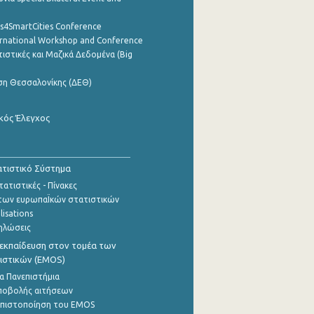
cs4SmartCities Conference
ernational Workshop and Conference
ιστικές και Μαζικά Δεδομένα (Big
ση Θεσσαλονίκης (ΔΕΘ)
κός Έλεγχος
τιστικό Σύστημα
ατιστικές - Πίνακες
των ευρωπαΪκών στατιστικών
lisations
ηλώσεις
εκπαίδευση στον τομέα των
ιστικών (EMOS)
α Πανεπιστήμια
ποβολής αιτήσεων
η πιστοποίηση του EMOS