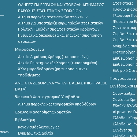
Στατιστικές
ΟΔΗΓΙΕΣ ΓΙΑ ΕΓΓΡΑΦΗ ΚΑΙ ΥΠΟΒΟΛΗ ΑΙΤΗΜΑΤΟΣ
Πλαίσιο Διασ
ΠΑΡΟΧΗΣ ΣΤΑΤΙΣΤΙΚΩΝ ΣΤΟΙΧΕΙΩΝ
Γλωσσάρι Ποι
Αίτημα παροχής στατιστικών στοιχείων
Φορείς του 
Αίτημα για υποστήριξη ευρωπαϊκών στατιστικών
Συντονιστική
Πολιτική Τιμολόγησης Στατιστικών Προϊόντων
Συμβουλευτικ
Πνευματικά δικαιώματα και επαναχρησιμοποίηση
Συμβουλευτικ
στοιχείων
Μνημόνια συν
Μικροδεδομένα
Πιστοποίηση 
Αρχεία Δημόσιας Χρήσης (τυποποιημένα)
Επιθεώρηση Ο
Αρχεία Επιστημονικής Χρήσης (τυποποιημένα)
Επιθεώρηση Ο
Άλλα μικροδεδομένα (μη τυποποιημένα)
Ελληνικό Στα
Υποδείγματα
Προγράμματα κ
ANOIXTA ΔΕΔΟΜΕΝΑ ΥΨΗΛΗΣ ΑΞΙΑΣ (HIGH VALUE
Συνέδρια και 
DATA)
Συνεντεύξεις
Ψηφιακά Χαρτογραφικά Υπόβαθρα
Συνέδρια Χρ
Αίτημα παροχής χαρτογραφικών υποβάθρων
ESAC-NUCs 
Έρευνα ικανοποίησης χρηστών
AI powered Dat
Ελλάδα - Κύπ
Βιβλιοθήκη
Ελλάδα-Βουλγ
Κανονισμός λειτουργίας
Συνάντηση
ήσεων
Ενημερωτικά Δελτία
Ελλάδα - Πολω