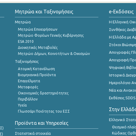
Μητρώα και Ταξινομήσεις
e-Εκδόσεις
Μητρώα
Η Ελληνική Οι
Μητρώα Επιχειρήσεων
Συνθήκες Διαβ
Μητρώο Φορέων Γενικής Κυβέρνησης
Η Ελλάδα με Α
ESA 2010
Στόχοι Βιώσιμ
Διοικητικές Μεταβολές
Απογραφές Πλη
Μητρώο Δήμων, Κοινοτήτων & Οικισμών
Απογραφή Πρ
Ταξινομήσεις
Ψηφιακή Βιβλι
Ατομική Κατανάλωση
Βιομηχανικά Προϊόντα
Ιστορικά Δια
Επαγγέλματα
Ημερολόγιο Α
Μεταφορές
Νέα και Ανακο
Οικονομικές δραστηριότητες
Εκθέσεις SDDS
Περιβάλλον
Υγεία
Στην Ελλάδ
Γλωσσάρι Ποιότητας του ΕΣΣ
Ελληνικό Στατ
Προϊόντα και Υπηρεσίες
Θεσμικό πλαί
Σ)
Στατιστικά στοιχεία
Κώδικας Ορθή
Σ)