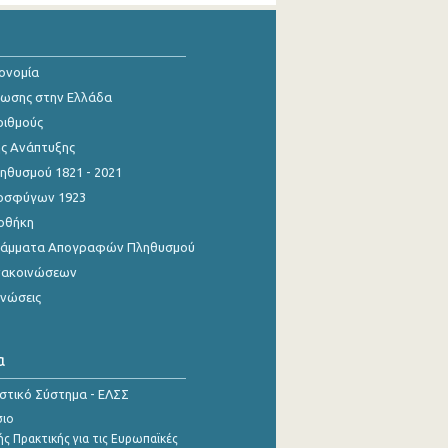
κονομία
ίωσης στην Ελλάδα
ριθμούς
ης Ανάπτυξης
θυσμού 1821 - 2021
οσφύγων 1923
οθήκη
γράμματα Απογραφών Πληθυσμού
νακοινώσεων
ινώσεις
α
ιστικό Σύστημα - ΕΛΣΣ
σιο
ς Πρακτικής για τις Ευρωπαϊκές