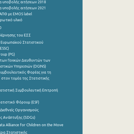
α υποβολής αιτήσεων 2018
α υποβολής αιτήσεων 2021
ΑΠΘ με EMOS label
ρωτικό υλικό
0
βέρνησης του ΕΣΣ
 Ευρωπαϊκού Στατιστικού
ESSC)
roup (PG)
των Γενικών Διευθυντών των
ιστικών Υπηρεσιών (DGINS)
υμβουλευτικός Φορέας για τη
 στον τομέα της Στατιστικής
ατιστική Συμβουλευτική Επιτροπή
ατιστικό Φόρουμ (ESF)
 Διεθνείς Οργανισμούς
ης Ανάπτυξης (SDGs)
ata Alliance for Children on the Move
ρα Στατιστικής