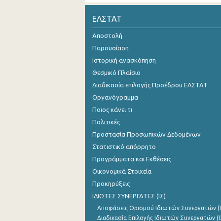
Οκτωβρίου 2024
ΕΛΣΤΑΤ
Σεπτεμβρίου 2024
Αποστολή
Παρουσίαση
Αυγούστου 2024
Ιστορική ανασκόπηση
Ιουλίου 2024
Θεσμικό Πλαίσιο
Διαδικασία επιλογής Προέδρου ΕΛΣΤΑΤ
Ιουνίου 2024
Οργανόγραμμα
Μαΐου 2024
Ποιος κάνει τι
Απριλίου 2024
Πολιτικές
Προστασία Προσωπικών Δεδομένων
Μαρτίου 2024
Στατιστικό απόρρητο
Φεβρουαρίου 2024
Προγράμματα και Εκθέσεις
Οικονομικά Στοιχεία
Ιανουαρίου 2024
Προκηρύξεις
Δεκεμβρίου 2023
ΙΔΙΩΤΕΣ ΣΥΝΕΡΓΑΤΕΣ (ΙΣ)
Αποφάσεις Ορισμού Ιδιωτών Συνεργατών (Ι
Νοεμβρίου 2023
Διαδικασία Επιλογής Ιδιωτών Συνεργατών (Ι