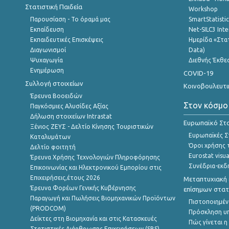
Στατιστική Παιδεία
Workshop
Παρουσίαση - Το όραμά μας
SmartStatisti
Εκπαίδευση
Net-SILC3 Int
Εκπαιδευτικές Επισκέψεις
Ημερίδα «Στατ
Διαγωνισμοί
Data)
Ψυχαγωγία
Διεθνής Έκθε
Ενημέρωση
COVID-19
Συλλογή στοιχείων
Κοινοβουλευτι
Έρευνα Βοοειδών
Στον κόσμο
Παγκόσμιες Αλυσίδες Αξίας
Δήλωση στοιχείων Intrastat
Ευρωπαϊκό Στα
Ξένιος ΖΕΥΣ - Δελτίο Κίνησης Τουριστικών
Ευρωπαϊκές Στ
Καταλυμάτων
Όροι χρήσης 
Δελτίο φοιτητή
Eurostat visua
Έρευνα Χρήσης Τεχνολογιών Πληροφόρησης
Συνέδρια-εκδ
Επικοινωνίας και Ηλεκτρονικού Εμπορίου στις
Επιχειρήσεις,έτους 2026
Μεταπτυχιακή 
Έρευνα Φορέων Γενικής Κυβέρνησης
επίσημων στατ
Παραγωγή και Πωλήσεις Βιομηχανικών Προϊόντων
Πιστοποιημέν
(PRODCOM)
Πρόσκληση υ
Δείκτες στη Βιομηχανία και στις Κατασκευές
Πώς γίνεται 
Στατιστικές Διάρθρωσης Επιχειρήσεων (SBS)