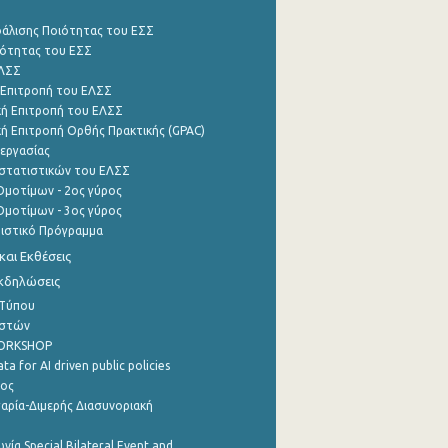
φάλισης Ποιότητας του ΕΣΣ
ότητας του ΕΣΣ
ΕΛΣΣ
 Επιτροπή του ΕΛΣΣ
ή Επιτροπή του ΕΛΣΣ
ή Επιτροπή Ορθής Πρακτικής (GPAC)
εργασίας
στατιστικών του ΕΛΣΣ
μοτίμων - 2ος γύρος
μοτίμων - 3ος γύρος
τιστικό Πρόγραμμα
αι Εκθέσεις
Εκδηλώσεις
 Τύπου
ηστών
WORKSHOP
a for AI driven public policies
ρος
αρία-Διμερής Διασυνοριακή
νία Special Bilateral Event and