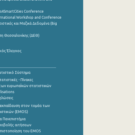
cs4SmartCities Conference
ernational Workshop and Conference
ιστικές και Μαζικά Δεδομένα (Big
ση Θεσσαλονίκης (ΔΕΘ)
κός Έλεγχος
τιστικό Σύστημα
ατιστικές - Πίνακες
των ευρωπαΪκών στατιστικών
lisations
ηλώσεις
εκπαίδευση στον τομέα των
ιστικών (EMOS)
α Πανεπιστήμια
ποβολής αιτήσεων
η πιστοποίηση του EMOS