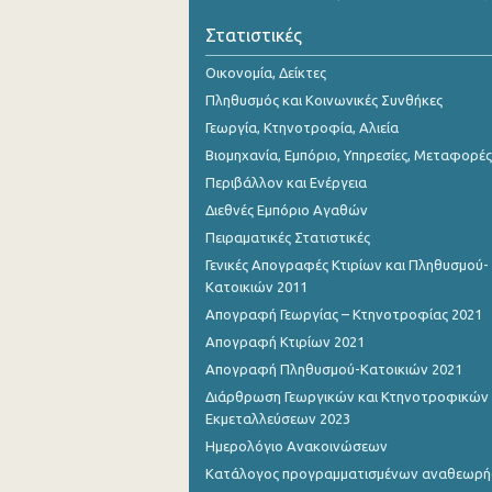
Οκτωβρίου 2023
Στατιστικές
Σεπτεμβρίου 2023
Οικονομία, Δείκτες
Αυγούστου 2023
Πληθυσμός και Κοινωνικές Συνθήκες
Γεωργία, Κτηνοτροφία, Αλιεία
Ιουλίου 2023
Βιομηχανία, Εμπόριο, Υπηρεσίες, Μεταφορές
Ιουνίου 2023
Περιβάλλον και Ενέργεια
Διεθνές Εμπόριο Αγαθών
Μαΐου 2023
Πειραματικές Στατιστικές
Απριλίου 2023
Γενικές Απογραφές Κτιρίων και Πληθυσμού-
Κατοικιών 2011
Μαρτίου 2023
Απογραφή Γεωργίας – Κτηνοτροφίας 2021
Φεβρουαρίου 2023
Απογραφή Κτιρίων 2021
Απογραφή Πληθυσμού-Κατοικιών 2021
Ιανουαρίου 2023
Διάρθρωση Γεωργικών και Κτηνοτροφικών
Δεκεμβρίου 2022
Εκμεταλλεύσεων 2023
Ημερολόγιο Ανακοινώσεων
Νοεμβρίου 2022
Κατάλογος προγραμματισμένων αναθεωρ
Οκτωβρίου 2022