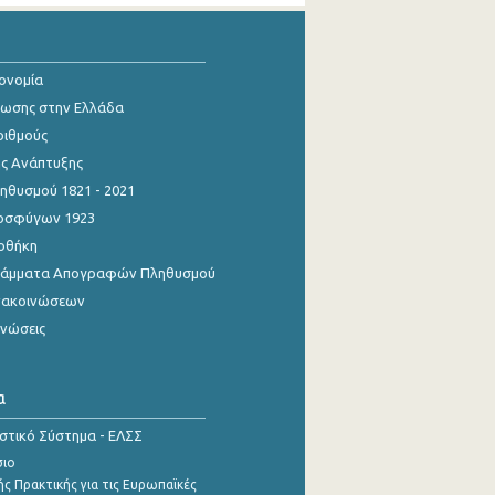
κονομία
ίωσης στην Ελλάδα
ριθμούς
ης Ανάπτυξης
θυσμού 1821 - 2021
οσφύγων 1923
οθήκη
γράμματα Απογραφών Πληθυσμού
νακοινώσεων
ινώσεις
α
ιστικό Σύστημα - ΕΛΣΣ
σιο
ς Πρακτικής για τις Ευρωπαϊκές