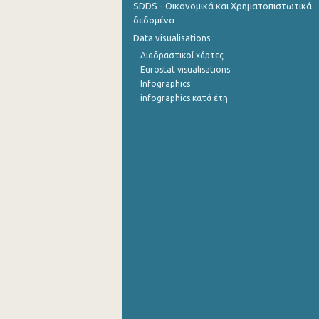
SDDS - Οικονομικά και Χρηματοπιστωτικά
δεδομένα
Σεπτεμβρίου 2022
Data visualisations
Αυγούστου 2022
Διαδραστικοί χάρτες
Eurostat visualisations
Ιουλίου 2022
Infographics
infographics κατά έτη
Ιουνίου 2022
Μαΐου 2022
Απριλίου 2022
Μαρτίου 2022
Φεβρουαρίου 2022
Ιανουαρίου 2022
Δεκεμβρίου 2021
Νοεμβρίου 2021
Οκτωβρίου 2021