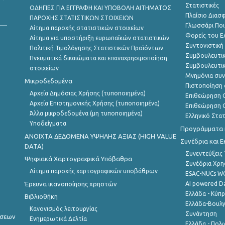
Στατιστικές
ΟΔΗΓΙΕΣ ΓΙΑ ΕΓΓΡΑΦΗ ΚΑΙ ΥΠΟΒΟΛΗ ΑΙΤΗΜΑΤΟΣ
Πλαίσιο Διασ
ΠΑΡΟΧΗΣ ΣΤΑΤΙΣΤΙΚΩΝ ΣΤΟΙΧΕΙΩΝ
Γλωσσάρι Ποι
Αίτημα παροχής στατιστικών στοιχείων
Φορείς του 
Αίτημα για υποστήριξη ευρωπαϊκών στατιστικών
Συντονιστική
Πολιτική Τιμολόγησης Στατιστικών Προϊόντων
Συμβουλευτικ
Πνευματικά δικαιώματα και επαναχρησιμοποίηση
Συμβουλευτικ
στοιχείων
Μνημόνια συν
Μικροδεδομένα
Πιστοποίηση 
Αρχεία Δημόσιας Χρήσης (τυποποιημένα)
Επιθεώρηση Ο
Αρχεία Επιστημονικής Χρήσης (τυποποιημένα)
Επιθεώρηση Ο
Άλλα μικροδεδομένα (μη τυποποιημένα)
Ελληνικό Στα
Υποδείγματα
Προγράμματα κ
ANOIXTA ΔΕΔΟΜΕΝΑ ΥΨΗΛΗΣ ΑΞΙΑΣ (HIGH VALUE
Συνέδρια και 
DATA)
Συνεντεύξεις
Ψηφιακά Χαρτογραφικά Υπόβαθρα
Συνέδρια Χρ
Αίτημα παροχής χαρτογραφικών υποβάθρων
ESAC-NUCs 
Έρευνα ικανοποίησης χρηστών
AI powered Dat
Ελλάδα - Κύπ
Βιβλιοθήκη
Ελλάδα-Βουλγ
Κανονισμός λειτουργίας
Συνάντηση
ήσεων
Ενημερωτικά Δελτία
Ελλάδα - Πολω