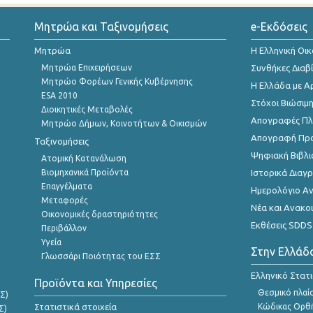
Μητρώα και Ταξινομήσεις
e-Εκδόσεις
Μητρώα
Η Ελληνική Οι
Μητρώα Επιχειρήσεων
Συνθήκες Διαβ
Μητρώο Φορέων Γενικής Κυβέρνησης
Η Ελλάδα με Α
ESA 2010
Στόχοι Βιώσιμ
Διοικητικές Μεταβολές
Απογραφές Πλη
Μητρώο Δήμων, Κοινοτήτων & Οικισμών
Απογραφή Πρ
Ταξινομήσεις
Ψηφιακή Βιβλι
Ατομική Κατανάλωση
Βιομηχανικά Προϊόντα
Ιστορικά Δια
Επαγγέλματα
Ημερολόγιο Α
Μεταφορές
Νέα και Ανακο
Οικονομικές δραστηριότητες
Εκθέσεις SDDS
Περιβάλλον
Υγεία
Στην Ελλάδ
Γλωσσάρι Ποιότητας του ΕΣΣ
Ελληνικό Στατ
Προϊόντα και Υπηρεσίες
Θεσμικό πλαί
Σ)
Στατιστικά στοιχεία
Κώδικας Ορθή
Σ)