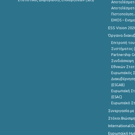
Αποτελέσματ
Αποτελέσματ
Πιστοποίηση 
EMOS – Ενημε
ESS Vision 202
Όργανα διακυ
Επιτροπή του
Συστήματος (
Partnership G
Συνδιάσκεψη 
Εθνικών Στατ
Ευρωπαϊκός Σ
Διακυβέρνηση
(ESGAB)
Ευρωπαϊκή Στ
(ESAC)
Ευρωπαϊκό Στ
Συνεργασία με
Στόχοι Βιώσιμ
International D
Ευρωπαϊκή Ημέ