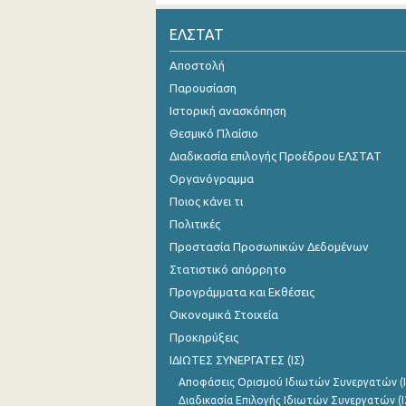
Οκτωβρίου 2024
ΕΛΣΤΑΤ
Σεπτεμβρίου 2024
Αποστολή
Παρουσίαση
Αυγούστου 2024
Ιστορική ανασκόπηση
Ιουλίου 2024
Θεσμικό Πλαίσιο
Διαδικασία επιλογής Προέδρου ΕΛΣΤΑΤ
Ιουνίου 2024
Οργανόγραμμα
Μαΐου 2024
Ποιος κάνει τι
Απριλίου 2024
Πολιτικές
Προστασία Προσωπικών Δεδομένων
Μαρτίου 2024
Στατιστικό απόρρητο
Φεβρουαρίου 2024
Προγράμματα και Εκθέσεις
Οικονομικά Στοιχεία
Ιανουαρίου 2024
Προκηρύξεις
Δεκεμβρίου 2023
ΙΔΙΩΤΕΣ ΣΥΝΕΡΓΑΤΕΣ (ΙΣ)
Αποφάσεις Ορισμού Ιδιωτών Συνεργατών (Ι
Νοεμβρίου 2023
Διαδικασία Επιλογής Ιδιωτών Συνεργατών (Ι