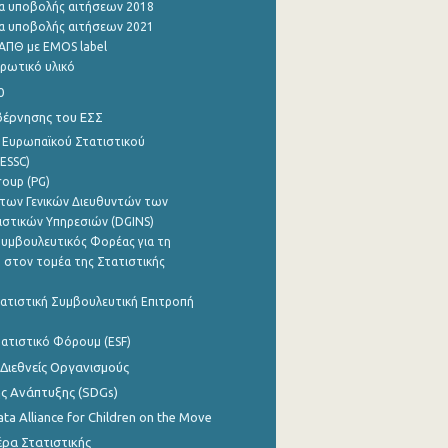
α υποβολής αιτήσεων 2018
α υποβολής αιτήσεων 2021
ΑΠΘ με EMOS label
ρωτικό υλικό
0
βέρνησης του ΕΣΣ
 Ευρωπαϊκού Στατιστικού
ESSC)
roup (PG)
των Γενικών Διευθυντών των
ιστικών Υπηρεσιών (DGINS)
υμβουλευτικός Φορέας για τη
 στον τομέα της Στατιστικής
ατιστική Συμβουλευτική Επιτροπή
ατιστικό Φόρουμ (ESF)
 Διεθνείς Οργανισμούς
ης Ανάπτυξης (SDGs)
ata Alliance for Children on the Move
ρα Στατιστικής