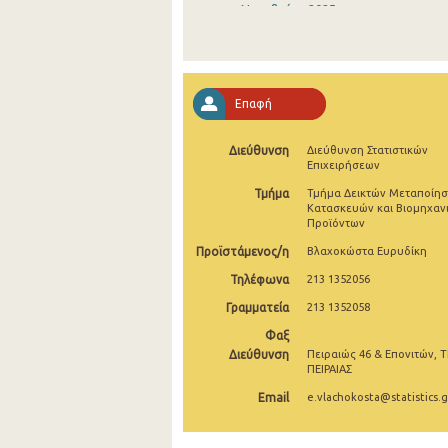
Νοεμβρίου 2025
Οκτωβρίου 2025
Σεπτεμβρίου 2025
Επαφή
Αυγούστου 2025
Διεύθυνση
Διεύθυνση Στατιστικών
Ιουλίου 2025
Επιχειρήσεων
Ιουνίου 2025
Τμήμα
Τμήμα Δεικτών Μεταποίησ
Κατασκευών και Βιομηχαν
Προϊόντων
Μαΐου 2025
Προϊστάμενος/η
Βλαχοκώστα Ευρυδίκη
Απριλίου 2025
Τηλέφωνα
213 1352056
Μαρτίου 2025
Γραμματεία
213 1352058
Φεβρουαρίου 2025
Φαξ
Διεύθυνση
Πειραιώς 46 & Επονιτών, Τ
Ιανουαρίου 2025
ΠΕΙΡΑΙΑΣ
Email
e.vlachokosta@statistics.g
Δεκεμβρίου 2024
Νοεμβρίου 2024