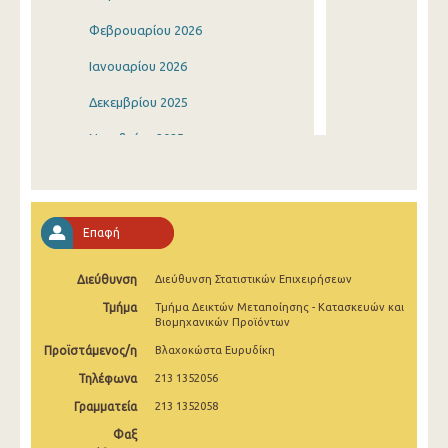
Φεβρουαρίου 2026
Ιανουαρίου 2026
Δεκεμβρίου 2025
Νοεμβρίου 2025
Οκτωβρίου 2025
Σεπτεμβρίου 2025
Επαφή
Αυγούστου 2025
Διεύθυνση
Διεύθυνση Στατιστικών Επιχειρήσεων
Ιουλίου 2025
Τμήμα
Τμήμα Δεικτών Μεταποίησης - Κατασκευών και
Ιουνίου 2025
Βιομηχανικών Προϊόντων
Προϊστάμενος/η
Βλαχοκώστα Ευρυδίκη
Μαΐου 2025
Τηλέφωνα
213 1352056
Απριλίου 2025
Γραμματεία
213 1352058
Μαρτίου 2025
Φαξ