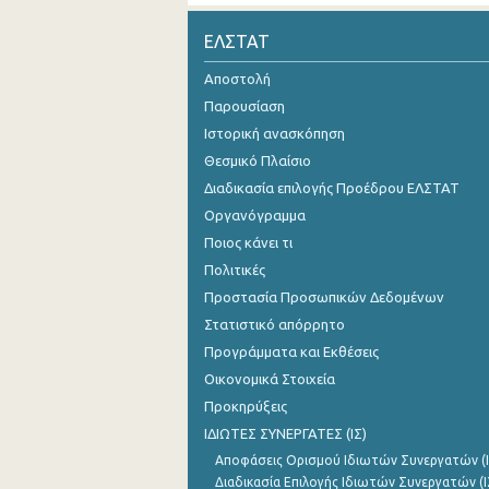
Οκτωβρίου 2024
ΕΛΣΤΑΤ
Σεπτεμβρίου 2024
Αποστολή
Παρουσίαση
Αυγούστου 2024
Ιστορική ανασκόπηση
Ιουλίου 2024
Θεσμικό Πλαίσιο
Διαδικασία επιλογής Προέδρου ΕΛΣΤΑΤ
Ιουνίου 2024
Οργανόγραμμα
Μαΐου 2024
Ποιος κάνει τι
Απριλίου 2024
Πολιτικές
Προστασία Προσωπικών Δεδομένων
Μαρτίου 2024
Στατιστικό απόρρητο
Φεβρουαρίου 2024
Προγράμματα και Εκθέσεις
Οικονομικά Στοιχεία
Ιανουαρίου 2024
Προκηρύξεις
Δεκεμβρίου 2023
ΙΔΙΩΤΕΣ ΣΥΝΕΡΓΑΤΕΣ (ΙΣ)
Αποφάσεις Ορισμού Ιδιωτών Συνεργατών (Ι
Νοεμβρίου 2023
Διαδικασία Επιλογής Ιδιωτών Συνεργατών (Ι