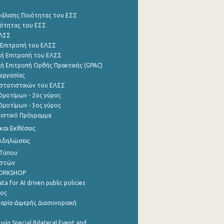
φάλισης Ποιότητας του ΕΣΣ
ότητας του ΕΣΣ
ΕΛΣΣ
 Επιτροπή του ΕΛΣΣ
ή Επιτροπή του ΕΛΣΣ
ή Επιτροπή Ορθής Πρακτικής (GPAC)
εργασίας
στατιστικών του ΕΛΣΣ
μοτίμων - 2ος γύρος
μοτίμων - 3ος γύρος
τιστικό Πρόγραμμα
αι Εκθέσεις
Εκδηλώσεις
 Τύπου
ηστών
WORKSHOP
a for AI driven public policies
ρος
αρία-Διμερής Διασυνοριακή
νία Special Bilateral Event and