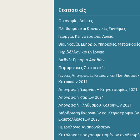
Οκτωβρίου 2023
Στατιστικές
Σεπτεμβρίου 2023
Οικονομία, Δείκτες
Αυγούστου 2023
Πληθυσμός και Κοινωνικές Συνθήκες
Γεωργία, Κτηνοτροφία, Αλιεία
Ιουλίου 2023
Βιομηχανία, Εμπόριο, Υπηρεσίες, Μεταφορές
Ιουνίου 2023
Περιβάλλον και Ενέργεια
Διεθνές Εμπόριο Αγαθών
Μαΐου 2023
Πειραματικές Στατιστικές
Απριλίου 2023
Γενικές Απογραφές Κτιρίων και Πληθυσμού-
Κατοικιών 2011
Μαρτίου 2023
Απογραφή Γεωργίας – Κτηνοτροφίας 2021
Φεβρουαρίου 2023
Απογραφή Κτιρίων 2021
Απογραφή Πληθυσμού-Κατοικιών 2021
Ιανουαρίου 2023
Διάρθρωση Γεωργικών και Κτηνοτροφικών
Δεκεμβρίου 2022
Εκμεταλλεύσεων 2023
Ημερολόγιο Ανακοινώσεων
Νοεμβρίου 2022
Κατάλογος προγραμματισμένων αναθεωρ
Οκτωβρίου 2022