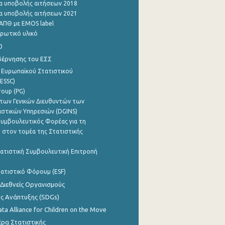
α υποβολής αιτήσεων 2018
α υποβολής αιτήσεων 2021
ΑΠΘ με EMOS label
ρωτικό υλικό
0
βέρνησης του ΕΣΣ
 Ευρωπαϊκού Στατιστικού
ESSC)
roup (PG)
των Γενικών Διευθυντών των
ιστικών Υπηρεσιών (DGINS)
υμβουλευτικός Φορέας για τη
 στον τομέα της Στατιστικής
ατιστική Συμβουλευτική Επιτροπή
ατιστικό Φόρουμ (ESF)
 Διεθνείς Οργανισμούς
ης Ανάπτυξης (SDGs)
ata Alliance for Children on the Move
ρα Στατιστικής