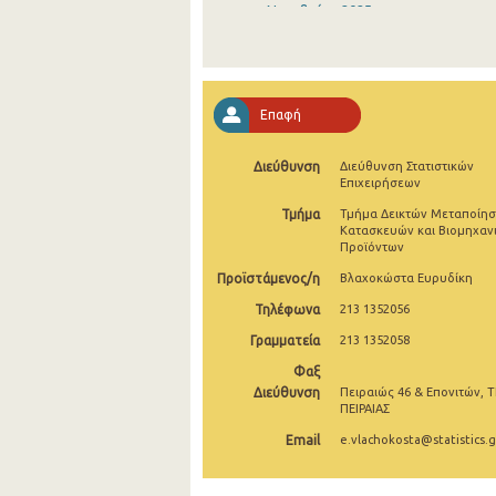
Νοεμβρίου 2025
Οκτωβρίου 2025
Σεπτεμβρίου 2025
Επαφή
Αυγούστου 2025
Διεύθυνση
Διεύθυνση Στατιστικών
Ιουλίου 2025
Επιχειρήσεων
Ιουνίου 2025
Τμήμα
Τμήμα Δεικτών Μεταποίησ
Κατασκευών και Βιομηχαν
Προϊόντων
Μαΐου 2025
Προϊστάμενος/η
Βλαχοκώστα Ευρυδίκη
Απριλίου 2025
Τηλέφωνα
213 1352056
Μαρτίου 2025
Γραμματεία
213 1352058
Φεβρουαρίου 2025
Φαξ
Διεύθυνση
Πειραιώς 46 & Επονιτών, Τ
Ιανουαρίου 2025
ΠΕΙΡΑΙΑΣ
Email
e.vlachokosta@statistics.g
Δεκεμβρίου 2024
Νοεμβρίου 2024