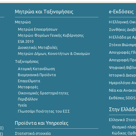
Μητρώα και Ταξινομήσεις
e-Εκδόσεις
Μητρώα
Η Ελληνική Οι
Μητρώα Επιχειρήσεων
Συνθήκες Διαβ
Μητρώο Φορέων Γενικής Κυβέρνησης
Η Ελλάδα με Α
ESA 2010
Στόχοι Βιώσιμ
Διοικητικές Μεταβολές
Απογραφές Πλη
Μητρώο Δήμων, Κοινοτήτων & Οικισμών
Απογραφή Πρ
Ταξινομήσεις
Ψηφιακή Βιβλι
Ατομική Κατανάλωση
Βιομηχανικά Προϊόντα
Ιστορικά Δια
Επαγγέλματα
Ημερολόγιο Α
Μεταφορές
Νέα και Ανακο
Οικονομικές δραστηριότητες
Εκθέσεις SDDS
Περιβάλλον
Υγεία
Στην Ελλάδ
Γλωσσάρι Ποιότητας του ΕΣΣ
Ελληνικό Στατ
Προϊόντα και Υπηρεσίες
Θεσμικό πλαί
Σ)
Στατιστικά στοιχεία
Κώδικας Ορθή
Σ)