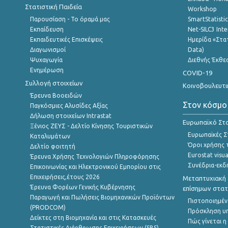
Στατιστική Παιδεία
Workshop
Παρουσίαση - Το όραμά μας
SmartStatisti
Εκπαίδευση
Net-SILC3 Int
Εκπαιδευτικές Επισκέψεις
Ημερίδα «Στατ
Διαγωνισμοί
Data)
Ψυχαγωγία
Διεθνής Έκθε
Ενημέρωση
COVID-19
Συλλογή στοιχείων
Κοινοβουλευτι
Έρευνα Βοοειδών
Στον κόσμο
Παγκόσμιες Αλυσίδες Αξίας
Δήλωση στοιχείων Intrastat
Ευρωπαϊκό Στα
Ξένιος ΖΕΥΣ - Δελτίο Κίνησης Τουριστικών
Ευρωπαϊκές Στ
Καταλυμάτων
Όροι χρήσης 
Δελτίο φοιτητή
Eurostat visua
Έρευνα Χρήσης Τεχνολογιών Πληροφόρησης
Συνέδρια-εκδ
Επικοινωνίας και Ηλεκτρονικού Εμπορίου στις
Επιχειρήσεις,έτους 2026
Μεταπτυχιακή 
Έρευνα Φορέων Γενικής Κυβέρνησης
επίσημων στατ
Παραγωγή και Πωλήσεις Βιομηχανικών Προϊόντων
Πιστοποιημέν
(PRODCOM)
Πρόσκληση υ
Δείκτες στη Βιομηχανία και στις Κατασκευές
Πώς γίνεται 
Στατιστικές Διάρθρωσης Επιχειρήσεων (SBS)