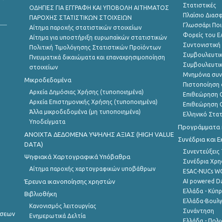
Στατιστικές
ΟΔΗΓΙΕΣ ΓΙΑ ΕΓΓΡΑΦΗ ΚΑΙ ΥΠΟΒΟΛΗ ΑΙΤΗΜΑΤΟΣ
Πλαίσιο Διασ
ΠΑΡΟΧΗΣ ΣΤΑΤΙΣΤΙΚΩΝ ΣΤΟΙΧΕΙΩΝ
Γλωσσάρι Ποι
Αίτημα παροχής στατιστικών στοιχείων
Φορείς του 
Αίτημα για υποστήριξη ευρωπαϊκών στατιστικών
Συντονιστική
Πολιτική Τιμολόγησης Στατιστικών Προϊόντων
Συμβουλευτικ
Πνευματικά δικαιώματα και επαναχρησιμοποίηση
Συμβουλευτικ
στοιχείων
Μνημόνια συν
Μικροδεδομένα
Πιστοποίηση 
Αρχεία Δημόσιας Χρήσης (τυποποιημένα)
Επιθεώρηση Ο
Αρχεία Επιστημονικής Χρήσης (τυποποιημένα)
Επιθεώρηση Ο
Άλλα μικροδεδομένα (μη τυποποιημένα)
Ελληνικό Στα
Υποδείγματα
Προγράμματα κ
ANOIXTA ΔΕΔΟΜΕΝΑ ΥΨΗΛΗΣ ΑΞΙΑΣ (HIGH VALUE
Συνέδρια και 
DATA)
Συνεντεύξεις
Ψηφιακά Χαρτογραφικά Υπόβαθρα
Συνέδρια Χρ
Αίτημα παροχής χαρτογραφικών υποβάθρων
ESAC-NUCs 
Έρευνα ικανοποίησης χρηστών
AI powered Dat
Ελλάδα - Κύπ
Βιβλιοθήκη
Ελλάδα-Βουλγ
Κανονισμός λειτουργίας
Συνάντηση
ήσεων
Ενημερωτικά Δελτία
Ελλάδα - Πολω