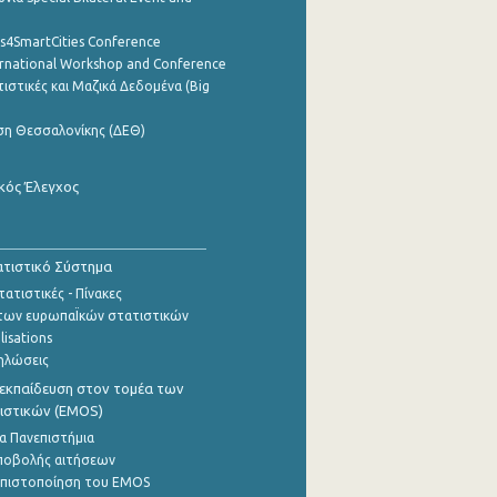
cs4SmartCities Conference
ernational Workshop and Conference
ιστικές και Μαζικά Δεδομένα (Big
ση Θεσσαλονίκης (ΔΕΘ)
κός Έλεγχος
τιστικό Σύστημα
ατιστικές - Πίνακες
των ευρωπαΪκών στατιστικών
lisations
ηλώσεις
εκπαίδευση στον τομέα των
ιστικών (EMOS)
α Πανεπιστήμια
ποβολής αιτήσεων
η πιστοποίηση του EMOS