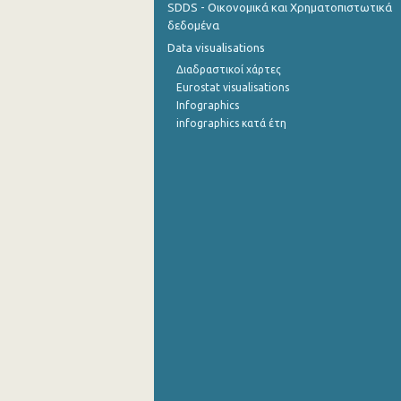
SDDS - Οικονομικά και Χρηματοπιστωτικά
δεδομένα
Σεπτεμβρίου 2022
Data visualisations
Αυγούστου 2022
Διαδραστικοί χάρτες
Eurostat visualisations
Ιουλίου 2022
Infographics
infographics κατά έτη
Ιουνίου 2022
Μαΐου 2022
Απριλίου 2022
Μαρτίου 2022
Φεβρουαρίου 2022
Ιανουαρίου 2022
Δεκεμβρίου 2021
Νοεμβρίου 2021
Οκτωβρίου 2021