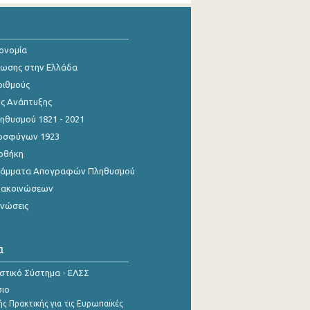
κονομία
ίωσης στην Ελλάδα
ριθμούς
ης Ανάπτυξης
θυσμού 1821 - 2021
οσφύγων 1923
οθήκη
γράμματα Απογραφών Πληθυσμού
νακοινώσεων
ινώσεις
α
ιστικό Σύστημα - ΕΛΣΣ
σιο
ς Πρακτικής για τις Ευρωπαϊκές