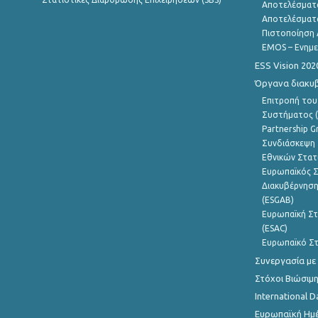
Αποτελέσματ
Αποτελέσματ
Πιστοποίηση 
EMOS – Ενημε
ESS Vision 202
Όργανα διακυ
Επιτροπή του
Συστήματος (
Partnership G
Συνδιάσκεψη 
Εθνικών Στατ
Ευρωπαϊκός Σ
Διακυβέρνηση
(ESGAB)
Ευρωπαϊκή Στ
(ESAC)
Ευρωπαϊκό Στ
Συνεργασία με
Στόχοι Βιώσιμ
International D
Ευρωπαϊκή Ημέ