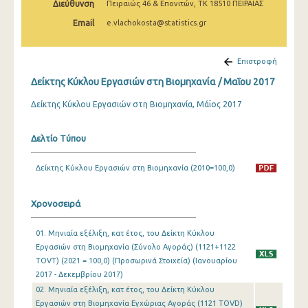
Διεύθυνση
Πειραιώς 46 & Επονιτών, ΤΚ 18510 ΠΕΙΡΑΙΑΣ
Φεβρουαρίου 2025
Email
e.vlachokosta@statistics.gr
Ιανουαρίου 2025
Δεκεμβρίου 2024
Επιστροφή
Δείκτης Κύκλου Εργασιών στη Βιομηχανία / Μαΐου 2017
Νοεμβρίου 2024
Δείκτης Κύκλου Εργασιών στη Βιομηχανία, Μάϊος 2017
Οκτωβρίου 2024
Σεπτεμβρίου 2024
Δελτίο Τύπου
Αυγούστου 2024
Δείκτης Κύκλου Εργασιών στη Βιομηχανία (2010=100,0)
Ιουλίου 2024
Χρονοσειρά
Ιουνίου 2024
Μαΐου 2024
01. Μηνιαία εξέλιξη, κατ έτος, του Δείκτη Κύκλου
Εργασιών στη Βιομηχανία (Σύνολο Αγοράς) (1121+1122
Απριλίου 2024
TOVT) (2021 = 100,0) (Προσωρινά Στοιχεία) (Ιανουαρίου
2017 - Δεκεμβρίου 2017)
Μαρτίου 2024
02. Μηνιαία εξέλιξη, κατ έτος, του Δείκτη Κύκλου
Εργασιών στη Βιομηχανία Εγχώριας Αγοράς (1121 TOVD)
Φεβρουαρίου 2024