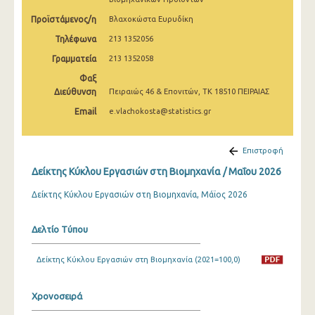
Φεβρουαρίου 2025
Προϊστάμενος/η
Βλαχοκώστα Ευρυδίκη
Ιανουαρίου 2025
Τηλέφωνα
213 1352056
Γραμματεία
213 1352058
Δεκεμβρίου 2024
Φαξ
Νοεμβρίου 2024
Διεύθυνση
Πειραιώς 46 & Επονιτών, ΤΚ 18510 ΠΕΙΡΑΙΑΣ
Οκτωβρίου 2024
Email
e.vlachokosta@statistics.gr
Σεπτεμβρίου 2024
Επιστροφή
Αυγούστου 2024
Δείκτης Κύκλου Εργασιών στη Βιομηχανία / Μαΐου 2026
Ιουλίου 2024
Δείκτης Κύκλου Εργασιών στη Βιομηχανία, Μάϊος 2026
Ιουνίου 2024
Δελτίο Τύπου
Μαΐου 2024
Δείκτης Κύκλου Εργασιών στη Βιομηχανία (2021=100,0)
Απριλίου 2024
Μαρτίου 2024
Χρονοσειρά
Φεβρουαρίου 2024