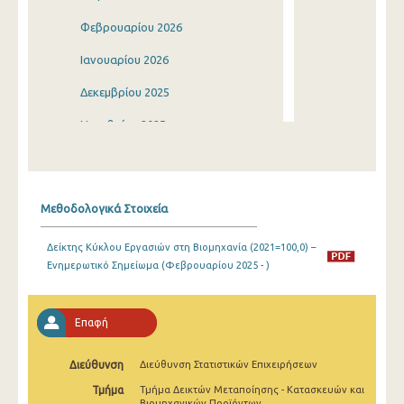
Φεβρουαρίου 2026
Ιανουαρίου 2026
Δεκεμβρίου 2025
Νοεμβρίου 2025
Οκτωβρίου 2025
Σεπτεμβρίου 2025
Μεθοδολογικά Στοιχεία
Αυγούστου 2025
Δείκτης Κύκλου Εργασιών στη Βιομηχανία (2021=100,0) –
Ιουλίου 2025
Ενημερωτικό Σημείωμα (Φεβρουαρίου 2025 - )
Ιουνίου 2025
Μαΐου 2025
Επαφή
Απριλίου 2025
Διεύθυνση
Διεύθυνση Στατιστικών Επιχειρήσεων
Μαρτίου 2025
Τμήμα
Τμήμα Δεικτών Μεταποίησης - Κατασκευών και
Βιομηχανικών Προϊόντων