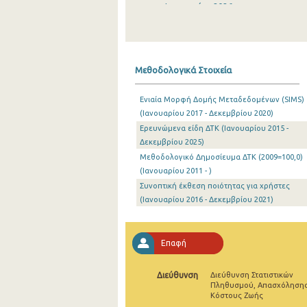
Ιανουαρίου 2026
Δεκεμβρίου 2025
Νοεμβρίου 2025
Μεθοδολογικά Στοιχεία
Οκτωβρίου 2025
Ενιαία Μορφή Δομής Μεταδεδομένων (SIMS)
Σεπτεμβρίου 2025
(Ιανουαρίου 2017 - Δεκεμβρίου 2020)
Ερευνώμενα είδη ΔΤΚ (Ιανουαρίου 2015 -
Αυγούστου 2025
Δεκεμβρίου 2025)
Ιουλίου 2025
Μεθοδολογικό Δημοσίευμα ΔΤΚ (2009=100,0)
(Ιανουαρίου 2011 - )
Ιουνίου 2025
Συνοπτική έκθεση ποιότητας για χρήστες
(Ιανουαρίου 2016 - Δεκεμβρίου 2021)
Μαΐου 2025
Απριλίου 2025
Επαφή
Μαρτίου 2025
Διεύθυνση
Διεύθυνση Στατιστικών
Φεβρουαρίου 2025
Πληθυσμού, Απασχόλησης
Κόστους Ζωής
Ιανουαρίου 2025