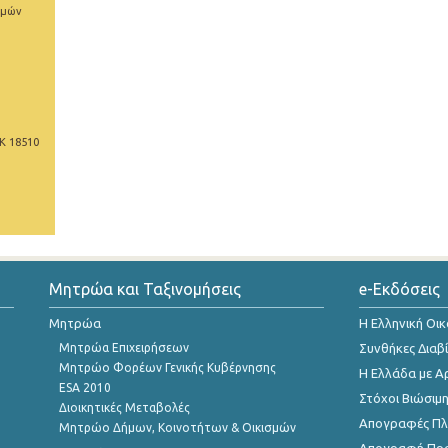
ιμών
Κ 18510
Μητρώα και Ταξινομήσεις
e-Εκδόσεις
Μητρώα
Η Ελληνική Οι
Μητρώα Επιχειρήσεων
Συνθήκες Διαβ
Μητρώο Φορέων Γενικής Κυβέρνησης
Η Ελλάδα με Α
ESA 2010
Στόχοι Βιώσιμ
Διοικητικές Μεταβολές
Απογραφές Πλη
Μητρώο Δήμων, Κοινοτήτων & Οικισμών