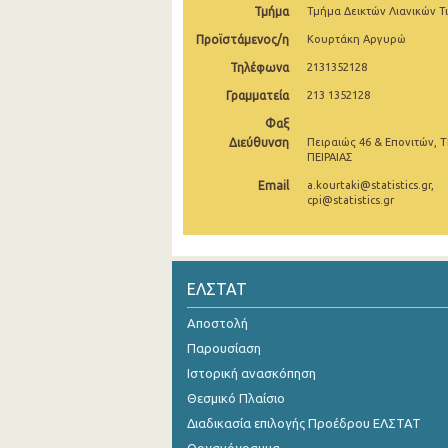
Τμήμα
Τμήμα Δεικτών Λιανικών Τ
Δεκεμβρίου 2024
Προϊστάμενος/η
Κουρτάκη Αργυρώ
Νοεμβρίου 2024
Τηλέφωνα
2131352128
Γραμματεία
213 1352128
Οκτωβρίου 2024
Φαξ
Σεπτεμβρίου 2024
Διεύθυνση
Πειραιώς 46 & Επονιτών, Τ
ΠΕΙΡΑΙΑΣ
Αυγούστου 2024
Email
a.kourtaki@statistics.gr,
cpi@statistics.gr
Ιουλίου 2024
Ιουνίου 2024
Μαΐου 2024
ΕΛΣΤΑΤ
Απριλίου 2024
Αποστολή
Παρουσίαση
Μαρτίου 2024
Ιστορική ανασκόπηση
Φεβρουαρίου 2024
Θεσμικό Πλαίσιο
Διαδικασία επιλογής Προέδρου ΕΛΣΤΑΤ
Ιανουαρίου 2024