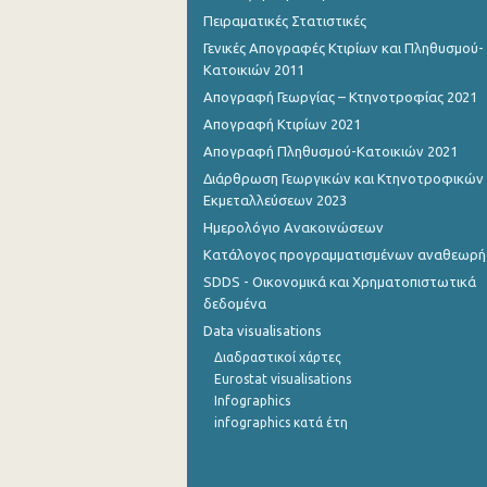
Πειραματικές Στατιστικές
Νοεμβρίου 2022
Γενικές Απογραφές Κτιρίων και Πληθυσμού-
Κατοικιών 2011
Οκτωβρίου 2022
Απογραφή Γεωργίας – Κτηνοτροφίας 2021
Σεπτεμβρίου 2022
Απογραφή Κτιρίων 2021
Απογραφή Πληθυσμού-Κατοικιών 2021
Αυγούστου 2022
Διάρθρωση Γεωργικών και Κτηνοτροφικών
Ιουλίου 2022
Εκμεταλλεύσεων 2023
Ημερολόγιο Ανακοινώσεων
Ιουνίου 2022
Κατάλογος προγραμματισμένων αναθεωρ
Μαΐου 2022
SDDS - Οικονομικά και Χρηματοπιστωτικά
δεδομένα
Απριλίου 2022
Data visualisations
Μαρτίου 2022
Διαδραστικοί χάρτες
Eurostat visualisations
Φεβρουαρίου 2022
Infographics
infographics κατά έτη
Ιανουαρίου 2022
Δεκεμβρίου 2021