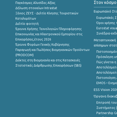
Στον κόσμο
Παγκόσμιες Αλυσίδες Αξίας
Δήλωση στοιχείων Intrastat
Ευρωπαϊκό Στα
Ξένιος ΖΕΥΣ - Δελτίο Κίνησης Τουριστικών
Ευρωπαϊκές Στ
Καταλυμάτων
Όροι χρήσης 
Δελτίο φοιτητή
Eurostat visua
Έρευνα Χρήσης Τεχνολογιών Πληροφόρησης
Συνέδρια-εκδ
Επικοινωνίας και Ηλεκτρονικού Εμπορίου στις
Επιχειρήσεις,έτους 2026
Μεταπτυχιακή 
Έρευνα Φορέων Γενικής Κυβέρνησης
επίσημων στατ
Παραγωγή και Πωλήσεις Βιομηχανικών Προϊόντων
Πιστοποιημέν
(PRODCOM)
Πρόσκληση υ
Δείκτες στη Βιομηχανία και στις Κατασκευές
Πώς γίνεται 
Στατιστικές Διάρθρωσης Επιχειρήσεων (SBS)
Αποτελέσματ
Αποτελέσματ
Πιστοποίηση 
EMOS – Ενημε
ESS Vision 202
Όργανα διακυ
Επιτροπή του
Συστήματος (
Partnership G