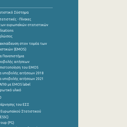
τιστικό Σύστημα
ατιστικές - Πίνακες
των ευρωπαΪκών στατιστικών
lisations
ηλώσεις
εκπαίδευση στον τομέα των
ιστικών (EMOS)
α Πανεπιστήμια
ποβολής αιτήσεων
η πιστοποίηση του EMOS
α υποβολής αιτήσεων 2018
α υποβολής αιτήσεων 2021
ΑΠΘ με EMOS label
ρωτικό υλικό
0
βέρνησης του ΕΣΣ
 Ευρωπαϊκού Στατιστικού
ESSC)
roup (PG)