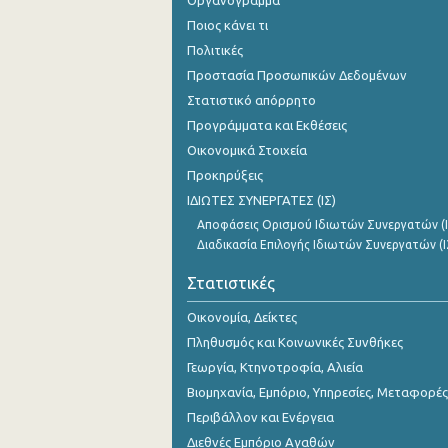
Οργανόγραμμα
Δεκεμβρίου 2023
Ποιος κάνει τι
Νοεμβρίου 2023
Πολιτικές
Προστασία Προσωπικών Δεδομένων
Οκτωβρίου 2023
Στατιστικό απόρρητο
Σεπτεμβρίου 2023
Προγράμματα και Εκθέσεις
Οικονομικά Στοιχεία
Αυγούστου 2023
Προκηρύξεις
Ιουλίου 2023
ΙΔΙΩΤΕΣ ΣΥΝΕΡΓΑΤΕΣ (ΙΣ)
Αποφάσεις Ορισμού Ιδιωτών Συνεργατών (Ι
Ιουνίου 2023
Διαδικασία Επιλογής Ιδιωτών Συνεργατών (Ι
Μαΐου 2023
Στατιστικές
Απριλίου 2023
Οικονομία, Δείκτες
Μαρτίου 2023
Πληθυσμός και Κοινωνικές Συνθήκες
Γεωργία, Κτηνοτροφία, Αλιεία
Φεβρουαρίου 2023
Βιομηχανία, Εμπόριο, Υπηρεσίες, Μεταφορές
Ιανουαρίου 2023
Περιβάλλον και Ενέργεια
Διεθνές Εμπόριο Αγαθών
Δεκεμβρίου 2022