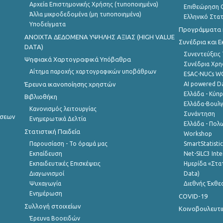
Αρχεία Επιστημονικής Χρήσης (τυποποιημένα)
Επιθεώρηση Ο
Άλλα μικροδεδομένα (μη τυποποιημένα)
Ελληνικό Στα
Υποδείγματα
Προγράμματα κ
ANOIXTA ΔΕΔΟΜΕΝΑ ΥΨΗΛΗΣ ΑΞΙΑΣ (HIGH VALUE
Συνέδρια και 
DATA)
Συνεντεύξεις
Ψηφιακά Χαρτογραφικά Υπόβαθρα
Συνέδρια Χρ
Αίτημα παροχής χαρτογραφικών υποβάθρων
ESAC-NUCs 
Έρευνα ικανοποίησης χρηστών
AI powered Dat
Ελλάδα - Κύπ
Βιβλιοθήκη
Ελλάδα-Βουλγ
Κανονισμός λειτουργίας
Συνάντηση
ήσεων
Ενημερωτικά Δελτία
Ελλάδα - Πολω
Στατιστική Παιδεία
Workshop
Παρουσίαση - Το όραμά μας
SmartStatisti
Εκπαίδευση
Net-SILC3 Int
Εκπαιδευτικές Επισκέψεις
Ημερίδα «Στατ
Διαγωνισμοί
Data)
Ψυχαγωγία
Διεθνής Έκθε
Ενημέρωση
COVID-19
Συλλογή στοιχείων
Κοινοβουλευτι
Έρευνα Βοοειδών