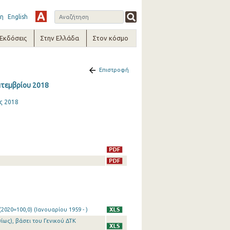
η
English
-Εκδόσεις
Στην Ελλάδα
Στον κόσμο
Επιστροφή
πτεμβρίου 2018
ς 2018
020=100,0) (Ιανουαρίου 1959 - )
ίως), βάσει του Γενικού ΔΤΚ