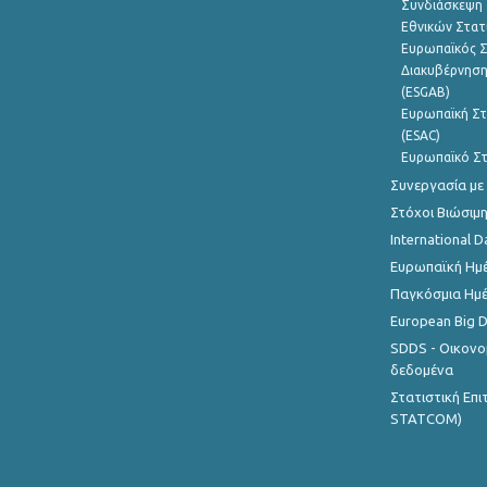
Συνδιάσκεψη 
Εθνικών Στατ
Ευρωπαϊκός Σ
Διακυβέρνηση
(ESGAB)
Ευρωπαϊκή Στ
(ESAC)
Ευρωπαϊκό Στ
Συνεργασία με
Στόχοι Βιώσιμ
International D
Ευρωπαϊκή Ημέ
Παγκόσμια Ημέ
European Big 
SDDS - Οικονο
δεδομένα
Στατιστική Επ
STATCOM)