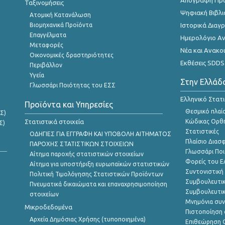
Απογραφή Πρ
Ταξινομήσεις
Ψηφιακή Βιβλι
Ατομική Κατανάλωση
Βιομηχανικά Προϊόντα
Ιστορικά Δια
Επαγγέλματα
Ημερολόγιο Α
Μεταφορές
Νέα και Ανακο
Οικονομικές δραστηριότητες
Εκθέσεις SDDS
Περιβάλλον
Υγεία
Στην Ελλάδ
Γλωσσάρι Ποιότητας του ΕΣΣ
Ελληνικό Στατ
Προϊόντα και Υπηρεσίες
Θεσμικό πλαί
Σ)
Στατιστικά στοιχεία
Κώδικας Ορθή
Σ)
Στατιστικές
ΟΔΗΓΙΕΣ ΓΙΑ ΕΓΓΡΑΦΗ ΚΑΙ ΥΠΟΒΟΛΗ ΑΙΤΗΜΑΤΟΣ
Πλαίσιο Διασ
ΠΑΡΟΧΗΣ ΣΤΑΤΙΣΤΙΚΩΝ ΣΤΟΙΧΕΙΩΝ
Γλωσσάρι Ποι
Αίτημα παροχής στατιστικών στοιχείων
Φορείς του 
Αίτημα για υποστήριξη ευρωπαϊκών στατιστικών
Συντονιστική
Πολιτική Τιμολόγησης Στατιστικών Προϊόντων
Συμβουλευτικ
Πνευματικά δικαιώματα και επαναχρησιμοποίηση
Συμβουλευτικ
στοιχείων
Μνημόνια συν
Μικροδεδομένα
Πιστοποίηση 
Αρχεία Δημόσιας Χρήσης (τυποποιημένα)
Επιθεώρηση Ο