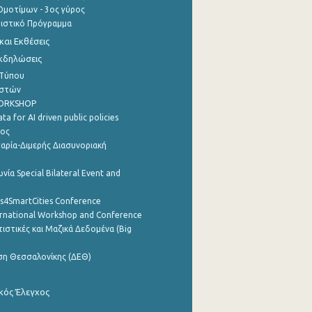
μοτίμων - 3ος γύρος
τιστικό Πρόγραμμα
αι Εκθέσεις
Εκδηλώσεις
 Τύπου
ηστών
WORKSHOP
a for AI driven public policies
ρος
αρία-Διμερής Διασυνοριακή
νία Special Bilateral Event and
cs4SmartCities Conference
ernational Workshop and Conference
ιστικές και Μαζικά Δεδομένα (Big
ση Θεσσαλονίκης (ΔΕΘ)
κός Έλεγχος