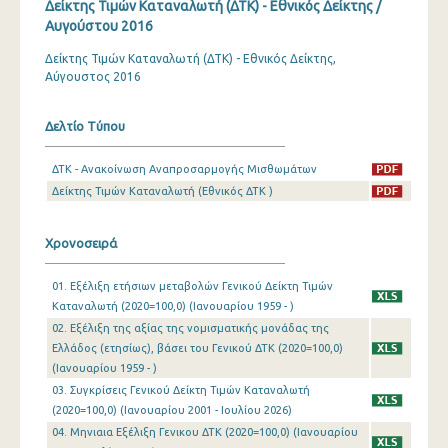
Δείκτης Τιμών Καταναλωτή (ΔΤΚ) - Εθνικός Δείκτης /
Αυγούστου 2016
Μαρτίου 2024
Δείκτης Τιμών Καταναλωτή (ΔΤΚ) - Εθνικός Δείκτης,
Φεβρουαρίου 2024
Αύγουστος 2016
Ιανουαρίου 2024
Δελτίο Τύπου
Δεκεμβρίου 2023
ΔΤΚ - Ανακοίνωση Αναπροσαρμογής Μισθωμάτων
Νοεμβρίου 2023
Δείκτης Τιμών Καταναλωτή (Εθνικός ΔΤΚ )
Οκτωβρίου 2023
Χρονοσειρά
Σεπτεμβρίου 2023
Αυγούστου 2023
01. Εξέλιξη ετήσιων μεταβολών Γενικού Δείκτη Τιμών
Καταναλωτή (2020=100,0) (Ιανουαρίου 1959 - )
Ιουλίου 2023
02. Εξέλιξη της αξίας της νομισματικής μονάδας της
Ελλάδος (ετησίως), βάσει του Γενικού ΔΤΚ (2020=100,0)
Ιουνίου 2023
(Ιανουαρίου 1959 - )
03. Συγκρίσεις Γενικού Δείκτη Τιμών Καταναλωτή
Μαΐου 2023
(2020=100,0) (Ιανουαρίου 2001 - Ιουλίου 2026)
Απριλίου 2023
04. Μηνιαια Εξέλιξη Γενικου ΔΤΚ (2020=100,0) (Ιανουαρίου