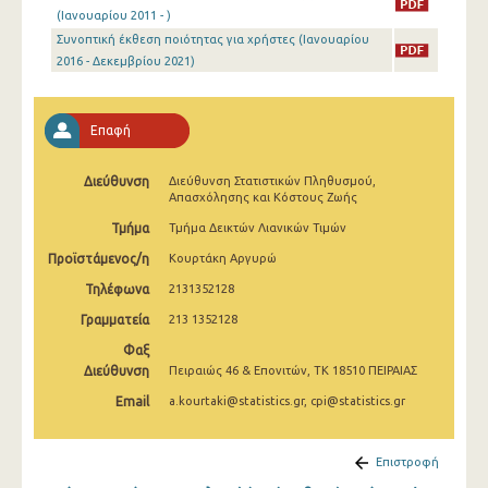
Απριλίου 2025
(Ιανουαρίου 2011 - )
Συνοπτική έκθεση ποιότητας για χρήστες (Ιανουαρίου
Μαρτίου 2025
2016 - Δεκεμβρίου 2021)
Φεβρουαρίου 2025
Επαφή
Ιανουαρίου 2025
Δεκεμβρίου 2024
Διεύθυνση
Διεύθυνση Στατιστικών Πληθυσμού,
Απασχόλησης και Κόστους Ζωής
Νοεμβρίου 2024
Τμήμα
Τμήμα Δεικτών Λιανικών Τιμών
Οκτωβρίου 2024
Προϊστάμενος/η
Κουρτάκη Αργυρώ
Τηλέφωνα
Σεπτεμβρίου 2024
2131352128
Γραμματεία
213 1352128
Αυγούστου 2024
Φαξ
Ιουλίου 2024
Διεύθυνση
Πειραιώς 46 & Επονιτών, ΤΚ 18510 ΠΕΙΡΑΙΑΣ
Email
a.kourtaki@statistics.gr, cpi@statistics.gr
Ιουνίου 2024
Μαΐου 2024
Επιστροφή
Απριλίου 2024