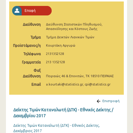
Απριλίου 2025
Επαφή
Μαρτίου 2025
Διεύθυνση
Διεύθυνση Στατιστικών Πληθυσμού,
Φεβρουαρίου 2025
Απασχόλησης και Κόστους Ζωής
Ιανουαρίου 2025
Τμήμα
Τμήμα Δεικτών Λιανικών Τιμών
Προϊστάμενος/η
Κουρτάκη Αργυρώ
Δεκεμβρίου 2024
Τηλέφωνα
2131352128
Νοεμβρίου 2024
Γραμματεία
213 1352128
Οκτωβρίου 2024
Φαξ
Διεύθυνση
Πειραιώς 46 & Επονιτών, ΤΚ 18510 ΠΕΙΡΑΙΑΣ
Σεπτεμβρίου 2024
Email
a.kourtaki@statistics.gr, cpi@statistics.gr
Αυγούστου 2024
Ιουλίου 2024
Επιστροφή
Δείκτης Τιμών Καταναλωτή (ΔΤΚ) - Εθνικός Δείκτης /
Ιουνίου 2024
Δεκεμβρίου 2017
Μαΐου 2024
Δείκτης Τιμών Καταναλωτή (ΔΤΚ) - Εθνικός Δείκτης,
Δεκέμβριος 2017
Απριλίου 2024