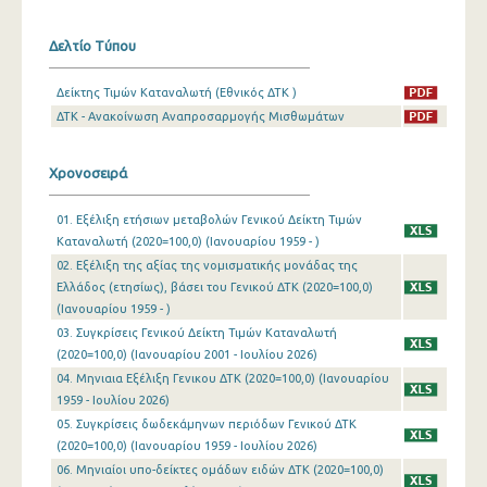
Μαρτίου 2024
Δελτίο Τύπου
Φεβρουαρίου 2024
Δείκτης Τιμών Καταναλωτή (Εθνικός ΔΤΚ )
Ιανουαρίου 2024
ΔΤΚ - Ανακοίνωση Αναπροσαρμογής Μισθωμάτων
Δεκεμβρίου 2023
Χρονοσειρά
Νοεμβρίου 2023
01. Εξέλιξη ετήσιων μεταβολών Γενικού Δείκτη Τιμών
Οκτωβρίου 2023
Καταναλωτή (2020=100,0) (Ιανουαρίου 1959 - )
02. Εξέλιξη της αξίας της νομισματικής μονάδας της
Σεπτεμβρίου 2023
Ελλάδος (ετησίως), βάσει του Γενικού ΔΤΚ (2020=100,0)
(Ιανουαρίου 1959 - )
Αυγούστου 2023
03. Συγκρίσεις Γενικού Δείκτη Τιμών Καταναλωτή
Ιουλίου 2023
(2020=100,0) (Ιανουαρίου 2001 - Ιουλίου 2026)
04. Μηνιαια Εξέλιξη Γενικου ΔΤΚ (2020=100,0) (Ιανουαρίου
Ιουνίου 2023
1959 - Ιουλίου 2026)
05. Συγκρίσεις δωδεκάμηνων περιόδων Γενικού ΔΤΚ
Μαΐου 2023
(2020=100,0) (Ιανουαρίου 1959 - Ιουλίου 2026)
Απριλίου 2023
06. Μηνιαίοι υπο-δείκτες ομάδων ειδών ΔΤΚ (2020=100,0)