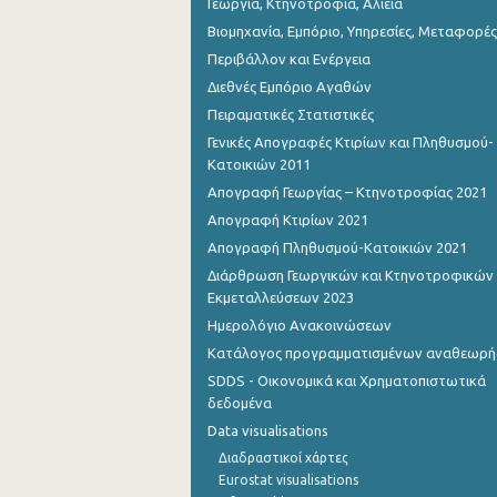
Γεωργία, Κτηνοτροφία, Αλιεία
Βιομηχανία, Εμπόριο, Υπηρεσίες, Μεταφορές
Νοεμβρίου 2022
Περιβάλλον και Ενέργεια
Οκτωβρίου 2022
Διεθνές Εμπόριο Αγαθών
Πειραματικές Στατιστικές
Σεπτεμβρίου 2022
Γενικές Απογραφές Κτιρίων και Πληθυσμού-
Αυγούστου 2022
Κατοικιών 2011
Απογραφή Γεωργίας – Κτηνοτροφίας 2021
Ιουλίου 2022
Απογραφή Κτιρίων 2021
Ιουνίου 2022
Απογραφή Πληθυσμού-Κατοικιών 2021
Διάρθρωση Γεωργικών και Κτηνοτροφικών
Μαΐου 2022
Εκμεταλλεύσεων 2023
Απριλίου 2022
Ημερολόγιο Ανακοινώσεων
Κατάλογος προγραμματισμένων αναθεωρ
Μαρτίου 2022
SDDS - Οικονομικά και Χρηματοπιστωτικά
Φεβρουαρίου 2022
δεδομένα
Data visualisations
Ιανουαρίου 2022
Διαδραστικοί χάρτες
Δεκεμβρίου 2021
Eurostat visualisations