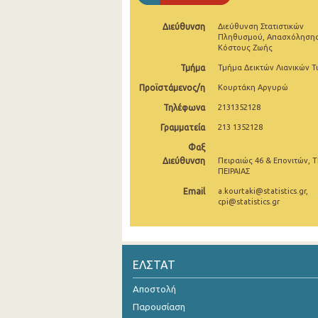
Δεκεμβρίου 2024
Διεύθυνση
Διεύθυνση Στατιστικών
Πληθυσμού, Απασχόλησης
Νοεμβρίου 2024
Κόστους Ζωής
Τμήμα
Τμήμα Δεικτών Λιανικών Τ
Οκτωβρίου 2024
Προϊστάμενος/η
Κουρτάκη Αργυρώ
Σεπτεμβρίου 2024
Τηλέφωνα
2131352128
Αυγούστου 2024
Γραμματεία
213 1352128
Φαξ
Ιουλίου 2024
Διεύθυνση
Πειραιώς 46 & Επονιτών, Τ
ΠΕΙΡΑΙΑΣ
Ιουνίου 2024
Email
a.kourtaki@statistics.gr,
Μαΐου 2024
cpi@statistics.gr
Απριλίου 2024
Μαρτίου 2024
ΕΛΣΤΑΤ
Φεβρουαρίου 2024
Αποστολή
Ιανουαρίου 2024
Παρουσίαση