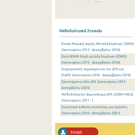
Ιανουαρίου 2026
Δεκεμβρίου 2025
Νοεμβρίου 2025
Μεθοδολογικά Στοιχεία
Οκτωβρίου 2025
Ενιαία Μορφή Δομής Μεταδεδομένων (SIMS)
Σεπτεμβρίου 2025
(Ιανουαρίου 2015 - Δεκεμβρίου 2016)
Euro-SDMX δομή μεταδεδομένων (ESMS)
Αυγούστου 2025
(Ιανουαρίου 2015 - Δεκεμβρίου 2016)
Ιουλίου 2025
Ενημερωτικό σημείωμα για τον ΔΤΚ και
ΕνΔΤΚ (Ιανουαρίου 2016 - Δεκεμβρίου 2016)
Ιουνίου 2025
Ερευνώμενα είδη ΔΤΚ (Ιανουαρίου 2015 -
Δεκεμβρίου 2025)
Μαΐου 2025
Μεθοδολογικό Δημοσίευμα ΔΤΚ (2009=100,0)
Απριλίου 2025
(Ιανουαρίου 2011 - )
Συνοπτική έκθεση ποιότητας για χρήστες
Μαρτίου 2025
(Ιανουαρίου 2016 - Δεκεμβρίου 2021)
Φεβρουαρίου 2025
Επαφή
Ιανουαρίου 2025