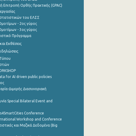
ή Επιτροπή Ορθής Πρακτικής (GPAC)
εργασίας
στατιστικών του ΕΛΣΣ
μοτίμων - 2ος γύρος
μοτίμων - 3ος γύρος
τιστικό Πρόγραμμα
αι Εκθέσεις
Εκδηλώσεις
 Τύπου
ηστών
WORKSHOP
a for AI driven public policies
ρος
αρία-Διμερής Διασυνοριακή
νία Special Bilateral Event and
cs4SmartCities Conference
ernational Workshop and Conference
ιστικές και Μαζικά Δεδομένα (Big