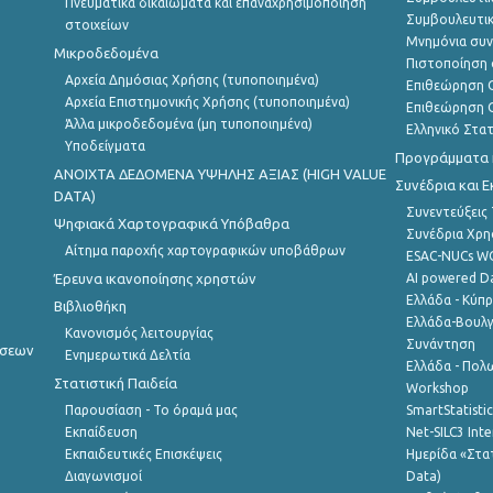
Πνευματικά δικαιώματα και επαναχρησιμοποίηση
Συμβουλευτικ
στοιχείων
Μνημόνια συν
Μικροδεδομένα
Πιστοποίηση 
Αρχεία Δημόσιας Χρήσης (τυποποιημένα)
Επιθεώρηση Ο
Αρχεία Επιστημονικής Χρήσης (τυποποιημένα)
Επιθεώρηση Ο
Άλλα μικροδεδομένα (μη τυποποιημένα)
Ελληνικό Στα
Υποδείγματα
Προγράμματα κ
ANOIXTA ΔΕΔΟΜΕΝΑ ΥΨΗΛΗΣ ΑΞΙΑΣ (HIGH VALUE
Συνέδρια και 
DATA)
Συνεντεύξεις
Ψηφιακά Χαρτογραφικά Υπόβαθρα
Συνέδρια Χρ
Αίτημα παροχής χαρτογραφικών υποβάθρων
ESAC-NUCs 
Έρευνα ικανοποίησης χρηστών
AI powered Dat
Ελλάδα - Κύπ
Βιβλιοθήκη
Ελλάδα-Βουλγ
Κανονισμός λειτουργίας
Συνάντηση
ήσεων
Ενημερωτικά Δελτία
Ελλάδα - Πολω
Στατιστική Παιδεία
Workshop
Παρουσίαση - Το όραμά μας
SmartStatisti
Εκπαίδευση
Net-SILC3 Int
Εκπαιδευτικές Επισκέψεις
Ημερίδα «Στατ
Διαγωνισμοί
Data)