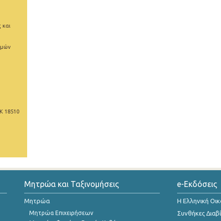
 και
ιμών
Κ 18510
Μητρώα και Ταξινομήσεις
e-Εκδόσεις
Μητρώα
Η Ελληνική Οι
Μητρώα Επιχειρήσεων
Συνθήκες Διαβ