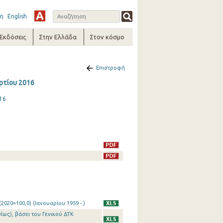
η
English
-Εκδόσεις
Στην Ελλάδα
Στον κόσμο
Επιστροφή
αρτίου 2016
16
020=100,0) (Ιανουαρίου 1959 - )
ίως), βάσει του Γενικού ΔΤΚ