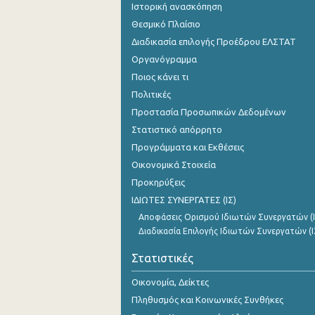
Ιστορική ανασκόπηση
Δεκεμβρίου 2023
Θεσμικό Πλαίσιο
Νοεμβρίου 2023
Διαδικασία επιλογής Προέδρου ΕΛΣΤΑΤ
Οργανόγραμμα
Οκτωβρίου 2023
Ποιος κάνει τι
Σεπτεμβρίου 2023
Πολιτικές
Αυγούστου 2023
Προστασία Προσωπικών Δεδομένων
Στατιστικό απόρρητο
Ιουλίου 2023
Προγράμματα και Εκθέσεις
Ιουνίου 2023
Οικονομικά Στοιχεία
Προκηρύξεις
Μαΐου 2023
ΙΔΙΩΤΕΣ ΣΥΝΕΡΓΑΤΕΣ (ΙΣ)
Απριλίου 2023
Αποφάσεις Ορισμού Ιδιωτών Συνεργατών (Ι
Διαδικασία Επιλογής Ιδιωτών Συνεργατών (Ι
Μαρτίου 2023
Στατιστικές
Φεβρουαρίου 2023
Οικονομία, Δείκτες
Ιανουαρίου 2023
Πληθυσμός και Κοινωνικές Συνθήκες
Δεκεμβρίου 2022