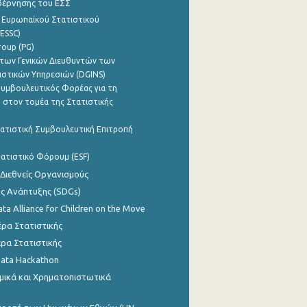
βέρνησης του ΕΣΣ
 Ευρωπαϊκού Στατιστικού
ESSC)
roup (PG)
των Γενικών Διευθυντών των
ιστικών Υπηρεσιών (DGINS)
υμβουλευτικός Φορέας για τη
 στον τομέα της Στατιστικής
ατιστική Συμβουλευτική Επιτροπή
ατιστικό Φόρουμ (ESF)
 Διεθνείς Οργανισμούς
ης Ανάπτυξης (SDGs)
ata Alliance for Children on the Move
ρα Στατιστικής
ρα Στατιστικής
Data Hackathon
μικά και Χρηματοπιστωτικά