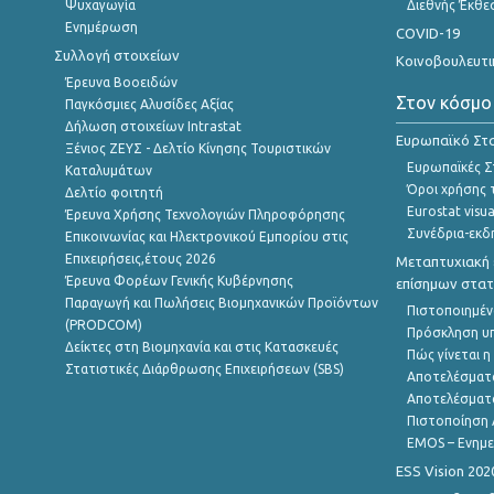
Ψυχαγωγία
Διεθνής Έκθε
Ενημέρωση
COVID-19
Συλλογή στοιχείων
Κοινοβουλευτι
Έρευνα Βοοειδών
Στον κόσμο
Παγκόσμιες Αλυσίδες Αξίας
Δήλωση στοιχείων Intrastat
Ευρωπαϊκό Στα
Ξένιος ΖΕΥΣ - Δελτίο Κίνησης Τουριστικών
Ευρωπαϊκές Στ
Καταλυμάτων
Όροι χρήσης 
Δελτίο φοιτητή
Eurostat visua
Έρευνα Χρήσης Τεχνολογιών Πληροφόρησης
Συνέδρια-εκδ
Επικοινωνίας και Ηλεκτρονικού Εμπορίου στις
Επιχειρήσεις,έτους 2026
Μεταπτυχιακή 
Έρευνα Φορέων Γενικής Κυβέρνησης
επίσημων στατ
Παραγωγή και Πωλήσεις Βιομηχανικών Προϊόντων
Πιστοποιημέν
(PRODCOM)
Πρόσκληση υ
Δείκτες στη Βιομηχανία και στις Κατασκευές
Πώς γίνεται 
Στατιστικές Διάρθρωσης Επιχειρήσεων (SBS)
Αποτελέσματ
Αποτελέσματ
Πιστοποίηση 
EMOS – Ενημε
ESS Vision 202