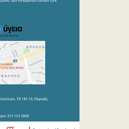
ιτροπή των Ηνωμένων Εθνών (UN
Επονιτών, ΤΚ 185 10, Πειραιάς
τρο: 213 135 2000