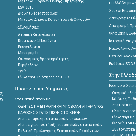
Μητρώο Φορέων Γενικής Κυβέρνησης
Η Ελλάδα με Α
ESA 2010
Στόχοι Βιώσιμ
Διοικητικές Μεταβολές
Απογραφές Πλη
Μητρώο Δήμων, Κοινοτήτων & Οικισμών
Απογραφή Πρ
Ταξινομήσεις
Ψηφιακή Βιβλι
Ατομική Κατανάλωση
Βιομηχανικά Προϊόντα
Ιστορικά Δια
Επαγγέλματα
Ημερολόγιο Α
Μεταφορές
Νέα και Ανακο
Οικονομικές δραστηριότητες
Εκθέσεις SDDS
Περιβάλλον
Υγεία
Στην Ελλάδ
Γλωσσάρι Ποιότητας του ΕΣΣ
Ελληνικό Στατ
Προϊόντα και Υπηρεσίες
Θεσμικό πλαί
Σ)
Στατιστικά στοιχεία
Κώδικας Ορθή
Σ)
Στατιστικές
ΟΔΗΓΙΕΣ ΓΙΑ ΕΓΓΡΑΦΗ ΚΑΙ ΥΠΟΒΟΛΗ ΑΙΤΗΜΑΤΟΣ
Πλαίσιο Διασ
ΠΑΡΟΧΗΣ ΣΤΑΤΙΣΤΙΚΩΝ ΣΤΟΙΧΕΙΩΝ
Γλωσσάρι Ποι
Αίτημα παροχής στατιστικών στοιχείων
Φορείς του 
Αίτημα για υποστήριξη ευρωπαϊκών στατιστικών
Συντονιστική
Πολιτική Τιμολόγησης Στατιστικών Προϊόντων
Συμβουλευτικ