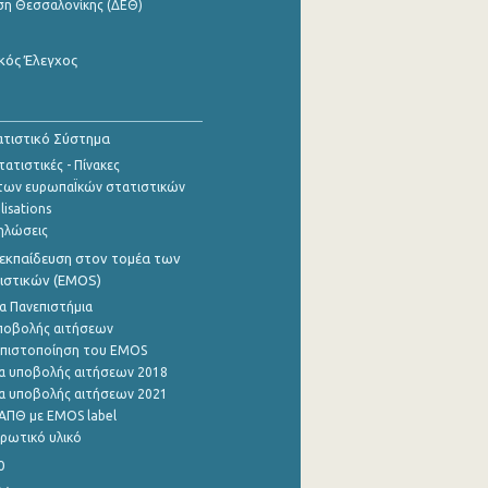
ση Θεσσαλονίκης (ΔΕΘ)
κός Έλεγχος
τιστικό Σύστημα
ατιστικές - Πίνακες
των ευρωπαΪκών στατιστικών
lisations
ηλώσεις
εκπαίδευση στον τομέα των
ιστικών (EMOS)
α Πανεπιστήμια
ποβολής αιτήσεων
η πιστοποίηση του EMOS
α υποβολής αιτήσεων 2018
α υποβολής αιτήσεων 2021
ΑΠΘ με EMOS label
ρωτικό υλικό
0