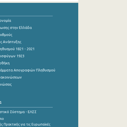
κονομία
ίωσης στην Ελλάδα
ριθμούς
ης Ανάπτυξης
θυσμού 1821 - 2021
οσφύγων 1923
οθήκη
γράμματα Απογραφών Πληθυσμού
νακοινώσεων
ινώσεις
α
ιστικό Σύστημα - ΕΛΣΣ
σιο
ς Πρακτικής για τις Ευρωπαϊκές