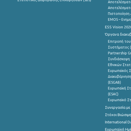
Αποτελέσματ
Αποτελέσματ
Πιστοποίηση 
EMOS – Ενημε
ESS Vision 202
Όργανα διακυ
Επιτροπή του
Συστήματος (
Partnership G
Συνδιάσκεψη 
Εθνικών Στατ
Ευρωπαϊκός Σ
Διακυβέρνηση
(ESGAB)
Ευρωπαϊκή Στ
(ESAC)
Ευρωπαϊκό Στ
Συνεργασία με
Στόχοι Βιώσιμ
International D
Ευρωπαϊκή Ημέ