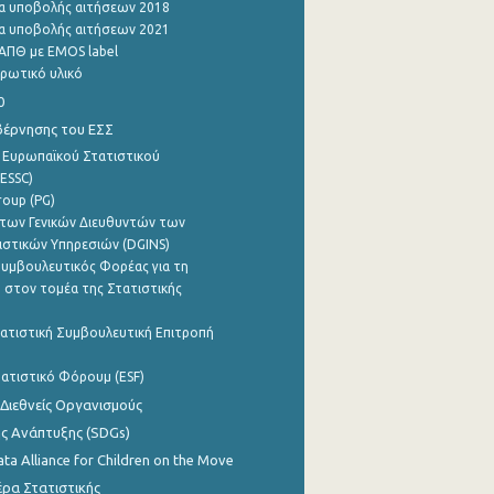
α υποβολής αιτήσεων 2018
α υποβολής αιτήσεων 2021
ΑΠΘ με EMOS label
ρωτικό υλικό
0
βέρνησης του ΕΣΣ
 Ευρωπαϊκού Στατιστικού
ESSC)
roup (PG)
των Γενικών Διευθυντών των
ιστικών Υπηρεσιών (DGINS)
υμβουλευτικός Φορέας για τη
 στον τομέα της Στατιστικής
ατιστική Συμβουλευτική Επιτροπή
ατιστικό Φόρουμ (ESF)
 Διεθνείς Οργανισμούς
ης Ανάπτυξης (SDGs)
ata Alliance for Children on the Move
ρα Στατιστικής