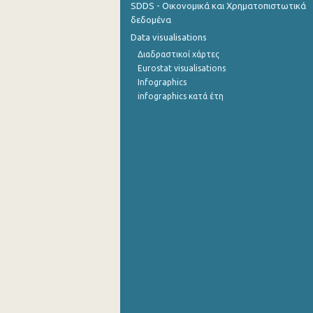
SDDS - Οικονομικά και Χρηματοπιστωτικά
δεδομένα
Οκτωβρίου 2022
Data visualisations
Σεπτεμβρίου 2022
Διαδραστικοί χάρτες
Eurostat visualisations
Αυγούστου 2022
Infographics
infographics κατά έτη
Ιουλίου 2022
Ιουνίου 2022
Μαΐου 2022
Απριλίου 2022
Μαρτίου 2022
Φεβρουαρίου 2022
Ιανουαρίου 2022
Δεκεμβρίου 2021
Νοεμβρίου 2021