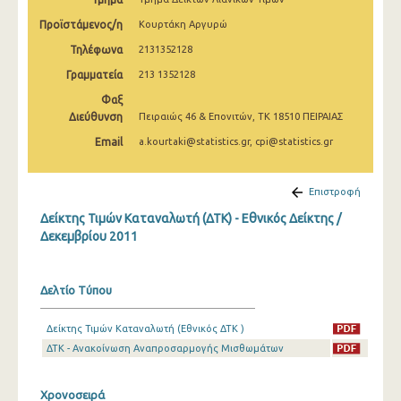
Απριλίου 2025
Προϊστάμενος/η
Κουρτάκη Αργυρώ
Μαρτίου 2025
Τηλέφωνα
2131352128
Γραμματεία
213 1352128
Φεβρουαρίου 2025
Φαξ
Ιανουαρίου 2025
Διεύθυνση
Πειραιώς 46 & Επονιτών, ΤΚ 18510 ΠΕΙΡΑΙΑΣ
Δεκεμβρίου 2024
Email
a.kourtaki@statistics.gr, cpi@statistics.gr
Νοεμβρίου 2024
Επιστροφή
Οκτωβρίου 2024
Δείκτης Τιμών Καταναλωτή (ΔΤΚ) - Εθνικός Δείκτης /
Δεκεμβρίου 2011
Σεπτεμβρίου 2024
Αυγούστου 2024
Δελτίο Τύπου
Ιουλίου 2024
Δείκτης Τιμών Καταναλωτή (Εθνικός ΔΤΚ )
Ιουνίου 2024
ΔΤΚ - Ανακοίνωση Αναπροσαρμογής Μισθωμάτων
Μαΐου 2024
Χρονοσειρά
Απριλίου 2024