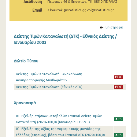
Διεύθυνση
Πειραιώς 46 & Επονιτών, ΤΚ 18510 ΠΕΙΡΑΙΑΣ
Μαρτίου 2025
Email
a.kourtaki@statistics.gr, cpi@statistics.gr
Φεβρουαρίου 2025
Ιανουαρίου 2025
Επιστροφή
Δείκτης Τιμών Καταναλωτή (ΔΤΚ) - Εθνικός Δείκτης /
Δεκεμβρίου 2024
Ιανουαρίου 2003
Νοεμβρίου 2024
Οκτωβρίου 2024
Δελτίο Τύπου
Σεπτεμβρίου 2024
Δείκτης Τιμών Καταναλωτή - Ανακοίνωση
Αναπροσαρμογής Μισθωμάτων
Αυγούστου 2024
Δεικτης Τιμών Καταναλωτη (Εθνικός ΔΤΚ)
Ιουλίου 2024
Χρονοσειρά
Ιουνίου 2024
Μαΐου 2024
01. Εξέλιξη ετήσιων μεταβολών Γενικού Δείκτη Τιμών
Καταναλωτή (2020=100,0) (Ιανουαρίου 1959 - )
Απριλίου 2024
02. Εξέλιξη της αξίας της νομισματικής μονάδας της
Ελλάδος (ετησίως), βάσει του Γενικού ΔΤΚ (2020=100,0)
Μαρτίου 2024