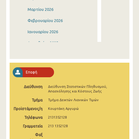
Μαρτίου 2026
Φεβρουαρίου 2026
Ιανουαρίου 2026
Δεκεμβρίου 2025
Νοεμβρίου 2025
Οκτωβρίου 2025
Επαφή
Σεπτεμβρίου 2025
Διεύθυνση
Διεύθυνση Στατιστικών Πληθυσμού,
Αυγούστου 2025
Απασχόλησης και Κόστους Ζωής
Ιουλίου 2025
Τμήμα
Τμήμα Δεικτών Λιανικών Τιμών
Προϊστάμενος/η
Κουρτάκη Αργυρώ
Ιουνίου 2025
Τηλέφωνα
2131352128
Μαΐου 2025
Γραμματεία
213 1352128
Απριλίου 2025
Φαξ