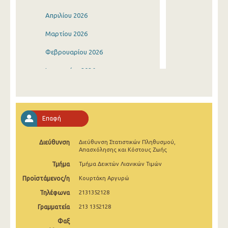
Απριλίου 2026
Μαρτίου 2026
Φεβρουαρίου 2026
Ιανουαρίου 2026
Δεκεμβρίου 2025
Νοεμβρίου 2025
Επαφή
Οκτωβρίου 2025
Διεύθυνση
Διεύθυνση Στατιστικών Πληθυσμού,
Σεπτεμβρίου 2025
Απασχόλησης και Κόστους Ζωής
Αυγούστου 2025
Τμήμα
Τμήμα Δεικτών Λιανικών Τιμών
Προϊστάμενος/η
Κουρτάκη Αργυρώ
Ιουλίου 2025
Τηλέφωνα
2131352128
Ιουνίου 2025
Γραμματεία
213 1352128
Μαΐου 2025
Φαξ