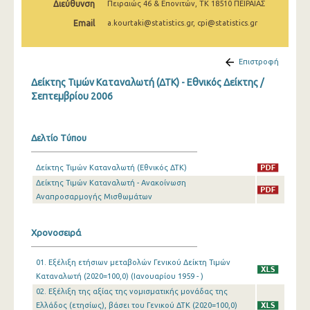
Διεύθυνση
Πειραιώς 46 & Επονιτών, ΤΚ 18510 ΠΕΙΡΑΙΑΣ
Απριλίου 2025
Email
a.kourtaki@statistics.gr, cpi@statistics.gr
Μαρτίου 2025
Φεβρουαρίου 2025
Επιστροφή
Δείκτης Τιμών Καταναλωτή (ΔΤΚ) - Εθνικός Δείκτης /
Ιανουαρίου 2025
Σεπτεμβρίου 2006
Δεκεμβρίου 2024
Νοεμβρίου 2024
Δελτίο Τύπου
Οκτωβρίου 2024
Δείκτης Τιμών Καταναλωτή (Εθνικός ΔΤΚ)
Δείκτης Τιμών Καταναλωτή - Ανακοίνωση
Σεπτεμβρίου 2024
Αναπροσαρμογής Μισθωμάτων
Αυγούστου 2024
Χρονοσειρά
Ιουλίου 2024
Ιουνίου 2024
01. Εξέλιξη ετήσιων μεταβολών Γενικού Δείκτη Τιμών
Καταναλωτή (2020=100,0) (Ιανουαρίου 1959 - )
Μαΐου 2024
02. Εξέλιξη της αξίας της νομισματικής μονάδας της
Ελλάδος (ετησίως), βάσει του Γενικού ΔΤΚ (2020=100,0)
Απριλίου 2024