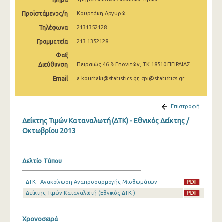
Μαρτίου 2025
Προϊστάμενος/η
Κουρτάκη Αργυρώ
Φεβρουαρίου 2025
Τηλέφωνα
2131352128
Γραμματεία
213 1352128
Ιανουαρίου 2025
Φαξ
Δεκεμβρίου 2024
Διεύθυνση
Πειραιώς 46 & Επονιτών, ΤΚ 18510 ΠΕΙΡΑΙΑΣ
Νοεμβρίου 2024
Email
a.kourtaki@statistics.gr, cpi@statistics.gr
Οκτωβρίου 2024
Επιστροφή
Σεπτεμβρίου 2024
Δείκτης Τιμών Καταναλωτή (ΔΤΚ) - Εθνικός Δείκτης /
Οκτωβρίου 2013
Αυγούστου 2024
Ιουλίου 2024
Δελτίο Τύπου
Ιουνίου 2024
ΔΤΚ - Ανακοίνωση Αναπροσαρμογής Μισθωμάτων
Μαΐου 2024
Δείκτης Τιμών Καταναλωτή (Εθνικός ΔΤΚ )
Απριλίου 2024
Χρονοσειρά
Μαρτίου 2024