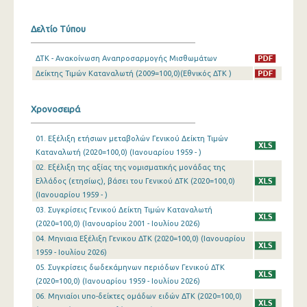
Μαρτίου 2024
Δελτίο Τύπου
Φεβρουαρίου 2024
ΔΤΚ - Ανακοίνωση Αναπροσαρμογής Μισθωμάτων
Ιανουαρίου 2024
Δείκτης Τιμών Καταναλωτή (2009=100,0)(Εθνικός ΔΤΚ )
Δεκεμβρίου 2023
Χρονοσειρά
Νοεμβρίου 2023
01. Εξέλιξη ετήσιων μεταβολών Γενικού Δείκτη Τιμών
Οκτωβρίου 2023
Καταναλωτή (2020=100,0) (Ιανουαρίου 1959 - )
02. Εξέλιξη της αξίας της νομισματικής μονάδας της
Σεπτεμβρίου 2023
Ελλάδος (ετησίως), βάσει του Γενικού ΔΤΚ (2020=100,0)
(Ιανουαρίου 1959 - )
Αυγούστου 2023
03. Συγκρίσεις Γενικού Δείκτη Τιμών Καταναλωτή
Ιουλίου 2023
(2020=100,0) (Ιανουαρίου 2001 - Ιουλίου 2026)
04. Μηνιαια Εξέλιξη Γενικου ΔΤΚ (2020=100,0) (Ιανουαρίου
Ιουνίου 2023
1959 - Ιουλίου 2026)
05. Συγκρίσεις δωδεκάμηνων περιόδων Γενικού ΔΤΚ
Μαΐου 2023
(2020=100,0) (Ιανουαρίου 1959 - Ιουλίου 2026)
Απριλίου 2023
06. Μηνιαίοι υπο-δείκτες ομάδων ειδών ΔΤΚ (2020=100,0)