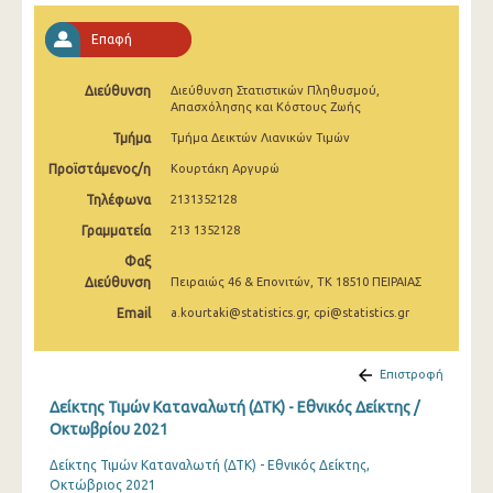
Απριλίου 2025
Επαφή
Μαρτίου 2025
Διεύθυνση
Διεύθυνση Στατιστικών Πληθυσμού,
Φεβρουαρίου 2025
Απασχόλησης και Κόστους Ζωής
Ιανουαρίου 2025
Τμήμα
Τμήμα Δεικτών Λιανικών Τιμών
Προϊστάμενος/η
Κουρτάκη Αργυρώ
Δεκεμβρίου 2024
Τηλέφωνα
2131352128
Νοεμβρίου 2024
Γραμματεία
213 1352128
Οκτωβρίου 2024
Φαξ
Διεύθυνση
Πειραιώς 46 & Επονιτών, ΤΚ 18510 ΠΕΙΡΑΙΑΣ
Σεπτεμβρίου 2024
Email
a.kourtaki@statistics.gr, cpi@statistics.gr
Αυγούστου 2024
Ιουλίου 2024
Επιστροφή
Δείκτης Τιμών Καταναλωτή (ΔΤΚ) - Εθνικός Δείκτης /
Ιουνίου 2024
Οκτωβρίου 2021
Μαΐου 2024
Δείκτης Τιμών Καταναλωτή (ΔΤΚ) - Εθνικός Δείκτης,
Οκτώβριος 2021
Απριλίου 2024