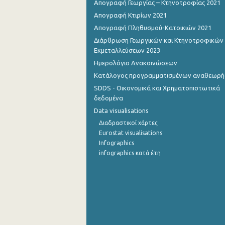
Απογραφή Γεωργίας – Κτηνοτροφίας 2021
Απογραφή Κτιρίων 2021
Οκτωβρίου 2022
Απογραφή Πληθυσμού-Κατοικιών 2021
Σεπτεμβρίου 2022
Διάρθρωση Γεωργικών και Κτηνοτροφικών
Εκμεταλλεύσεων 2023
Αυγούστου 2022
Ημερολόγιο Ανακοινώσεων
Ιουλίου 2022
Κατάλογος προγραμματισμένων αναθεωρ
SDDS - Οικονομικά και Χρηματοπιστωτικά
Ιουνίου 2022
δεδομένα
Μαΐου 2022
Data visualisations
Διαδραστικοί χάρτες
Απριλίου 2022
Eurostat visualisations
Infographics
Μαρτίου 2022
infographics κατά έτη
Φεβρουαρίου 2022
Ιανουαρίου 2022
Δεκεμβρίου 2021
Νοεμβρίου 2021