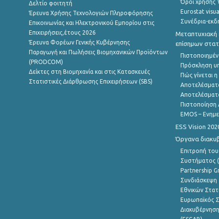
Όροι χρήσης 
Δελτίο φοιτητή
Eurostat visua
Έρευνα Χρήσης Τεχνολογιών Πληροφόρησης
Συνέδρια-εκδ
Επικοινωνίας και Ηλεκτρονικού Εμπορίου στις
Επιχειρήσεις,έτους 2026
Μεταπτυχιακή 
Έρευνα Φορέων Γενικής Κυβέρνησης
επίσημων στατ
Παραγωγή και Πωλήσεις Βιομηχανικών Προϊόντων
Πιστοποιημέν
(PRODCOM)
Πρόσκληση υ
Δείκτες στη Βιομηχανία και στις Κατασκευές
Πώς γίνεται 
Στατιστικές Διάρθρωσης Επιχειρήσεων (SBS)
Αποτελέσματ
Αποτελέσματ
Πιστοποίηση 
EMOS – Ενημε
ESS Vision 202
Όργανα διακυ
Επιτροπή του
Συστήματος (
Partnership G
Συνδιάσκεψη 
Εθνικών Στατ
Ευρωπαϊκός Σ
Διακυβέρνηση