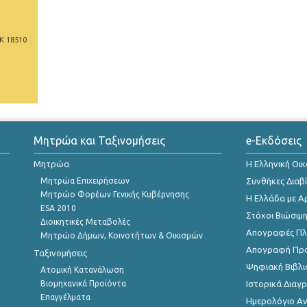
Κ 18510
Μητρώα και Ταξινομήσεις
e-Εκδόσεις
Μητρώα
Η Ελληνική Οι
Μητρώα Επιχειρήσεων
Συνθήκες Διαβ
Μητρώο Φορέων Γενικής Κυβέρνησης
Η Ελλάδα με Α
ESA 2010
Στόχοι Βιώσιμ
Διοικητικές Μεταβολές
Απογραφές Πλη
Μητρώο Δήμων, Κοινοτήτων & Οικισμών
Απογραφή Πρ
Ταξινομήσεις
Ψηφιακή Βιβλι
Ατομική Κατανάλωση
Βιομηχανικά Προϊόντα
Ιστορικά Δια
Επαγγέλματα
Ημερολόγιο Α