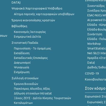
Συνέδρια και 
DATA)
Συνεντεύξεις
Ψηφιακά Χαρτογραφικά Υπόβαθρα
Συνέδρια Χρ
Αίτημα παροχής χαρτογραφικών υποβάθρων
ESAC-NUCs 
Έρευνα ικανοποίησης χρηστών
AI powered Dat
Ελλάδα - Κύπ
Βιβλιοθήκη
Ελλάδα-Βουλγ
Κανονισμός λειτουργίας
Συνάντηση
ήσεων
Ενημερωτικά Δελτία
Ελλάδα - Πολω
Στατιστική Παιδεία
Workshop
Παρουσίαση - Το όραμά μας
SmartStatisti
Εκπαίδευση
Net-SILC3 Int
Εκπαιδευτικές Επισκέψεις
Ημερίδα «Στατ
Διαγωνισμοί
Data)
Ψυχαγωγία
Διεθνής Έκθε
Ενημέρωση
COVID-19
Συλλογή στοιχείων
Κοινοβουλευτι
Έρευνα Βοοειδών
Στον κόσμο
Παγκόσμιες Αλυσίδες Αξίας
Δήλωση στοιχείων Intrastat
Ευρωπαϊκό Στα
Ξένιος ΖΕΥΣ - Δελτίο Κίνησης Τουριστικών
Ευρωπαϊκές Στ
Καταλυμάτων