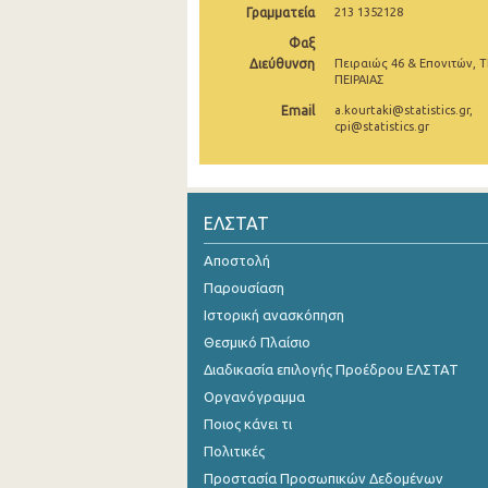
Γραμματεία
213 1352128
Νοεμβρίου 2024
Φαξ
Διεύθυνση
Πειραιώς 46 & Επονιτών, Τ
Οκτωβρίου 2024
ΠΕΙΡΑΙΑΣ
Σεπτεμβρίου 2024
Email
a.kourtaki@statistics.gr,
cpi@statistics.gr
Αυγούστου 2024
Ιουλίου 2024
ΕΛΣΤΑΤ
Ιουνίου 2024
Αποστολή
Μαΐου 2024
Παρουσίαση
Απριλίου 2024
Ιστορική ανασκόπηση
Θεσμικό Πλαίσιο
Μαρτίου 2024
Διαδικασία επιλογής Προέδρου ΕΛΣΤΑΤ
Φεβρουαρίου 2024
Οργανόγραμμα
Ποιος κάνει τι
Ιανουαρίου 2024
Πολιτικές
Δεκεμβρίου 2023
Προστασία Προσωπικών Δεδομένων