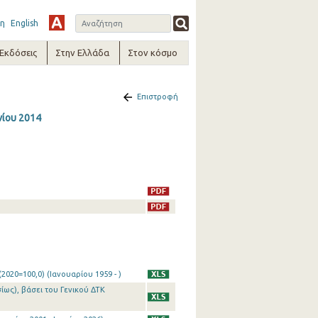
η
English
-Εκδόσεις
Στην Ελλάδα
Στον κόσμο
Επιστροφή
νίου 2014
020=100,0) (Ιανουαρίου 1959 - )
ίως), βάσει του Γενικού ΔΤΚ