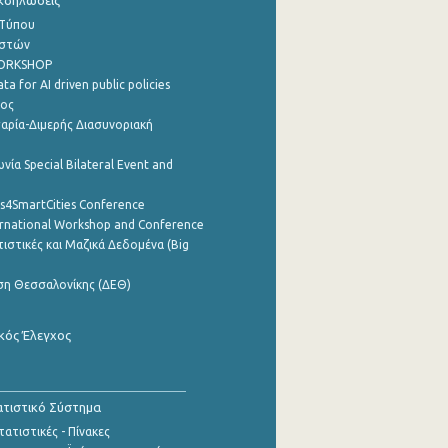
Εκδηλώσεις
 Τύπου
ηστών
WORKSHOP
a for AI driven public policies
ρος
αρία-Διμερής Διασυνοριακή
νία Special Bilateral Event and
cs4SmartCities Conference
ernational Workshop and Conference
ιστικές και Μαζικά Δεδομένα (Big
ση Θεσσαλονίκης (ΔΕΘ)
κός Έλεγχος
τιστικό Σύστημα
ατιστικές - Πίνακες