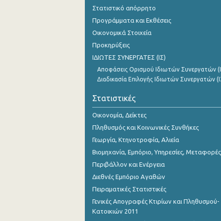
Νοεμβρίου 2023
Στατιστικό απόρρητο
Προγράμματα και Εκθέσεις
Οκτωβρίου 2023
Οικονομικά Στοιχεία
Σεπτεμβρίου 2023
Προκηρύξεις
ΙΔΙΩΤΕΣ ΣΥΝΕΡΓΑΤΕΣ (ΙΣ)
Αυγούστου 2023
Αποφάσεις Ορισμού Ιδιωτών Συνεργατών (Ι
Ιουλίου 2023
Διαδικασία Επιλογής Ιδιωτών Συνεργατών (Ι
Ιουνίου 2023
Στατιστικές
Μαΐου 2023
Οικονομία, Δείκτες
Πληθυσμός και Κοινωνικές Συνθήκες
Απριλίου 2023
Γεωργία, Κτηνοτροφία, Αλιεία
Μαρτίου 2023
Βιομηχανία, Εμπόριο, Υπηρεσίες, Μεταφορές
Περιβάλλον και Ενέργεια
Φεβρουαρίου 2023
Διεθνές Εμπόριο Αγαθών
Ιανουαρίου 2023
Πειραματικές Στατιστικές
Γενικές Απογραφές Κτιρίων και Πληθυσμού-
Δεκεμβρίου 2022
Κατοικιών 2011
Νοεμβρίου 2022