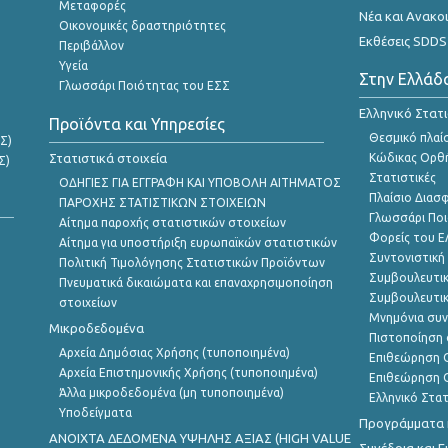
Μεταφορές
Νέα και Ανακο
Οικονομικές δραστηριότητες
Εκθέσεις SDDS
Περιβάλλον
Υγεία
Στην Ελλάδ
Γλωσσάρι Ποιότητας του ΕΣΣ
Ελληνικό Στατ
Προϊόντα και Υπηρεσίες
Θεσμικό πλαί
Σ)
Στατιστικά στοιχεία
Κώδικας Ορθή
Σ)
Στατιστικές
ΟΔΗΓΙΕΣ ΓΙΑ ΕΓΓΡΑΦΗ ΚΑΙ ΥΠΟΒΟΛΗ ΑΙΤΗΜΑΤΟΣ
Πλαίσιο Διασ
ΠΑΡΟΧΗΣ ΣΤΑΤΙΣΤΙΚΩΝ ΣΤΟΙΧΕΙΩΝ
Γλωσσάρι Ποι
Αίτημα παροχής στατιστικών στοιχείων
Φορείς του 
Αίτημα για υποστήριξη ευρωπαϊκών στατιστικών
Συντονιστική
Πολιτική Τιμολόγησης Στατιστικών Προϊόντων
Συμβουλευτικ
Πνευματικά δικαιώματα και επαναχρησιμοποίηση
Συμβουλευτικ
στοιχείων
Μνημόνια συν
Μικροδεδομένα
Πιστοποίηση 
Αρχεία Δημόσιας Χρήσης (τυποποιημένα)
Επιθεώρηση Ο
Αρχεία Επιστημονικής Χρήσης (τυποποιημένα)
Επιθεώρηση Ο
Άλλα μικροδεδομένα (μη τυποποιημένα)
Ελληνικό Στα
Υποδείγματα
Προγράμματα κ
ANOIXTA ΔΕΔΟΜΕΝΑ ΥΨΗΛΗΣ ΑΞΙΑΣ (HIGH VALUE