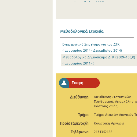
Δεκεμβρίου 2025
Νοεμβρίου 2025
Οκτωβρίου 2025
Μεθοδολογικά Στοιχεία
Σεπτεμβρίου 2025
Ενημερωτικό Σημείωμα για τον ΔΤΚ
Αυγούστου 2025
(Ιανουαρίου 2014 - Δεκεμβρίου 2014)
Μεθοδολογικό Δημοσίευμα ΔΤΚ (2009=100,0)
Ιουλίου 2025
(Ιανουαρίου 2011 - )
Ιουνίου 2025
Μαΐου 2025
Επαφή
Απριλίου 2025
Διεύθυνση
Διεύθυνση Στατιστικών
Μαρτίου 2025
Πληθυσμού, Απασχόλησης
Κόστους Ζωής
Φεβρουαρίου 2025
Τμήμα
Τμήμα Δεικτών Λιανικών Τ
Προϊστάμενος/η
Κουρτάκη Αργυρώ
Ιανουαρίου 2025
Τηλέφωνα
2131352128
Δεκεμβρίου 2024