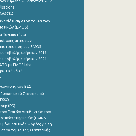
των ευρωπαΪκών στατιστικών
lisations
ηλώσεις
εκπαίδευση στον τομέα των
ιστικών (EMOS)
α Πανεπιστήμια
ποβολής αιτήσεων
η πιστοποίηση του EMOS
α υποβολής αιτήσεων 2018
α υποβολής αιτήσεων 2021
ΑΠΘ με EMOS label
ρωτικό υλικό
0
βέρνησης του ΕΣΣ
 Ευρωπαϊκού Στατιστικού
ESSC)
roup (PG)
των Γενικών Διευθυντών των
ιστικών Υπηρεσιών (DGINS)
υμβουλευτικός Φορέας για τη
 στον τομέα της Στατιστικής