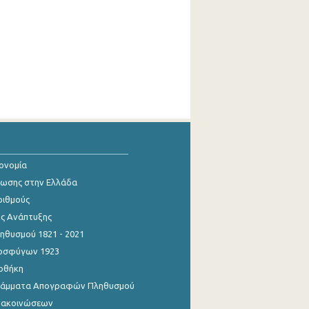
κονομία
ίωσης στην Ελλάδα
ριθμούς
ης Ανάπτυξης
θυσμού 1821 - 2021
οσφύγων 1923
οθήκη
γράμματα Απογραφών Πληθυσμού
νακοινώσεων