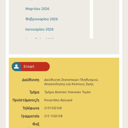
Μαρτίου 2026
Φεβρουαρίου 2026
Ιανουαρίου 2026
Δεκεμβρίου 2025
Νοεμβρίου 2025
Οκτωβρίου 2025
Επαφή
Σεπτεμβρίου 2025
Διεύθυνση
Διεύθυνση Στατιστικών Πληθυσμού,
Αυγούστου 2025
Απασχόλησης και Κόστους Ζωής
Ιουλίου 2025
Τμήμα
Τμήμα Δεικτών Λιανικών Τιμών
Προϊστάμενος/η
Κουρτάκη Αργυρώ
Ιουνίου 2025
Τηλέφωνα
2131352128
Μαΐου 2025
Γραμματεία
213 1352128
Απριλίου 2025
Φαξ