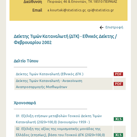
Διεύθυνση
Πειραιώς 46 & Επονιτών, ΤΚ 18510 ΠΕΙΡΑΙΑΣ
Μαρτίου 2025
Email
a.kourtaki@statistics.gr, cpi@statistics.gr
Φεβρουαρίου 2025
Ιανουαρίου 2025
Επιστροφή
Δείκτης Τιμών Καταναλωτή (ΔΤΚ) - Εθνικός Δείκτης /
Δεκεμβρίου 2024
Φεβρουαρίου 2002
Νοεμβρίου 2024
Οκτωβρίου 2024
Δελτίο Τύπου
Σεπτεμβρίου 2024
Δείκτης Τιμών Καταναλωτή (Εθνικός ΔΤΚ )
Δείκτης Τιμών Καταναλωτή - Ανακοίνωση
Αυγούστου 2024
Αναπροσαρμογής Μισθωμάτων
Ιουλίου 2024
Χρονοσειρά
Ιουνίου 2024
Μαΐου 2024
01. Εξέλιξη ετήσιων μεταβολών Γενικού Δείκτη Τιμών
Καταναλωτή (2020=100,0) (Ιανουαρίου 1959 - )
Απριλίου 2024
02. Εξέλιξη της αξίας της νομισματικής μονάδας της
Ελλάδος (ετησίως), βάσει του Γενικού ΔΤΚ (2020=100,0)
Μαρτίου 2024