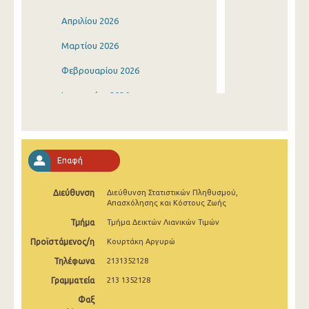
Απριλίου 2026
Μαρτίου 2026
Φεβρουαρίου 2026
Ιανουαρίου 2026
Δεκεμβρίου 2025
Νοεμβρίου 2025
Επαφή
Οκτωβρίου 2025
Διεύθυνση
Διεύθυνση Στατιστικών Πληθυσμού,
Σεπτεμβρίου 2025
Απασχόλησης και Κόστους Ζωής
Αυγούστου 2025
Τμήμα
Τμήμα Δεικτών Λιανικών Τιμών
Προϊστάμενος/η
Κουρτάκη Αργυρώ
Ιουλίου 2025
Τηλέφωνα
2131352128
Ιουνίου 2025
Γραμματεία
213 1352128
Μαΐου 2025
Φαξ