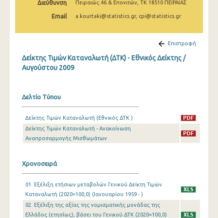
Διεύθυνση
Πειραιώς 46 & Επονιτών, ΤΚ 18510 ΠΕΙΡΑΙΑΣ
Απριλίου 2025
Email
a.kourtaki@statistics.gr, cpi@statistics.gr
Μαρτίου 2025
Φεβρουαρίου 2025
Επιστροφή
Δείκτης Τιμών Καταναλωτή (ΔΤΚ) - Εθνικός Δείκτης /
Ιανουαρίου 2025
Αυγούστου 2009
Δεκεμβρίου 2024
Νοεμβρίου 2024
Δελτίο Τύπου
Οκτωβρίου 2024
Δείκτης Τιμών Καταναλωτή (Εθνικός ΔΤΚ )
Δείκτης Τιμών Καταναλωτή - Ανακοίνωση
Σεπτεμβρίου 2024
Αναπροσαρμογής Μισθωμάτων
Αυγούστου 2024
Χρονοσειρά
Ιουλίου 2024
Ιουνίου 2024
01. Εξέλιξη ετήσιων μεταβολών Γενικού Δείκτη Τιμών
Καταναλωτή (2020=100,0) (Ιανουαρίου 1959 - )
Μαΐου 2024
02. Εξέλιξη της αξίας της νομισματικής μονάδας της
Ελλάδος (ετησίως), βάσει του Γενικού ΔΤΚ (2020=100,0)
Απριλίου 2024