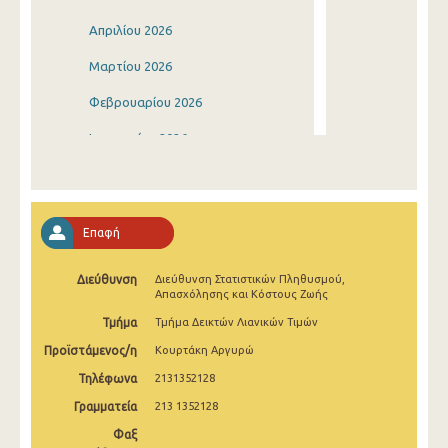
Απριλίου 2026
Μαρτίου 2026
Φεβρουαρίου 2026
Ιανουαρίου 2026
Δεκεμβρίου 2025
Νοεμβρίου 2025
Επαφή
Οκτωβρίου 2025
Διεύθυνση
Διεύθυνση Στατιστικών Πληθυσμού,
Σεπτεμβρίου 2025
Απασχόλησης και Κόστους Ζωής
Αυγούστου 2025
Τμήμα
Τμήμα Δεικτών Λιανικών Τιμών
Προϊστάμενος/η
Κουρτάκη Αργυρώ
Ιουλίου 2025
Τηλέφωνα
2131352128
Ιουνίου 2025
Γραμματεία
213 1352128
Μαΐου 2025
Φαξ