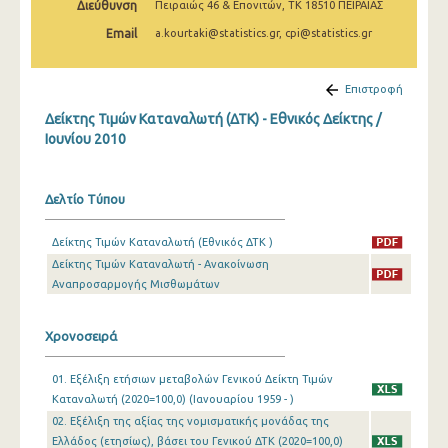
Διεύθυνση
Πειραιώς 46 & Επονιτών, ΤΚ 18510 ΠΕΙΡΑΙΑΣ
Απριλίου 2025
Email
a.kourtaki@statistics.gr, cpi@statistics.gr
Μαρτίου 2025
Φεβρουαρίου 2025
Επιστροφή
Δείκτης Τιμών Καταναλωτή (ΔΤΚ) - Εθνικός Δείκτης /
Ιανουαρίου 2025
Ιουνίου 2010
Δεκεμβρίου 2024
Νοεμβρίου 2024
Δελτίο Τύπου
Οκτωβρίου 2024
Δείκτης Τιμών Καταναλωτή (Εθνικός ΔΤΚ )
Δείκτης Τιμών Καταναλωτή - Ανακοίνωση
Σεπτεμβρίου 2024
Αναπροσαρμογής Μισθωμάτων
Αυγούστου 2024
Χρονοσειρά
Ιουλίου 2024
Ιουνίου 2024
01. Εξέλιξη ετήσιων μεταβολών Γενικού Δείκτη Τιμών
Καταναλωτή (2020=100,0) (Ιανουαρίου 1959 - )
Μαΐου 2024
02. Εξέλιξη της αξίας της νομισματικής μονάδας της
Ελλάδος (ετησίως), βάσει του Γενικού ΔΤΚ (2020=100,0)
Απριλίου 2024