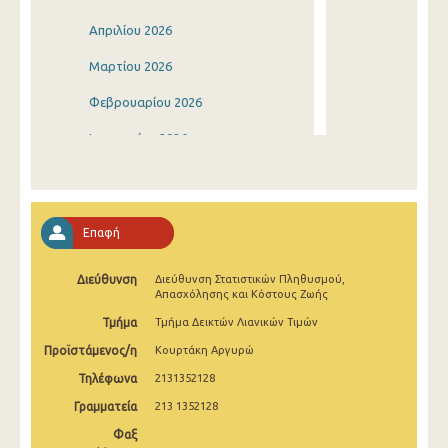
Απριλίου 2026
Μαρτίου 2026
Φεβρουαρίου 2026
Ιανουαρίου 2026
Δεκεμβρίου 2025
Νοεμβρίου 2025
Επαφή
Οκτωβρίου 2025
Διεύθυνση
Διεύθυνση Στατιστικών Πληθυσμού,
Σεπτεμβρίου 2025
Απασχόλησης και Κόστους Ζωής
Αυγούστου 2025
Τμήμα
Τμήμα Δεικτών Λιανικών Τιμών
Προϊστάμενος/η
Κουρτάκη Αργυρώ
Ιουλίου 2025
Τηλέφωνα
2131352128
Ιουνίου 2025
Γραμματεία
213 1352128
Μαΐου 2025
Φαξ