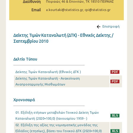
Διεύθυνση
Πειραιώς 46 & Επονιτών, ΤΚ 18510 ΠΕΙΡΑΙΑΣ
Απριλίου 2025
Email
a.kourtaki@statistics.gr, cpi@statistics.gr
Μαρτίου 2025
Φεβρουαρίου 2025
Επιστροφή
Δείκτης Τιμών Καταναλωτή (ΔΤΚ) - Εθνικός Δείκτης /
Ιανουαρίου 2025
Σεπτεμβρίου 2010
Δεκεμβρίου 2024
Νοεμβρίου 2024
Δελτίο Τύπου
Οκτωβρίου 2024
Δείκτης Τιμών Καταναλωτή (Εθνικός ΔΤΚ )
Δείκτης Τιμών Καταναλωτή - Ανακοίνωση
Σεπτεμβρίου 2024
Αναπροσαρμογής Μισθωμάτων
Αυγούστου 2024
Χρονοσειρά
Ιουλίου 2024
Ιουνίου 2024
01. Εξέλιξη ετήσιων μεταβολών Γενικού Δείκτη Τιμών
Καταναλωτή (2020=100,0) (Ιανουαρίου 1959 - )
Μαΐου 2024
02. Εξέλιξη της αξίας της νομισματικής μονάδας της
Ελλάδος (ετησίως), βάσει του Γενικού ΔΤΚ (2020=100,0)
Απριλίου 2024