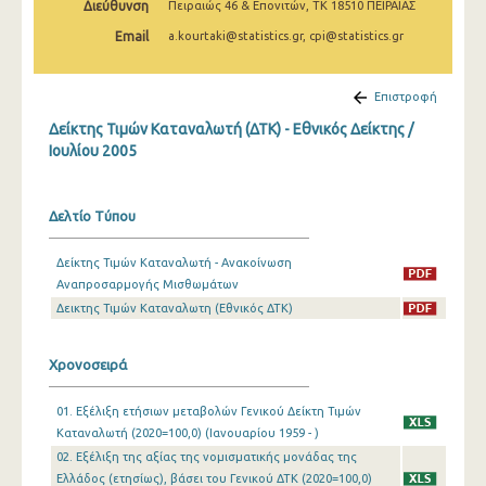
Διεύθυνση
Πειραιώς 46 & Επονιτών, ΤΚ 18510 ΠΕΙΡΑΙΑΣ
Απριλίου 2025
Email
a.kourtaki@statistics.gr, cpi@statistics.gr
Μαρτίου 2025
Φεβρουαρίου 2025
Επιστροφή
Δείκτης Τιμών Καταναλωτή (ΔΤΚ) - Εθνικός Δείκτης /
Ιανουαρίου 2025
Ιουλίου 2005
Δεκεμβρίου 2024
Νοεμβρίου 2024
Δελτίο Τύπου
Οκτωβρίου 2024
Δείκτης Τιμών Καταναλωτή - Ανακοίνωση
Αναπροσαρμογής Μισθωμάτων
Σεπτεμβρίου 2024
Δεικτης Τιμών Καταναλωτη (Εθνικός ΔΤΚ)
Αυγούστου 2024
Χρονοσειρά
Ιουλίου 2024
Ιουνίου 2024
01. Εξέλιξη ετήσιων μεταβολών Γενικού Δείκτη Τιμών
Καταναλωτή (2020=100,0) (Ιανουαρίου 1959 - )
Μαΐου 2024
02. Εξέλιξη της αξίας της νομισματικής μονάδας της
Ελλάδος (ετησίως), βάσει του Γενικού ΔΤΚ (2020=100,0)
Απριλίου 2024