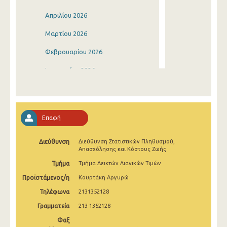
Απριλίου 2026
Μαρτίου 2026
Φεβρουαρίου 2026
Ιανουαρίου 2026
Δεκεμβρίου 2025
Νοεμβρίου 2025
Επαφή
Οκτωβρίου 2025
Διεύθυνση
Διεύθυνση Στατιστικών Πληθυσμού,
Σεπτεμβρίου 2025
Απασχόλησης και Κόστους Ζωής
Αυγούστου 2025
Τμήμα
Τμήμα Δεικτών Λιανικών Τιμών
Προϊστάμενος/η
Κουρτάκη Αργυρώ
Ιουλίου 2025
Τηλέφωνα
2131352128
Ιουνίου 2025
Γραμματεία
213 1352128
Μαΐου 2025
Φαξ