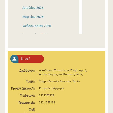
Απριλίου 2026
Μαρτίου 2026
Φεβρουαρίου 2026
Ιανουαρίου 2026
Δεκεμβρίου 2025
Νοεμβρίου 2025
Επαφή
Οκτωβρίου 2025
Διεύθυνση
Διεύθυνση Στατιστικών Πληθυσμού,
Σεπτεμβρίου 2025
Απασχόλησης και Κόστους Ζωής
Αυγούστου 2025
Τμήμα
Τμήμα Δεικτών Λιανικών Τιμών
Προϊστάμενος/η
Κουρτάκη Αργυρώ
Ιουλίου 2025
Τηλέφωνα
2131352128
Ιουνίου 2025
Γραμματεία
213 1352128
Μαΐου 2025
Φαξ