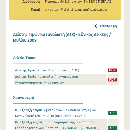
Διεύθυνση
Πειραιώς 46 & Επονιτών, ΤΚ 18510 ΠΕΙΡΑΙΑΣ
Απριλίου 2025
Email
a.kourtaki@statistics.gr, cpi@statistics.gr
Μαρτίου 2025
Φεβρουαρίου 2025
Επιστροφή
Δείκτης Τιμών Καταναλωτή (ΔΤΚ) - Εθνικός Δείκτης /
Ιανουαρίου 2025
Ιουλίου 2009
Δεκεμβρίου 2024
Νοεμβρίου 2024
Δελτίο Τύπου
Οκτωβρίου 2024
Δείκτης Τιμών Καταναλωτή (Εθνικός ΔΤΚ )
Δείκτης Τιμών Καταναλωτή - Ανακοίνωση
Σεπτεμβρίου 2024
Αναπροσαρμογής Μισθωμάτων
Αυγούστου 2024
Χρονοσειρά
Ιουλίου 2024
Ιουνίου 2024
01. Εξέλιξη ετήσιων μεταβολών Γενικού Δείκτη Τιμών
Καταναλωτή (2020=100,0) (Ιανουαρίου 1959 - )
Μαΐου 2024
02. Εξέλιξη της αξίας της νομισματικής μονάδας της
Ελλάδος (ετησίως), βάσει του Γενικού ΔΤΚ (2020=100,0)
Απριλίου 2024