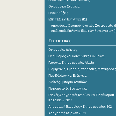
Νοεμβρίου 2023
Οικονομικά Στοιχεία
Προκηρύξεις
Οκτωβρίου 2023
ΙΔΙΩΤΕΣ ΣΥΝΕΡΓΑΤΕΣ (ΙΣ)
Σεπτεμβρίου 2023
Αποφάσεις Ορισμού Ιδιωτών Συνεργατών (Ι
Διαδικασία Επιλογής Ιδιωτών Συνεργατών (Ι
Αυγούστου 2023
Στατιστικές
Ιουλίου 2023
Οικονομία, Δείκτες
Ιουνίου 2023
Πληθυσμός και Κοινωνικές Συνθήκες
Μαΐου 2023
Γεωργία, Κτηνοτροφία, Αλιεία
Απριλίου 2023
Βιομηχανία, Εμπόριο, Υπηρεσίες, Μεταφορές
Περιβάλλον και Ενέργεια
Μαρτίου 2023
Διεθνές Εμπόριο Αγαθών
Φεβρουαρίου 2023
Πειραματικές Στατιστικές
Γενικές Απογραφές Κτιρίων και Πληθυσμού-
Ιανουαρίου 2023
Κατοικιών 2011
Δεκεμβρίου 2022
Απογραφή Γεωργίας – Κτηνοτροφίας 2021
Απογραφή Κτιρίων 2021
Νοεμβρίου 2022