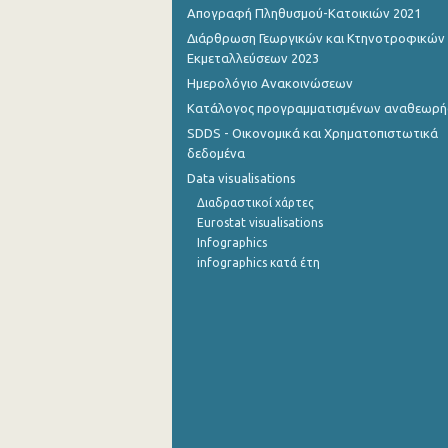
Απογραφή Πληθυσμού-Κατοικιών 2021
Οκτωβρίου 2022
Διάρθρωση Γεωργικών και Κτηνοτροφικών
Εκμεταλλεύσεων 2023
Σεπτεμβρίου 2022
Ημερολόγιο Ανακοινώσεων
Αυγούστου 2022
Κατάλογος προγραμματισμένων αναθεωρ
SDDS - Οικονομικά και Χρηματοπιστωτικά
Ιουλίου 2022
δεδομένα
Ιουνίου 2022
Data visualisations
Διαδραστικοί χάρτες
Μαΐου 2022
Eurostat visualisations
Infographics
Απριλίου 2022
infographics κατά έτη
Μαρτίου 2022
Φεβρουαρίου 2022
Ιανουαρίου 2022
Δεκεμβρίου 2021
Νοεμβρίου 2021