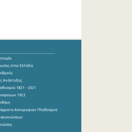
κονομία
ίωσης στην Ελλάδα
ριθμούς
ης Ανάπτυξης
θυσμού 1821 - 2021
οσφύγων 1923
οθήκη
γράμματα Απογραφών Πληθυσμού
νακοινώσεων
ινώσεις