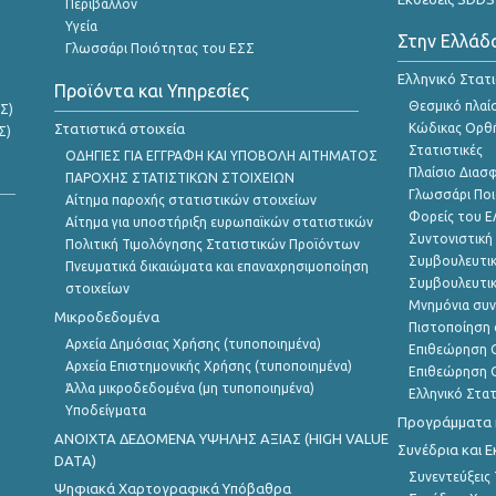
Περιβάλλον
Υγεία
Στην Ελλάδ
Γλωσσάρι Ποιότητας του ΕΣΣ
Ελληνικό Στατ
Προϊόντα και Υπηρεσίες
Θεσμικό πλαί
Σ)
Στατιστικά στοιχεία
Κώδικας Ορθή
Σ)
Στατιστικές
ΟΔΗΓΙΕΣ ΓΙΑ ΕΓΓΡΑΦΗ ΚΑΙ ΥΠΟΒΟΛΗ ΑΙΤΗΜΑΤΟΣ
Πλαίσιο Διασ
ΠΑΡΟΧΗΣ ΣΤΑΤΙΣΤΙΚΩΝ ΣΤΟΙΧΕΙΩΝ
Γλωσσάρι Ποι
Αίτημα παροχής στατιστικών στοιχείων
Φορείς του 
Αίτημα για υποστήριξη ευρωπαϊκών στατιστικών
Συντονιστική
Πολιτική Τιμολόγησης Στατιστικών Προϊόντων
Συμβουλευτικ
Πνευματικά δικαιώματα και επαναχρησιμοποίηση
Συμβουλευτικ
στοιχείων
Μνημόνια συν
Μικροδεδομένα
Πιστοποίηση 
Αρχεία Δημόσιας Χρήσης (τυποποιημένα)
Επιθεώρηση Ο
Αρχεία Επιστημονικής Χρήσης (τυποποιημένα)
Επιθεώρηση Ο
Άλλα μικροδεδομένα (μη τυποποιημένα)
Ελληνικό Στα
Υποδείγματα
Προγράμματα κ
ANOIXTA ΔΕΔΟΜΕΝΑ ΥΨΗΛΗΣ ΑΞΙΑΣ (HIGH VALUE
Συνέδρια και 
DATA)
Συνεντεύξεις
Ψηφιακά Χαρτογραφικά Υπόβαθρα