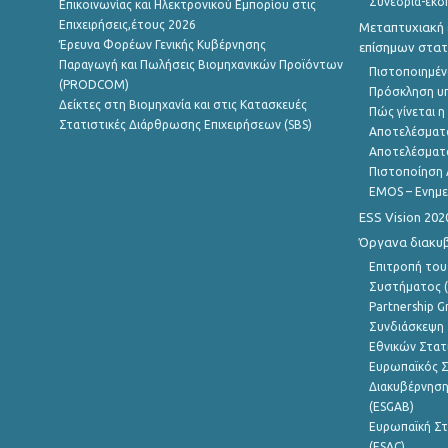
Συνέδρια-εκδ
Επικοινωνίας και Ηλεκτρονικού Εμπορίου στις
Επιχειρήσεις,έτους 2026
Μεταπτυχιακή 
Έρευνα Φορέων Γενικής Κυβέρνησης
επίσημων στατ
Παραγωγή και Πωλήσεις Βιομηχανικών Προϊόντων
Πιστοποιημέν
(PRODCOM)
Πρόσκληση υ
Δείκτες στη Βιομηχανία και στις Κατασκευές
Πώς γίνεται 
Στατιστικές Διάρθρωσης Επιχειρήσεων (SBS)
Αποτελέσματ
Αποτελέσματ
Πιστοποίηση 
EMOS – Ενημε
ESS Vision 202
Όργανα διακυ
Επιτροπή του
Συστήματος (
Partnership G
Συνδιάσκεψη 
Εθνικών Στατ
Ευρωπαϊκός Σ
Διακυβέρνηση
(ESGAB)
Ευρωπαϊκή Στ
(ESAC)