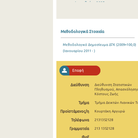
Δεκεμβρίου 2025
Νοεμβρίου 2025
Οκτωβρίου 2025
Μεθοδολογικά Στοιχεία
Σεπτεμβρίου 2025
Μεθοδολογικό Δημοσίευμα ΔΤΚ (2009=100,0)
Αυγούστου 2025
(Ιανουαρίου 2011 - )
Ιουλίου 2025
Ιουνίου 2025
Επαφή
Μαΐου 2025
Διεύθυνση
Διεύθυνση Στατιστικών
Πληθυσμού, Απασχόλησης
Απριλίου 2025
Κόστους Ζωής
Μαρτίου 2025
Τμήμα
Τμήμα Δεικτών Λιανικών Τ
Προϊστάμενος/η
Κουρτάκη Αργυρώ
Φεβρουαρίου 2025
Τηλέφωνα
2131352128
Ιανουαρίου 2025
Γραμματεία
213 1352128
Δεκεμβρίου 2024
Φαξ