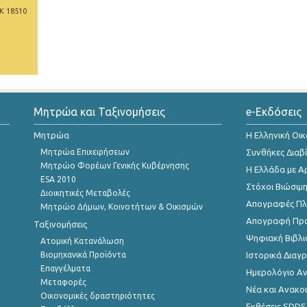
Κ 18510
Μητρώα και Ταξινομήσεις
e-Εκδόσεις
Μητρώα
Η Ελληνική Οι
Μητρώα Επιχειρήσεων
Συνθήκες Διαβ
Μητρώο Φορέων Γενικής Κυβέρνησης
Η Ελλάδα με Α
ESA 2010
Στόχοι Βιώσιμ
Διοικητικές Μεταβολές
Απογραφές Πλη
Μητρώο Δήμων, Κοινοτήτων & Οικισμών
Απογραφή Πρ
Ταξινομήσεις
Ψηφιακή Βιβλι
Ατομική Κατανάλωση
Βιομηχανικά Προϊόντα
Ιστορικά Δια
Επαγγέλματα
Ημερολόγιο Α
Μεταφορές
Νέα και Ανακο
Οικονομικές δραστηριότητες
Εκθέσεις SDDS