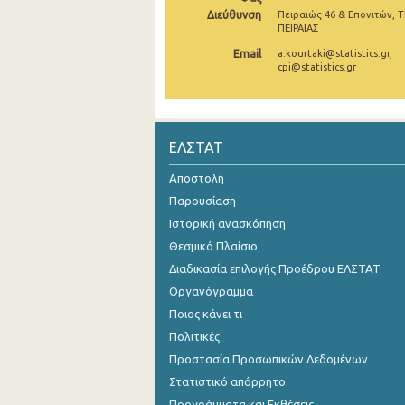
Διεύθυνση
Πειραιώς 46 & Επονιτών, Τ
Νοεμβρίου 2024
ΠΕΙΡΑΙΑΣ
Email
a.kourtaki@statistics.gr,
Οκτωβρίου 2024
cpi@statistics.gr
Σεπτεμβρίου 2024
Αυγούστου 2024
ΕΛΣΤΑΤ
Ιουλίου 2024
Αποστολή
Ιουνίου 2024
Παρουσίαση
Μαΐου 2024
Ιστορική ανασκόπηση
Θεσμικό Πλαίσιο
Απριλίου 2024
Διαδικασία επιλογής Προέδρου ΕΛΣΤΑΤ
Μαρτίου 2024
Οργανόγραμμα
Ποιος κάνει τι
Φεβρουαρίου 2024
Πολιτικές
Ιανουαρίου 2024
Προστασία Προσωπικών Δεδομένων
Στατιστικό απόρρητο
Δεκεμβρίου 2023
Προγράμματα και Εκθέσεις