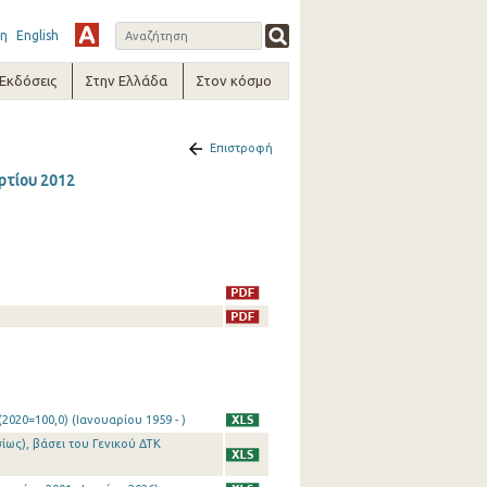
η
English
-Εκδόσεις
Στην Ελλάδα
Στον κόσμο
Επιστροφή
αρτίου 2012
020=100,0) (Ιανουαρίου 1959 - )
ίως), βάσει του Γενικού ΔΤΚ