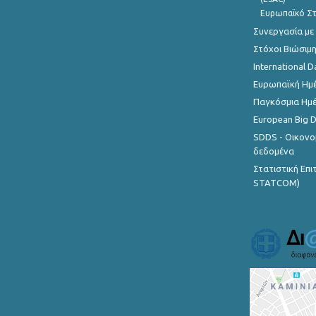
Ευρωπαϊκό Στ
Συνεργασία με
Στόχοι Βιώσιμ
International D
Ευρωπαϊκή Ημέ
Παγκόσμια Ημέ
European Big 
SDDS - Οικονο
δεδομένα
Στατιστική Επ
STATCOM)