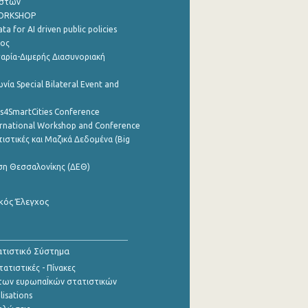
ηστών
WORKSHOP
a for AI driven public policies
ρος
αρία-Διμερής Διασυνοριακή
νία Special Bilateral Event and
cs4SmartCities Conference
ernational Workshop and Conference
ιστικές και Μαζικά Δεδομένα (Big
ση Θεσσαλονίκης (ΔΕΘ)
κός Έλεγχος
τιστικό Σύστημα
ατιστικές - Πίνακες
των ευρωπαΪκών στατιστικών
lisations