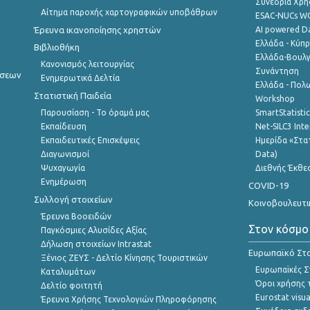
Συνέδρια Χρ
Αίτημα παροχής χαρτογραφικών υποβάθρων
ESAC-NUCs 
Έρευνα ικανοποίησης χρηστών
AI powered Dat
Ελλάδα - Κύπ
Βιβλιοθήκη
Ελλάδα-Βουλγ
Κανονισμός λειτουργίας
Συνάντηση
ήσεων
Ενημερωτικά Δελτία
Ελλάδα - Πολω
Στατιστική Παιδεία
Workshop
Παρουσίαση - Το όραμά μας
SmartStatisti
Εκπαίδευση
Net-SILC3 Int
Εκπαιδευτικές Επισκέψεις
Ημερίδα «Στατ
Διαγωνισμοί
Data)
Ψυχαγωγία
Διεθνής Έκθε
Ενημέρωση
COVID-19
Συλλογή στοιχείων
Κοινοβουλευτι
Έρευνα Βοοειδών
Στον κόσμο
Παγκόσμιες Αλυσίδες Αξίας
Δήλωση στοιχείων Intrastat
Ευρωπαϊκό Στα
Ξένιος ΖΕΥΣ - Δελτίο Κίνησης Τουριστικών
Ευρωπαϊκές Στ
Καταλυμάτων
Όροι χρήσης 
Δελτίο φοιτητή
Eurostat visua
Έρευνα Χρήσης Τεχνολογιών Πληροφόρησης