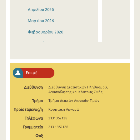
Απριλίου 2026
Μαρτίου 2026
Φεβρουαρίου 2026
Ιανουαρίου 2026
Δεκεμβρίου 2025
Νοεμβρίου 2025
Επαφή
Οκτωβρίου 2025
Διεύθυνση
Διεύθυνση Στατιστικών Πληθυσμού,
Σεπτεμβρίου 2025
Απασχόλησης και Κόστους Ζωής
Αυγούστου 2025
Τμήμα
Τμήμα Δεικτών Λιανικών Τιμών
Προϊστάμενος/η
Κουρτάκη Αργυρώ
Ιουλίου 2025
Τηλέφωνα
2131352128
Ιουνίου 2025
Γραμματεία
213 1352128
Μαΐου 2025
Φαξ