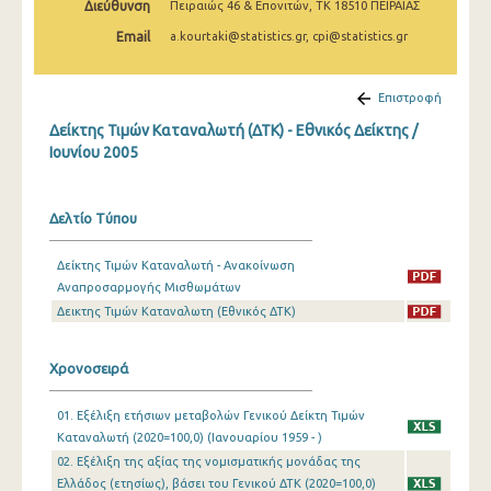
Διεύθυνση
Πειραιώς 46 & Επονιτών, ΤΚ 18510 ΠΕΙΡΑΙΑΣ
Απριλίου 2025
Email
a.kourtaki@statistics.gr, cpi@statistics.gr
Μαρτίου 2025
Φεβρουαρίου 2025
Επιστροφή
Δείκτης Τιμών Καταναλωτή (ΔΤΚ) - Εθνικός Δείκτης /
Ιανουαρίου 2025
Ιουνίου 2005
Δεκεμβρίου 2024
Νοεμβρίου 2024
Δελτίο Τύπου
Οκτωβρίου 2024
Δείκτης Τιμών Καταναλωτή - Ανακοίνωση
Αναπροσαρμογής Μισθωμάτων
Σεπτεμβρίου 2024
Δεικτης Τιμών Καταναλωτη (Εθνικός ΔΤΚ)
Αυγούστου 2024
Χρονοσειρά
Ιουλίου 2024
Ιουνίου 2024
01. Εξέλιξη ετήσιων μεταβολών Γενικού Δείκτη Τιμών
Καταναλωτή (2020=100,0) (Ιανουαρίου 1959 - )
Μαΐου 2024
02. Εξέλιξη της αξίας της νομισματικής μονάδας της
Ελλάδος (ετησίως), βάσει του Γενικού ΔΤΚ (2020=100,0)
Απριλίου 2024