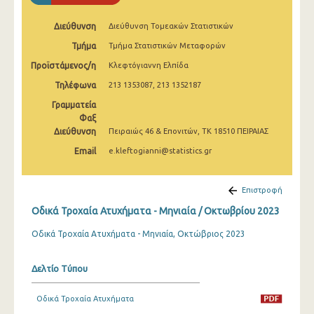
Φεβρουαρίου 2025
Διεύθυνση
Διεύθυνση Τομεακών Στατιστικών
Ιανουαρίου 2025
Τμήμα
Τμήμα Στατιστικών Μεταφορών
Δεκεμβρίου 2024
Προϊστάμενος/η
Κλεφτόγιαννη Ελπίδα
Τηλέφωνα
Νοεμβρίου 2024
213 1353087, 213 1352187
Γραμματεία
Οκτωβρίου 2024
Φαξ
Διεύθυνση
Πειραιώς 46 & Επονιτών, ΤΚ 18510 ΠΕΙΡΑΙΑΣ
Σεπτεμβρίου 2024
Email
e.kleftogianni@statistics.gr
Αυγούστου 2024
Ιουλίου 2024
Επιστροφή
Οδικά Τροχαία Ατυχήματα - Μηνιαία / Οκτωβρίου 2023
Ιουνίου 2024
Οδικά Τροχαία Ατυχήματα - Μηνιαία, Οκτώβριος 2023
Μαΐου 2024
Απριλίου 2024
Δελτίο Τύπου
Μαρτίου 2024
Οδικά Τροχαία Ατυχήματα
Φεβρουαρίου 2024