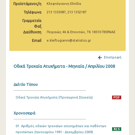
Προϊστάμενος/η
Κλεφτόγιαννη Ελπίδα
Φεβρουαρίου 2025
Τηλέφωνα
213 1353087, 213 1352187
Ιανουαρίου 2025
Γραμματεία
Δεκεμβρίου 2024
Φαξ
Διεύθυνση
Πειραιώς 46 & Επονιτών, ΤΚ 18510 ΠΕΙΡΑΙΑΣ
Νοεμβρίου 2024
Email
e.kleftogianni@statistics.gr
Οκτωβρίου 2024
Επιστροφή
Σεπτεμβρίου 2024
Οδικά Τροχαία Ατυχήματα - Μηνιαία / Απριλίου 2008
Αυγούστου 2024
Ιουλίου 2024
Δελτίο Τύπου
Ιουνίου 2024
Οδικά Τροχαία Ατυχήματα (Προσωρινά Στοιχεία)
Μαΐου 2024
Απριλίου 2024
Χρονοσειρά
Μαρτίου 2024
01. Αριθμός οδικών τροχαίων ατυχημάτων και παθόντων
προσώπων (Ιανουαρίου 1991 - Δεκεμβρίου 2009)
Φεβρουαρίου 2024