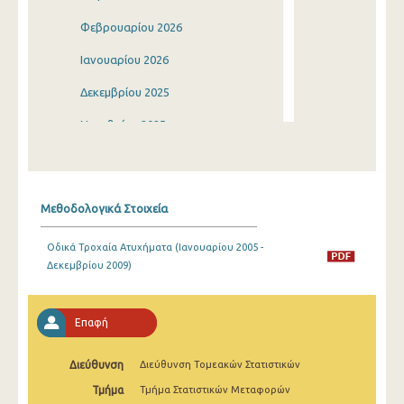
Φεβρουαρίου 2026
Ιανουαρίου 2026
Δεκεμβρίου 2025
Νοεμβρίου 2025
Οκτωβρίου 2025
Σεπτεμβρίου 2025
Μεθοδολογικά Στοιχεία
Αυγούστου 2025
Οδικά Τροχαία Ατυχήματα (Ιανουαρίου 2005 -
Ιουλίου 2025
Δεκεμβρίου 2009)
Ιουνίου 2025
Μαΐου 2025
Επαφή
Απριλίου 2025
Διεύθυνση
Διεύθυνση Τομεακών Στατιστικών
Μαρτίου 2025
Τμήμα
Τμήμα Στατιστικών Μεταφορών