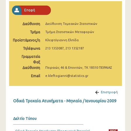
Φεβρουαρίου 2025
Επαφή
Ιανουαρίου 2025
Διεύθυνση
Διεύθυνση Τομεακών Στατιστικών
Δεκεμβρίου 2024
Τμήμα
Τμήμα Στατιστικών Μεταφορών
Νοεμβρίου 2024
Προϊστάμενος/η
Κλεφτόγιαννη Ελπίδα
Οκτωβρίου 2024
Τηλέφωνα
213 1353087, 213 1352187
Γραμματεία
Σεπτεμβρίου 2024
Φαξ
Αυγούστου 2024
Διεύθυνση
Πειραιώς 46 & Επονιτών, ΤΚ 18510 ΠΕΙΡΑΙΑΣ
Email
e.kleftogianni@statistics.gr
Ιουλίου 2024
Ιουνίου 2024
Επιστροφή
Μαΐου 2024
Οδικά Τροχαία Ατυχήματα - Μηνιαία / Ιανουαρίου 2009
Απριλίου 2024
Δελτίο Τύπου
Μαρτίου 2024
Φεβρουαρίου 2024