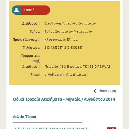
Φεβρουαρίου 2025
Επαφή
Ιανουαρίου 2025
Διεύθυνση
Διεύθυνση Τομεακών Στατιστικών
Δεκεμβρίου 2024
Τμήμα
Τμήμα Στατιστικών Μεταφορών
Νοεμβρίου 2024
Προϊστάμενος/η
Κλεφτόγιαννη Ελπίδα
Οκτωβρίου 2024
Τηλέφωνα
213 1353087, 213 1352187
Γραμματεία
Σεπτεμβρίου 2024
Φαξ
Αυγούστου 2024
Διεύθυνση
Πειραιώς 46 & Επονιτών, ΤΚ 18510 ΠΕΙΡΑΙΑΣ
Email
e.kleftogianni@statistics.gr
Ιουλίου 2024
Ιουνίου 2024
Επιστροφή
Μαΐου 2024
Οδικά Τροχαία Ατυχήματα - Μηνιαία / Αυγούστου 2014
Απριλίου 2024
Δελτίο Τύπου
Μαρτίου 2024
Φεβρουαρίου 2024