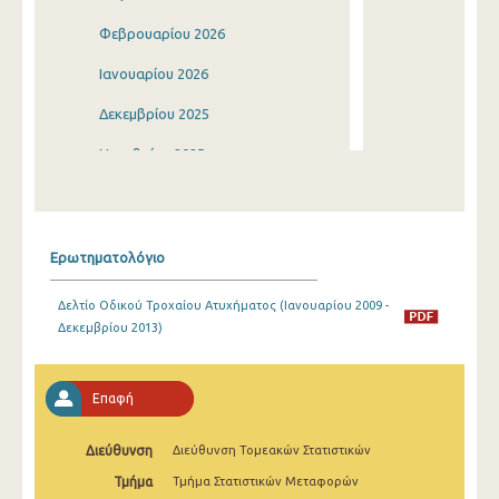
Φεβρουαρίου 2026
Ιανουαρίου 2026
Δεκεμβρίου 2025
Νοεμβρίου 2025
Οκτωβρίου 2025
Σεπτεμβρίου 2025
Ερωτηματολόγιο
Αυγούστου 2025
Δελτίο Οδικού Τροχαίου Ατυχήματος (Ιανουαρίου 2009 -
Ιουλίου 2025
Δεκεμβρίου 2013)
Ιουνίου 2025
Μαΐου 2025
Επαφή
Απριλίου 2025
Διεύθυνση
Διεύθυνση Τομεακών Στατιστικών
Μαρτίου 2025
Τμήμα
Τμήμα Στατιστικών Μεταφορών