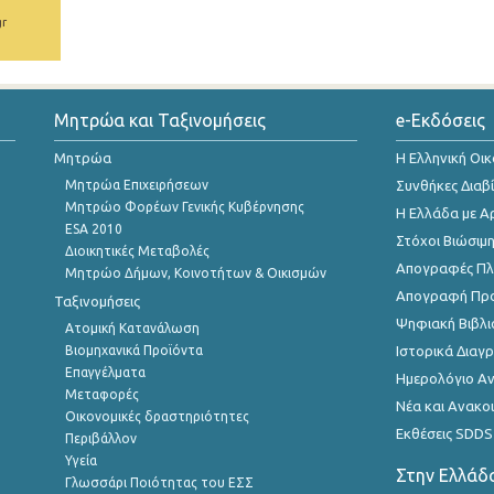
gr
Μητρώα και Ταξινομήσεις
e-Εκδόσεις
Μητρώα
Η Ελληνική Οι
Μητρώα Επιχειρήσεων
Συνθήκες Διαβ
Μητρώο Φορέων Γενικής Κυβέρνησης
Η Ελλάδα με Α
ESA 2010
Στόχοι Βιώσιμ
Διοικητικές Μεταβολές
Απογραφές Πλη
Μητρώο Δήμων, Κοινοτήτων & Οικισμών
Απογραφή Πρ
Ταξινομήσεις
Ψηφιακή Βιβλι
Ατομική Κατανάλωση
Βιομηχανικά Προϊόντα
Ιστορικά Δια
Επαγγέλματα
Ημερολόγιο Α
Μεταφορές
Νέα και Ανακο
Οικονομικές δραστηριότητες
Εκθέσεις SDDS
Περιβάλλον
Υγεία
Στην Ελλάδ
Γλωσσάρι Ποιότητας του ΕΣΣ