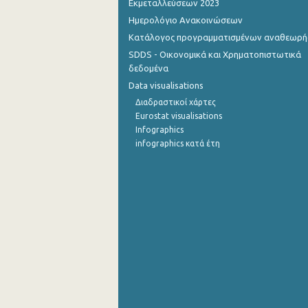
Εκμεταλλεύσεων 2023
Ημερολόγιο Ανακοινώσεων
Σεπτεμβρίου 2022
Κατάλογος προγραμματισμένων αναθεωρ
Αυγούστου 2022
SDDS - Οικονομικά και Χρηματοπιστωτικά
δεδομένα
Ιουλίου 2022
Data visualisations
Ιουνίου 2022
Διαδραστικοί χάρτες
Eurostat visualisations
Μαΐου 2022
Infographics
infographics κατά έτη
Απριλίου 2022
Μαρτίου 2022
Φεβρουαρίου 2022
Ιανουαρίου 2022
Δεκεμβρίου 2021
Νοεμβρίου 2021
Οκτωβρίου 2021