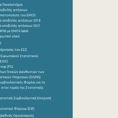
α Πανεπιστήμια
ποβολής αιτήσεων
η πιστοποίηση του EMOS
α υποβολής αιτήσεων 2018
α υποβολής αιτήσεων 2021
ΑΠΘ με EMOS label
ρωτικό υλικό
0
βέρνησης του ΕΣΣ
 Ευρωπαϊκού Στατιστικού
ESSC)
roup (PG)
των Γενικών Διευθυντών των
ιστικών Υπηρεσιών (DGINS)
υμβουλευτικός Φορέας για τη
 στον τομέα της Στατιστικής
ατιστική Συμβουλευτική Επιτροπή
ατιστικό Φόρουμ (ESF)
 Διεθνείς Οργανισμούς