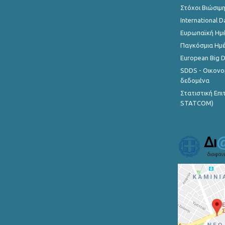
Στόχοι Βιώσιμ
International D
Ευρωπαϊκή Ημέ
Παγκόσμια Ημέ
European Big 
SDDS - Οικονο
δεδομένα
Στατιστική Επ
STATCOM)