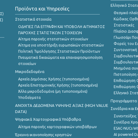
Ελληνικό Στατ
Προϊόντα και Υπηρεσίες
Θεσμικό πλαί
Σ)
Στατιστικά στοιχεία
Κώδικας Ορθή
Σ)
Στατιστικές
ΟΔΗΓΙΕΣ ΓΙΑ ΕΓΓΡΑΦΗ ΚΑΙ ΥΠΟΒΟΛΗ ΑΙΤΗΜΑΤΟΣ
Πλαίσιο Διασ
ΠΑΡΟΧΗΣ ΣΤΑΤΙΣΤΙΚΩΝ ΣΤΟΙΧΕΙΩΝ
Γλωσσάρι Ποι
Αίτημα παροχής στατιστικών στοιχείων
Φορείς του 
Αίτημα για υποστήριξη ευρωπαϊκών στατιστικών
Συντονιστική
Πολιτική Τιμολόγησης Στατιστικών Προϊόντων
Συμβουλευτικ
Πνευματικά δικαιώματα και επαναχρησιμοποίηση
Συμβουλευτικ
στοιχείων
Μνημόνια συν
Μικροδεδομένα
Πιστοποίηση 
Αρχεία Δημόσιας Χρήσης (τυποποιημένα)
Επιθεώρηση Ο
Αρχεία Επιστημονικής Χρήσης (τυποποιημένα)
Επιθεώρηση Ο
Άλλα μικροδεδομένα (μη τυποποιημένα)
Ελληνικό Στα
Υποδείγματα
Προγράμματα κ
ANOIXTA ΔΕΔΟΜΕΝΑ ΥΨΗΛΗΣ ΑΞΙΑΣ (HIGH VALUE
Συνέδρια και 
DATA)
Συνεντεύξεις
Ψηφιακά Χαρτογραφικά Υπόβαθρα
Συνέδρια Χρ
Αίτημα παροχής χαρτογραφικών υποβάθρων
ESAC-NUCs 
Έρευνα ικανοποίησης χρηστών
AI powered Dat