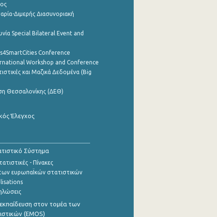
ρος
αρία-Διμερής Διασυνοριακή
νία Special Bilateral Event and
cs4SmartCities Conference
ernational Workshop and Conference
ιστικές και Μαζικά Δεδομένα (Big
ση Θεσσαλονίκης (ΔΕΘ)
κός Έλεγχος
τιστικό Σύστημα
ατιστικές - Πίνακες
των ευρωπαΪκών στατιστικών
lisations
ηλώσεις
εκπαίδευση στον τομέα των
ιστικών (EMOS)