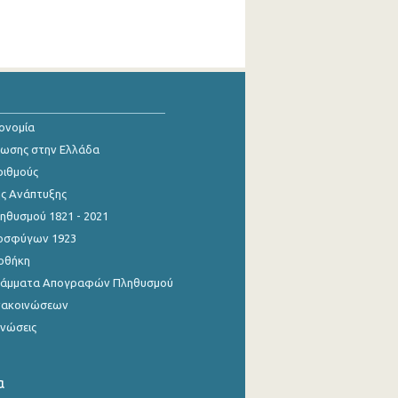
κονομία
ίωσης στην Ελλάδα
ριθμούς
ης Ανάπτυξης
θυσμού 1821 - 2021
οσφύγων 1923
οθήκη
γράμματα Απογραφών Πληθυσμού
νακοινώσεων
ινώσεις
α