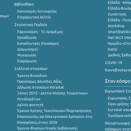
Ελλάδα - Κύπ
Βιβλιοθήκη
Ελλάδα-Βουλγ
Κανονισμός λειτουργίας
Συνάντηση
ήσεων
Ενημερωτικά Δελτία
Ελλάδα - Πολω
Στατιστική Παιδεία
Workshop
Παρουσίαση - Το όραμά μας
SmartStatisti
Εκπαίδευση
Net-SILC3 Int
Εκπαιδευτικές Επισκέψεις
Ημερίδα «Στατ
Διαγωνισμοί
Data)
Ψυχαγωγία
Διεθνής Έκθε
Ενημέρωση
COVID-19
Συλλογή στοιχείων
Κοινοβουλευτι
Έρευνα Βοοειδών
Στον κόσμο
Παγκόσμιες Αλυσίδες Αξίας
Δήλωση στοιχείων Intrastat
Ευρωπαϊκό Στα
Ξένιος ΖΕΥΣ - Δελτίο Κίνησης Τουριστικών
Ευρωπαϊκές Στ
Καταλυμάτων
Όροι χρήσης 
Δελτίο φοιτητή
Eurostat visua
Έρευνα Χρήσης Τεχνολογιών Πληροφόρησης
Συνέδρια-εκδ
Επικοινωνίας και Ηλεκτρονικού Εμπορίου στις
Επιχειρήσεις,έτους 2026
Μεταπτυχιακή 
Έρευνα Φορέων Γενικής Κυβέρνησης
επίσημων στατ