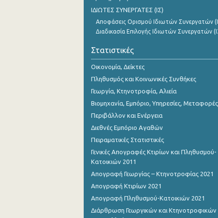
Οκτωβρίου 2023
ΙΔΙΩΤΕΣ ΣΥΝΕΡΓΑΤΕΣ (ΙΣ)
Αποφάσεις Ορισμού Ιδιωτών Συνεργατών (Ι
Σεπτεμβρίου 2023
Διαδικασία Επιλογής Ιδιωτών Συνεργατών (Ι
Αυγούστου 2023
Στατιστικές
Ιουλίου 2023
Οικονομία, Δείκτες
Ιουνίου 2023
Πληθυσμός και Κοινωνικές Συνθήκες
Γεωργία, Κτηνοτροφία, Αλιεία
Μαΐου 2023
Βιομηχανία, Εμπόριο, Υπηρεσίες, Μεταφορές
Απριλίου 2023
Περιβάλλον και Ενέργεια
Διεθνές Εμπόριο Αγαθών
Μαρτίου 2023
Πειραματικές Στατιστικές
Φεβρουαρίου 2023
Γενικές Απογραφές Κτιρίων και Πληθυσμού-
Κατοικιών 2011
Ιανουαρίου 2023
Απογραφή Γεωργίας – Κτηνοτροφίας 2021
Δεκεμβρίου 2022
Απογραφή Κτιρίων 2021
Απογραφή Πληθυσμού-Κατοικιών 2021
Νοεμβρίου 2022
Διάρθρωση Γεωργικών και Κτηνοτροφικών
Οκτωβρίου 2022