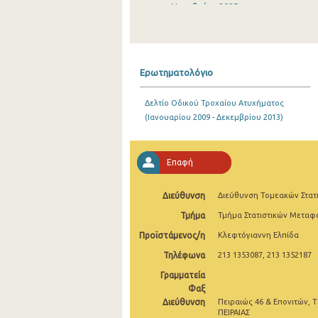
Νοεμβρίου 2025
Οκτωβρίου 2025
Σεπτεμβρίου 2025
Ερωτηματολόγιο
Αυγούστου 2025
Δελτίο Οδικού Τροχαίου Ατυχήματος
Ιουλίου 2025
(Ιανουαρίου 2009 - Δεκεμβρίου 2013)
Ιουνίου 2025
Μαΐου 2025
Επαφή
Απριλίου 2025
Διεύθυνση
Διεύθυνση Τομεακών Στατ
Μαρτίου 2025
Τμήμα
Τμήμα Στατιστικών Μετα
Προϊστάμενος/η
Κλεφτόγιαννη Ελπίδα
Φεβρουαρίου 2025
Τηλέφωνα
213 1353087, 213 1352187
Ιανουαρίου 2025
Γραμματεία
Δεκεμβρίου 2024
Φαξ
Διεύθυνση
Πειραιώς 46 & Επονιτών, Τ
Νοεμβρίου 2024
ΠΕΙΡΑΙΑΣ