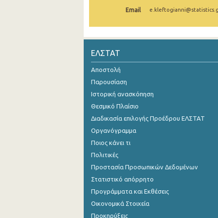
Email
e.kleftogianni@statistics.
Οκτωβρίου 2024
Σεπτεμβρίου 2024
Αυγούστου 2024
ΕΛΣΤΑΤ
Ιουλίου 2024
Αποστολή
Παρουσίαση
Ιουνίου 2024
Ιστορική ανασκόπηση
Μαΐου 2024
Θεσμικό Πλαίσιο
Διαδικασία επιλογής Προέδρου ΕΛΣΤΑΤ
Απριλίου 2024
Οργανόγραμμα
Μαρτίου 2024
Ποιος κάνει τι
Φεβρουαρίου 2024
Πολιτικές
Προστασία Προσωπικών Δεδομένων
Ιανουαρίου 2024
Στατιστικό απόρρητο
Δεκεμβρίου 2023
Προγράμματα και Εκθέσεις
Οικονομικά Στοιχεία
Νοεμβρίου 2023
Προκηρύξεις