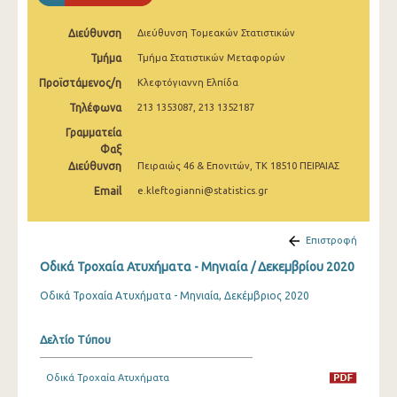
Φεβρουαρίου 2025
Διεύθυνση
Διεύθυνση Τομεακών Στατιστικών
Ιανουαρίου 2025
Τμήμα
Τμήμα Στατιστικών Μεταφορών
Δεκεμβρίου 2024
Προϊστάμενος/η
Κλεφτόγιαννη Ελπίδα
Τηλέφωνα
Νοεμβρίου 2024
213 1353087, 213 1352187
Γραμματεία
Οκτωβρίου 2024
Φαξ
Διεύθυνση
Πειραιώς 46 & Επονιτών, ΤΚ 18510 ΠΕΙΡΑΙΑΣ
Σεπτεμβρίου 2024
Email
e.kleftogianni@statistics.gr
Αυγούστου 2024
Ιουλίου 2024
Επιστροφή
Οδικά Τροχαία Ατυχήματα - Μηνιαία / Δεκεμβρίου 2020
Ιουνίου 2024
Οδικά Τροχαία Ατυχήματα - Μηνιαία, Δεκέμβριος 2020
Μαΐου 2024
Απριλίου 2024
Δελτίο Τύπου
Μαρτίου 2024
Οδικά Τροχαία Ατυχήματα
Φεβρουαρίου 2024