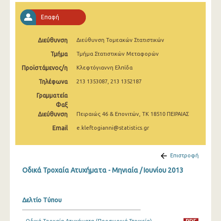
Φεβρουαρίου 2025
Επαφή
Ιανουαρίου 2025
Διεύθυνση
Διεύθυνση Τομεακών Στατιστικών
Δεκεμβρίου 2024
Τμήμα
Τμήμα Στατιστικών Μεταφορών
Νοεμβρίου 2024
Προϊστάμενος/η
Κλεφτόγιαννη Ελπίδα
Οκτωβρίου 2024
Τηλέφωνα
213 1353087, 213 1352187
Γραμματεία
Σεπτεμβρίου 2024
Φαξ
Αυγούστου 2024
Διεύθυνση
Πειραιώς 46 & Επονιτών, ΤΚ 18510 ΠΕΙΡΑΙΑΣ
Email
e.kleftogianni@statistics.gr
Ιουλίου 2024
Ιουνίου 2024
Επιστροφή
Μαΐου 2024
Οδικά Τροχαία Ατυχήματα - Μηνιαία / Ιουνίου 2013
Απριλίου 2024
Δελτίο Τύπου
Μαρτίου 2024
Φεβρουαρίου 2024