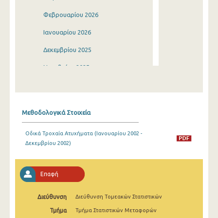
Φεβρουαρίου 2026
Ιανουαρίου 2026
Δεκεμβρίου 2025
Νοεμβρίου 2025
Οκτωβρίου 2025
Σεπτεμβρίου 2025
Μεθοδολογικά Στοιχεία
Αυγούστου 2025
Οδικά Τροχαία Ατυχήματα (Ιανουαρίου 2002 -
Ιουλίου 2025
Δεκεμβρίου 2002)
Ιουνίου 2025
Μαΐου 2025
Επαφή
Απριλίου 2025
Διεύθυνση
Διεύθυνση Τομεακών Στατιστικών
Μαρτίου 2025
Τμήμα
Τμήμα Στατιστικών Μεταφορών