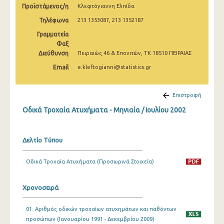
Προϊστάμενος/η
Κλεφτόγιαννη Ελπίδα
Φεβρουαρίου 2025
Τηλέφωνα
213 1353087, 213 1352187
Ιανουαρίου 2025
Γραμματεία
Δεκεμβρίου 2024
Φαξ
Διεύθυνση
Πειραιώς 46 & Επονιτών, ΤΚ 18510 ΠΕΙΡΑΙΑΣ
Νοεμβρίου 2024
Email
e.kleftogianni@statistics.gr
Οκτωβρίου 2024
Επιστροφή
Σεπτεμβρίου 2024
Οδικά Τροχαία Ατυχήματα - Μηνιαία / Ιουλίου 2002
Αυγούστου 2024
Ιουλίου 2024
Δελτίο Τύπου
Ιουνίου 2024
Οδικά Τροχαία Ατυχήματα (Προσωρινά Στοιχεία)
Μαΐου 2024
Απριλίου 2024
Χρονοσειρά
Μαρτίου 2024
01. Αριθμός οδικών τροχαίων ατυχημάτων και παθόντων
προσώπων (Ιανουαρίου 1991 - Δεκεμβρίου 2009)
Φεβρουαρίου 2024