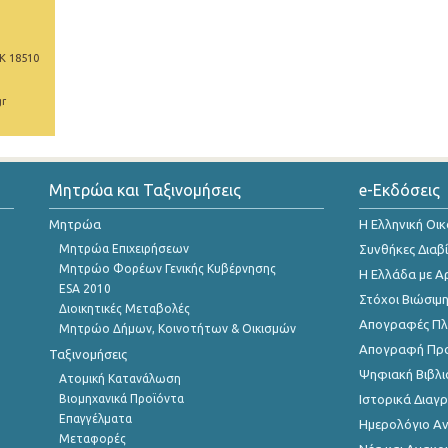
Κ 18510
gr
Μητρώα και Ταξινομήσεις
e-Εκδόσεις
Μητρώα
Η Ελληνική Οι
Μητρώα Επιχειρήσεων
Συνθήκες Διαβ
Μητρώο Φορέων Γενικής Κυβέρνησης
Η Ελλάδα με Α
ESA 2010
Στόχοι Βιώσιμ
Διοικητικές Μεταβολές
Απογραφές Πλη
Μητρώο Δήμων, Κοινοτήτων & Οικισμών
Απογραφή Πρ
Ταξινομήσεις
Ψηφιακή Βιβλι
Ατομική Κατανάλωση
Βιομηχανικά Προϊόντα
Ιστορικά Δια
Επαγγέλματα
Ημερολόγιο Α
Μεταφορές