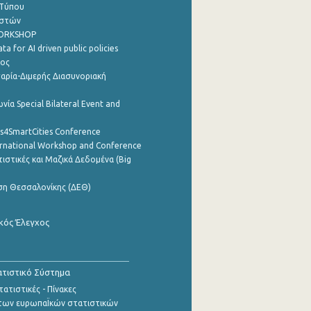
 Τύπου
ηστών
WORKSHOP
a for AI driven public policies
ρος
αρία-Διμερής Διασυνοριακή
νία Special Bilateral Event and
cs4SmartCities Conference
ernational Workshop and Conference
ιστικές και Μαζικά Δεδομένα (Big
ση Θεσσαλονίκης (ΔΕΘ)
κός Έλεγχος
τιστικό Σύστημα
ατιστικές - Πίνακες
των ευρωπαΪκών στατιστικών