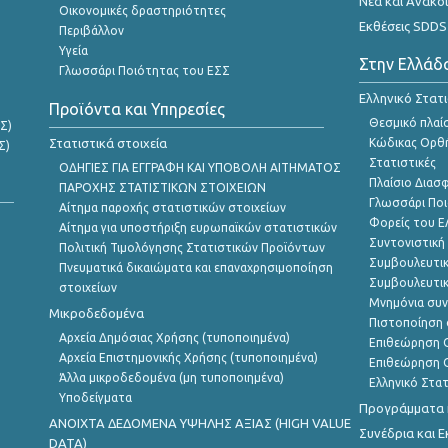
Νέα και Ανακο
Οικονομικές δραστηριότητες
Εκθέσεις SDDS
Περιβάλλον
Υγεία
Στην Ελλάδ
Γλωσσάρι Ποιότητας του ΕΣΣ
Ελληνικό Στατ
Προϊόντα και Υπηρεσίες
Θεσμικό πλαί
Σ)
Στατιστικά στοιχεία
Κώδικας Ορθή
Σ)
Στατιστικές
ΟΔΗΓΙΕΣ ΓΙΑ ΕΓΓΡΑΦΗ ΚΑΙ ΥΠΟΒΟΛΗ ΑΙΤΗΜΑΤΟΣ
Πλαίσιο Διασ
ΠΑΡΟΧΗΣ ΣΤΑΤΙΣΤΙΚΩΝ ΣΤΟΙΧΕΙΩΝ
Γλωσσάρι Ποι
Αίτημα παροχής στατιστικών στοιχείων
Φορείς του 
Αίτημα για υποστήριξη ευρωπαϊκών στατιστικών
Συντονιστική
Πολιτική Τιμολόγησης Στατιστικών Προϊόντων
Συμβουλευτικ
Πνευματικά δικαιώματα και επαναχρησιμοποίηση
Συμβουλευτικ
στοιχείων
Μνημόνια συν
Μικροδεδομένα
Πιστοποίηση 
Αρχεία Δημόσιας Χρήσης (τυποποιημένα)
Επιθεώρηση Ο
Αρχεία Επιστημονικής Χρήσης (τυποποιημένα)
Επιθεώρηση Ο
Άλλα μικροδεδομένα (μη τυποποιημένα)
Ελληνικό Στα
Υποδείγματα
Προγράμματα κ
ANOIXTA ΔΕΔΟΜΕΝΑ ΥΨΗΛΗΣ ΑΞΙΑΣ (HIGH VALUE
Συνέδρια και 
DATA)