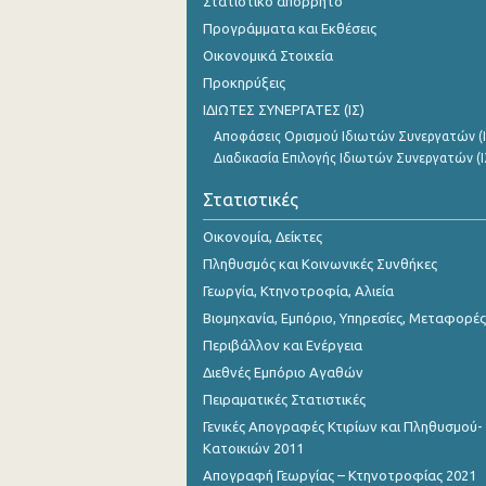
Στατιστικό απόρρητο
Οκτωβρίου 2023
Προγράμματα και Εκθέσεις
Σεπτεμβρίου 2023
Οικονομικά Στοιχεία
Προκηρύξεις
Αυγούστου 2023
ΙΔΙΩΤΕΣ ΣΥΝΕΡΓΑΤΕΣ (ΙΣ)
Ιουλίου 2023
Αποφάσεις Ορισμού Ιδιωτών Συνεργατών (Ι
Διαδικασία Επιλογής Ιδιωτών Συνεργατών (Ι
Ιουνίου 2023
Στατιστικές
Μαΐου 2023
Οικονομία, Δείκτες
Απριλίου 2023
Πληθυσμός και Κοινωνικές Συνθήκες
Μαρτίου 2023
Γεωργία, Κτηνοτροφία, Αλιεία
Βιομηχανία, Εμπόριο, Υπηρεσίες, Μεταφορές
Φεβρουαρίου 2023
Περιβάλλον και Ενέργεια
Ιανουαρίου 2023
Διεθνές Εμπόριο Αγαθών
Πειραματικές Στατιστικές
Δεκεμβρίου 2022
Γενικές Απογραφές Κτιρίων και Πληθυσμού-
Νοεμβρίου 2022
Κατοικιών 2011
Απογραφή Γεωργίας – Κτηνοτροφίας 2021
Οκτωβρίου 2022