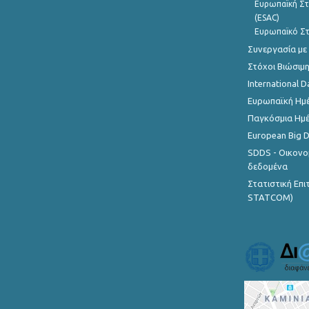
Ευρωπαϊκή Στ
(ESAC)
Ευρωπαϊκό Στ
Συνεργασία με
Στόχοι Βιώσιμ
International D
Ευρωπαϊκή Ημέ
Παγκόσμια Ημέ
European Big 
SDDS - Οικονο
δεδομένα
Στατιστική Επ
STATCOM)