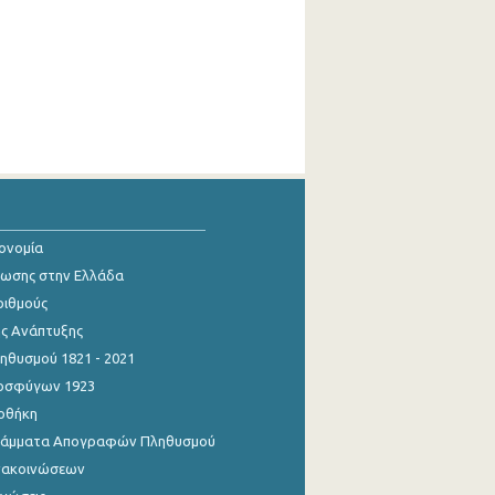
κονομία
ίωσης στην Ελλάδα
ριθμούς
ης Ανάπτυξης
θυσμού 1821 - 2021
οσφύγων 1923
οθήκη
γράμματα Απογραφών Πληθυσμού
νακοινώσεων