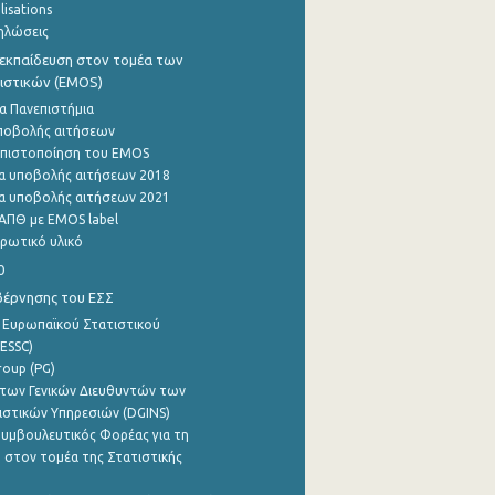
lisations
ηλώσεις
εκπαίδευση στον τομέα των
ιστικών (EMOS)
α Πανεπιστήμια
ποβολής αιτήσεων
η πιστοποίηση του EMOS
α υποβολής αιτήσεων 2018
α υποβολής αιτήσεων 2021
ΑΠΘ με EMOS label
ρωτικό υλικό
0
βέρνησης του ΕΣΣ
 Ευρωπαϊκού Στατιστικού
ESSC)
roup (PG)
των Γενικών Διευθυντών των
ιστικών Υπηρεσιών (DGINS)
υμβουλευτικός Φορέας για τη
 στον τομέα της Στατιστικής