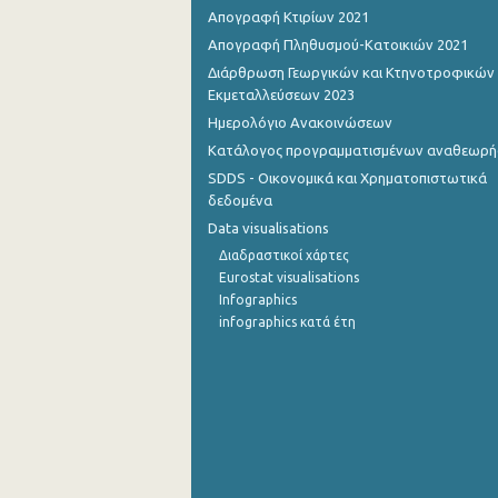
Απογραφή Κτιρίων 2021
Σεπτεμβρίου 2022
Απογραφή Πληθυσμού-Κατοικιών 2021
Διάρθρωση Γεωργικών και Κτηνοτροφικών
Αυγούστου 2022
Εκμεταλλεύσεων 2023
Ιουλίου 2022
Ημερολόγιο Ανακοινώσεων
Κατάλογος προγραμματισμένων αναθεωρ
Ιουνίου 2022
SDDS - Οικονομικά και Χρηματοπιστωτικά
Μαΐου 2022
δεδομένα
Data visualisations
Απριλίου 2022
Διαδραστικοί χάρτες
Μαρτίου 2022
Eurostat visualisations
Infographics
Φεβρουαρίου 2022
infographics κατά έτη
Ιανουαρίου 2022
Δεκεμβρίου 2021
Νοεμβρίου 2021
Οκτωβρίου 2021