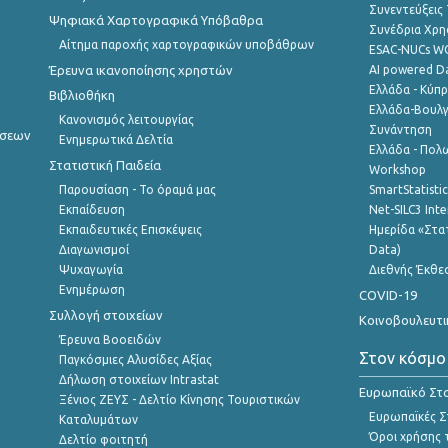
Συνεντεύξεις
Ψηφιακά Χαρτογραφικά Υπόβαθρα
Συνέδρια Χρ
Αίτημα παροχής χαρτογραφικών υποβάθρων
ESAC-NUCs 
Έρευνα ικανοποίησης χρηστών
AI powered Dat
Ελλάδα - Κύπ
Βιβλιοθήκη
Ελλάδα-Βουλγ
Κανονισμός λειτουργίας
Συνάντηση
ήσεων
Ενημερωτικά Δελτία
Ελλάδα - Πολω
Στατιστική Παιδεία
Workshop
Παρουσίαση - Το όραμά μας
SmartStatisti
Εκπαίδευση
Net-SILC3 Int
Εκπαιδευτικές Επισκέψεις
Ημερίδα «Στατ
Διαγωνισμοί
Data)
Ψυχαγωγία
Διεθνής Έκθε
Ενημέρωση
COVID-19
Συλλογή στοιχείων
Κοινοβουλευτι
Έρευνα Βοοειδών
Στον κόσμο
Παγκόσμιες Αλυσίδες Αξίας
Δήλωση στοιχείων Intrastat
Ευρωπαϊκό Στα
Ξένιος ΖΕΥΣ - Δελτίο Κίνησης Τουριστικών
Ευρωπαϊκές Στ
Καταλυμάτων
Όροι χρήσης 
Δελτίο φοιτητή