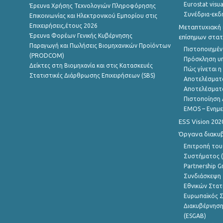
Eurostat visua
Έρευνα Χρήσης Τεχνολογιών Πληροφόρησης
Συνέδρια-εκδ
Επικοινωνίας και Ηλεκτρονικού Εμπορίου στις
Επιχειρήσεις,έτους 2026
Μεταπτυχιακή 
Έρευνα Φορέων Γενικής Κυβέρνησης
επίσημων στατ
Παραγωγή και Πωλήσεις Βιομηχανικών Προϊόντων
Πιστοποιημέν
(PRODCOM)
Πρόσκληση υ
Δείκτες στη Βιομηχανία και στις Κατασκευές
Πώς γίνεται 
Στατιστικές Διάρθρωσης Επιχειρήσεων (SBS)
Αποτελέσματ
Αποτελέσματ
Πιστοποίηση 
EMOS – Ενημε
ESS Vision 202
Όργανα διακυ
Επιτροπή του
Συστήματος (
Partnership G
Συνδιάσκεψη 
Εθνικών Στατ
Ευρωπαϊκός Σ
Διακυβέρνηση
(ESGAB)