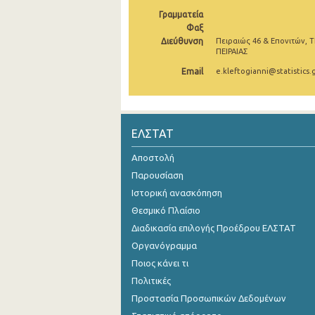
Γραμματεία
Οκτωβρίου 2024
Φαξ
Διεύθυνση
Πειραιώς 46 & Επονιτών, Τ
Σεπτεμβρίου 2024
ΠΕΙΡΑΙΑΣ
Αυγούστου 2024
Email
e.kleftogianni@statistics.
Ιουλίου 2024
Ιουνίου 2024
ΕΛΣΤΑΤ
Μαΐου 2024
Αποστολή
Απριλίου 2024
Παρουσίαση
Ιστορική ανασκόπηση
Μαρτίου 2024
Θεσμικό Πλαίσιο
Φεβρουαρίου 2024
Διαδικασία επιλογής Προέδρου ΕΛΣΤΑΤ
Οργανόγραμμα
Ιανουαρίου 2024
Ποιος κάνει τι
Δεκεμβρίου 2023
Πολιτικές
Προστασία Προσωπικών Δεδομένων
Νοεμβρίου 2023