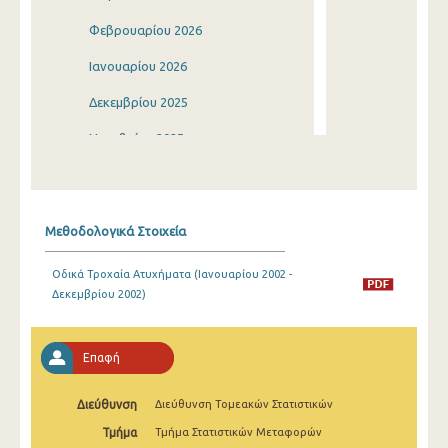
Φεβρουαρίου 2026
Ιανουαρίου 2026
Δεκεμβρίου 2025
Νοεμβρίου 2025
Οκτωβρίου 2025
Σεπτεμβρίου 2025
Μεθοδολογικά Στοιχεία
Αυγούστου 2025
Οδικά Τροχαία Ατυχήματα (Ιανουαρίου 2002 -
Ιουλίου 2025
Δεκεμβρίου 2002)
Ιουνίου 2025
Μαΐου 2025
Επαφή
Απριλίου 2025
Διεύθυνση
Διεύθυνση Τομεακών Στατιστικών
Μαρτίου 2025
Τμήμα
Τμήμα Στατιστικών Μεταφορών