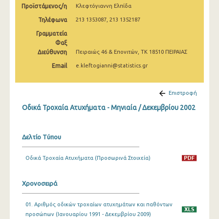
Προϊστάμενος/η
Κλεφτόγιαννη Ελπίδα
Φεβρουαρίου 2025
Τηλέφωνα
213 1353087, 213 1352187
Ιανουαρίου 2025
Γραμματεία
Δεκεμβρίου 2024
Φαξ
Διεύθυνση
Πειραιώς 46 & Επονιτών, ΤΚ 18510 ΠΕΙΡΑΙΑΣ
Νοεμβρίου 2024
Email
e.kleftogianni@statistics.gr
Οκτωβρίου 2024
Επιστροφή
Σεπτεμβρίου 2024
Οδικά Τροχαία Ατυχήματα - Μηνιαία / Δεκεμβρίου 2002
Αυγούστου 2024
Ιουλίου 2024
Δελτίο Τύπου
Ιουνίου 2024
Οδικά Τροχαία Ατυχήματα (Προσωρινά Στοιχεία)
Μαΐου 2024
Απριλίου 2024
Χρονοσειρά
Μαρτίου 2024
01. Αριθμός οδικών τροχαίων ατυχημάτων και παθόντων
προσώπων (Ιανουαρίου 1991 - Δεκεμβρίου 2009)
Φεβρουαρίου 2024