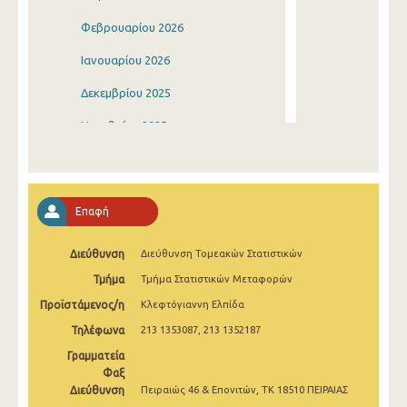
Φεβρουαρίου 2026
Ιανουαρίου 2026
Δεκεμβρίου 2025
Νοεμβρίου 2025
Οκτωβρίου 2025
Σεπτεμβρίου 2025
Επαφή
Αυγούστου 2025
Διεύθυνση
Διεύθυνση Τομεακών Στατιστικών
Ιουλίου 2025
Τμήμα
Τμήμα Στατιστικών Μεταφορών
Ιουνίου 2025
Προϊστάμενος/η
Κλεφτόγιαννη Ελπίδα
Μαΐου 2025
Τηλέφωνα
213 1353087, 213 1352187
Απριλίου 2025
Γραμματεία
Φαξ
Μαρτίου 2025
Διεύθυνση
Πειραιώς 46 & Επονιτών, ΤΚ 18510 ΠΕΙΡΑΙΑΣ