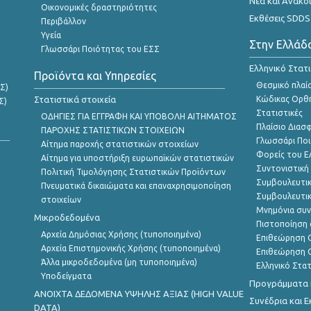
Νέα και Ανακο
Οικονομικές δραστηριότητες
Εκθέσεις SDDS
Περιβάλλον
Υγεία
Στην Ελλάδ
Γλωσσάρι Ποιότητας του ΕΣΣ
Ελληνικό Στατ
Προϊόντα και Υπηρεσίες
Θεσμικό πλαί
Σ)
Στατιστικά στοιχεία
Κώδικας Ορθή
Σ)
Στατιστικές
ΟΔΗΓΙΕΣ ΓΙΑ ΕΓΓΡΑΦΗ ΚΑΙ ΥΠΟΒΟΛΗ ΑΙΤΗΜΑΤΟΣ
Πλαίσιο Διασ
ΠΑΡΟΧΗΣ ΣΤΑΤΙΣΤΙΚΩΝ ΣΤΟΙΧΕΙΩΝ
Γλωσσάρι Ποι
Αίτημα παροχής στατιστικών στοιχείων
Φορείς του 
Αίτημα για υποστήριξη ευρωπαϊκών στατιστικών
Συντονιστική
Πολιτική Τιμολόγησης Στατιστικών Προϊόντων
Συμβουλευτικ
Πνευματικά δικαιώματα και επαναχρησιμοποίηση
Συμβουλευτικ
στοιχείων
Μνημόνια συν
Μικροδεδομένα
Πιστοποίηση 
Αρχεία Δημόσιας Χρήσης (τυποποιημένα)
Επιθεώρηση Ο
Αρχεία Επιστημονικής Χρήσης (τυποποιημένα)
Επιθεώρηση Ο
Άλλα μικροδεδομένα (μη τυποποιημένα)
Ελληνικό Στα
Υποδείγματα
Προγράμματα κ
ANOIXTA ΔΕΔΟΜΕΝΑ ΥΨΗΛΗΣ ΑΞΙΑΣ (HIGH VALUE
Συνέδρια και 
DATA)