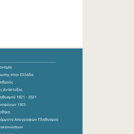
κονομία
ίωσης στην Ελλάδα
ριθμούς
ης Ανάπτυξης
θυσμού 1821 - 2021
οσφύγων 1923
οθήκη
γράμματα Απογραφών Πληθυσμού
νακοινώσεων