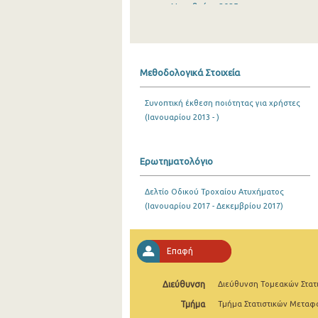
Νοεμβρίου 2025
Οκτωβρίου 2025
Σεπτεμβρίου 2025
Μεθοδολογικά Στοιχεία
Αυγούστου 2025
Συνοπτική έκθεση ποιότητας για χρήστες
Ιουλίου 2025
(Ιανουαρίου 2013 - )
Ιουνίου 2025
Μαΐου 2025
Ερωτηματολόγιο
Απριλίου 2025
Δελτίο Οδικού Τροχαίου Ατυχήματος
(Ιανουαρίου 2017 - Δεκεμβρίου 2017)
Μαρτίου 2025
Φεβρουαρίου 2025
Επαφή
Ιανουαρίου 2025
Διεύθυνση
Διεύθυνση Τομεακών Στατ
Δεκεμβρίου 2024
Τμήμα
Τμήμα Στατιστικών Μετα
Νοεμβρίου 2024