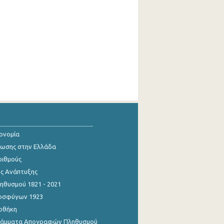
κονομία
ίωσης στην Ελλάδα
ριθμούς
ης Ανάπτυξης
θυσμού 1821 - 2021
οσφύγων 1923
οθήκη
γράμματα Απογραφών Πληθυσμού