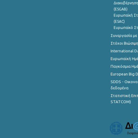
Διακυβέρνηση
(ESGAB)
Ευρωπαϊκή Στ
(ESAC)
Ευρωπαϊκό Στ
Συνεργασία με
Στόχοι Βιώσιμ
International D
Ευρωπαϊκή Ημέ
Παγκόσμια Ημέ
European Big 
SDDS - Οικονο
δεδομένα
Στατιστική Επ
STATCOM)