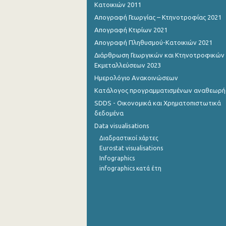
Κατοικιών 2011
Σεπτεμβρίου 2022
Απογραφή Γεωργίας – Κτηνοτροφίας 2021
Απογραφή Κτιρίων 2021
Αυγούστου 2022
Απογραφή Πληθυσμού-Κατοικιών 2021
Ιουλίου 2022
Διάρθρωση Γεωργικών και Κτηνοτροφικών
Εκμεταλλεύσεων 2023
Ιουνίου 2022
Ημερολόγιο Ανακοινώσεων
Μαΐου 2022
Κατάλογος προγραμματισμένων αναθεωρ
SDDS - Οικονομικά και Χρηματοπιστωτικά
Απριλίου 2022
δεδομένα
Data visualisations
Μαρτίου 2022
Διαδραστικοί χάρτες
Φεβρουαρίου 2022
Eurostat visualisations
Infographics
Ιανουαρίου 2022
infographics κατά έτη
Δεκεμβρίου 2021
Νοεμβρίου 2021
Οκτωβρίου 2021