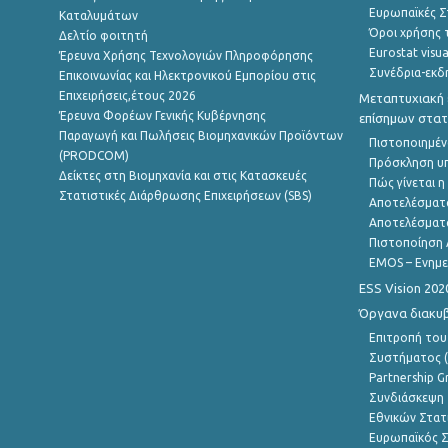
Ευρωπαϊκές Στ
Καταλυμάτων
Όροι χρήσης 
Δελτίο φοιτητή
Eurostat visua
Έρευνα Χρήσης Τεχνολογιών Πληροφόρησης
Συνέδρια-εκδ
Επικοινωνίας και Ηλεκτρονικού Εμπορίου στις
Επιχειρήσεις,έτους 2026
Μεταπτυχιακή 
Έρευνα Φορέων Γενικής Κυβέρνησης
επίσημων στατ
Παραγωγή και Πωλήσεις Βιομηχανικών Προϊόντων
Πιστοποιημέν
(PRODCOM)
Πρόσκληση υ
Δείκτες στη Βιομηχανία και στις Κατασκευές
Πώς γίνεται 
Στατιστικές Διάρθρωσης Επιχειρήσεων (SBS)
Αποτελέσματ
Αποτελέσματ
Πιστοποίηση 
EMOS – Ενημε
ESS Vision 202
Όργανα διακυ
Επιτροπή του
Συστήματος (
Partnership G
Συνδιάσκεψη 
Εθνικών Στατ
Ευρωπαϊκός Σ