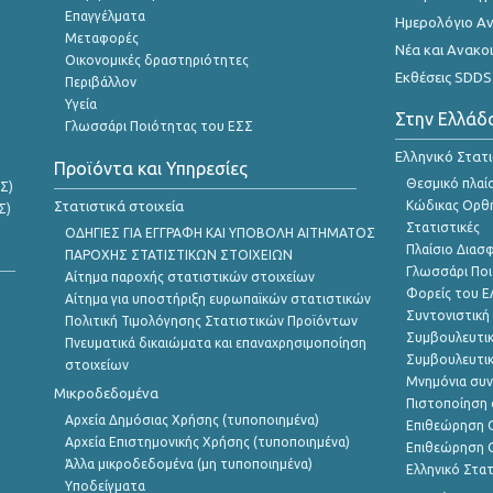
Επαγγέλματα
Ημερολόγιο Α
Μεταφορές
Νέα και Ανακο
Οικονομικές δραστηριότητες
Εκθέσεις SDDS
Περιβάλλον
Υγεία
Στην Ελλάδ
Γλωσσάρι Ποιότητας του ΕΣΣ
Ελληνικό Στατ
Προϊόντα και Υπηρεσίες
Θεσμικό πλαί
Σ)
Στατιστικά στοιχεία
Κώδικας Ορθή
Σ)
Στατιστικές
ΟΔΗΓΙΕΣ ΓΙΑ ΕΓΓΡΑΦΗ ΚΑΙ ΥΠΟΒΟΛΗ ΑΙΤΗΜΑΤΟΣ
Πλαίσιο Διασ
ΠΑΡΟΧΗΣ ΣΤΑΤΙΣΤΙΚΩΝ ΣΤΟΙΧΕΙΩΝ
Γλωσσάρι Ποι
Αίτημα παροχής στατιστικών στοιχείων
Φορείς του 
Αίτημα για υποστήριξη ευρωπαϊκών στατιστικών
Συντονιστική
Πολιτική Τιμολόγησης Στατιστικών Προϊόντων
Συμβουλευτικ
Πνευματικά δικαιώματα και επαναχρησιμοποίηση
Συμβουλευτικ
στοιχείων
Μνημόνια συν
Μικροδεδομένα
Πιστοποίηση 
Αρχεία Δημόσιας Χρήσης (τυποποιημένα)
Επιθεώρηση Ο
Αρχεία Επιστημονικής Χρήσης (τυποποιημένα)
Επιθεώρηση Ο
Άλλα μικροδεδομένα (μη τυποποιημένα)
Ελληνικό Στα
Υποδείγματα