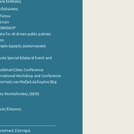
αι Εκθέσεις
Εκδηλώσεις
 Τύπου
ηστών
WORKSHOP
a for AI driven public policies
ρος
αρία-Διμερής Διασυνοριακή
νία Special Bilateral Event and
cs4SmartCities Conference
ernational Workshop and Conference
ιστικές και Μαζικά Δεδομένα (Big
ση Θεσσαλονίκης (ΔΕΘ)
κός Έλεγχος
τιστικό Σύστημα