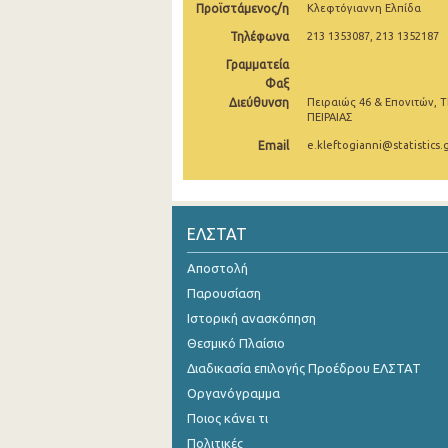
Προϊστάμενος/η
Κλεφτόγιαννη Ελπίδα
Οκτωβρίου 2024
Τηλέφωνα
213 1353087, 213 1352187
Γραμματεία
Σεπτεμβρίου 2024
Φαξ
Αυγούστου 2024
Διεύθυνση
Πειραιώς 46 & Επονιτών, Τ
ΠΕΙΡΑΙΑΣ
Ιουλίου 2024
Email
e.kleftogianni@statistics.
Ιουνίου 2024
Μαΐου 2024
ΕΛΣΤΑΤ
Απριλίου 2024
Αποστολή
Μαρτίου 2024
Παρουσίαση
Φεβρουαρίου 2024
Ιστορική ανασκόπηση
Θεσμικό Πλαίσιο
Ιανουαρίου 2024
Διαδικασία επιλογής Προέδρου ΕΛΣΤΑΤ
Δεκεμβρίου 2023
Οργανόγραμμα
Ποιος κάνει τι
Νοεμβρίου 2023
Πολιτικές