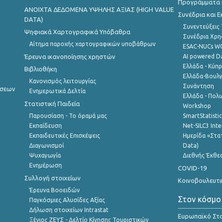
Προγράμματα κ
ANOIXTA ΔΕΔΟΜΕΝΑ ΥΨΗΛΗΣ ΑΞΙΑΣ (HIGH VALUE
Συνέδρια και 
DATA)
Συνεντεύξεις
Ψηφιακά Χαρτογραφικά Υπόβαθρα
Συνέδρια Χρ
Αίτημα παροχής χαρτογραφικών υποβάθρων
ESAC-NUCs 
Έρευνα ικανοποίησης χρηστών
AI powered Dat
Ελλάδα - Κύπ
Βιβλιοθήκη
Ελλάδα-Βουλγ
Κανονισμός λειτουργίας
Συνάντηση
ήσεων
Ενημερωτικά Δελτία
Ελλάδα - Πολω
Στατιστική Παιδεία
Workshop
Παρουσίαση - Το όραμά μας
SmartStatisti
Εκπαίδευση
Net-SILC3 Int
Εκπαιδευτικές Επισκέψεις
Ημερίδα «Στατ
Διαγωνισμοί
Data)
Ψυχαγωγία
Διεθνής Έκθε
Ενημέρωση
COVID-19
Συλλογή στοιχείων
Κοινοβουλευτι
Έρευνα Βοοειδών
Στον κόσμο
Παγκόσμιες Αλυσίδες Αξίας
Δήλωση στοιχείων Intrastat
Ευρωπαϊκό Στα
Ξένιος ΖΕΥΣ - Δελτίο Κίνησης Τουριστικών