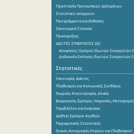
Οκτωβρίου 2023
Προστασία Προσωπικών Δεδομένων
Στατιστικό απόρρητο
Σεπτεμβρίου 2023
Προγράμματα και Εκθέσεις
Αυγούστου 2023
Οικονομικά Στοιχεία
Προκηρύξεις
Ιουλίου 2023
ΙΔΙΩΤΕΣ ΣΥΝΕΡΓΑΤΕΣ (ΙΣ)
Ιουνίου 2023
Αποφάσεις Ορισμού Ιδιωτών Συνεργατών (Ι
Διαδικασία Επιλογής Ιδιωτών Συνεργατών (Ι
Μαΐου 2023
Στατιστικές
Απριλίου 2023
Οικονομία, Δείκτες
Μαρτίου 2023
Πληθυσμός και Κοινωνικές Συνθήκες
Φεβρουαρίου 2023
Γεωργία, Κτηνοτροφία, Αλιεία
Βιομηχανία, Εμπόριο, Υπηρεσίες, Μεταφορές
Ιανουαρίου 2023
Περιβάλλον και Ενέργεια
Δεκεμβρίου 2022
Διεθνές Εμπόριο Αγαθών
Νοεμβρίου 2022
Πειραματικές Στατιστικές
Γενικές Απογραφές Κτιρίων και Πληθυσμού-
Οκτωβρίου 2022