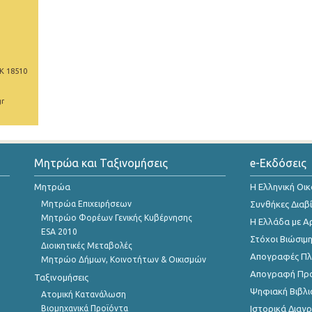
Κ 18510
gr
Μητρώα και Ταξινομήσεις
e-Εκδόσεις
Μητρώα
Η Ελληνική Οι
Μητρώα Επιχειρήσεων
Συνθήκες Διαβ
Μητρώο Φορέων Γενικής Κυβέρνησης
Η Ελλάδα με Α
ESA 2010
Στόχοι Βιώσιμ
Διοικητικές Μεταβολές
Απογραφές Πλη
Μητρώο Δήμων, Κοινοτήτων & Οικισμών
Απογραφή Πρ
Ταξινομήσεις
Ψηφιακή Βιβλι
Ατομική Κατανάλωση
Βιομηχανικά Προϊόντα
Ιστορικά Δια