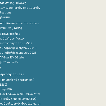
ατιστικές - Πίνακες
των ευρωπαΪκών στατιστικών
lisations
ηλώσεις
εκπαίδευση στον τομέα των
ιστικών (EMOS)
α Πανεπιστήμια
ποβολής αιτήσεων
η πιστοποίηση του EMOS
α υποβολής αιτήσεων 2018
α υποβολής αιτήσεων 2021
ΑΠΘ με EMOS label
ρωτικό υλικό
0
βέρνησης του ΕΣΣ
 Ευρωπαϊκού Στατιστικού
ESSC)
roup (PG)
των Γενικών Διευθυντών των
ιστικών Υπηρεσιών (DGINS)
υμβουλευτικός Φορέας για τη