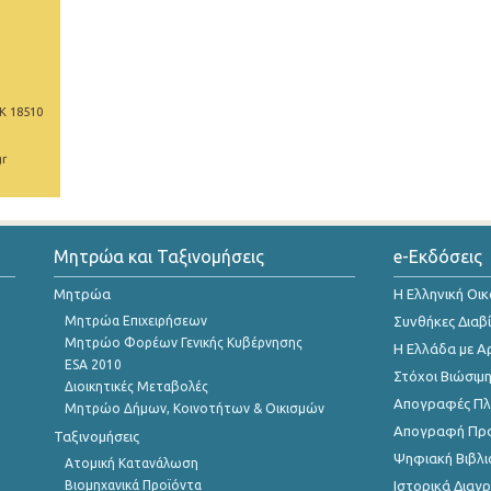
Κ 18510
gr
Μητρώα και Ταξινομήσεις
e-Εκδόσεις
Μητρώα
Η Ελληνική Οι
Μητρώα Επιχειρήσεων
Συνθήκες Διαβ
Μητρώο Φορέων Γενικής Κυβέρνησης
Η Ελλάδα με Α
ESA 2010
Στόχοι Βιώσιμ
Διοικητικές Μεταβολές
Απογραφές Πλη
Μητρώο Δήμων, Κοινοτήτων & Οικισμών
Απογραφή Πρ
Ταξινομήσεις
Ψηφιακή Βιβλι
Ατομική Κατανάλωση
Βιομηχανικά Προϊόντα
Ιστορικά Δια