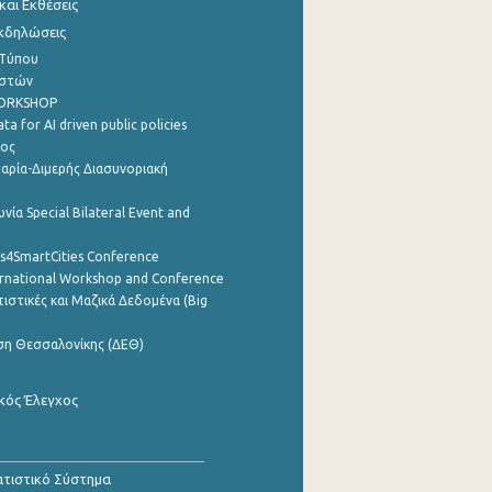
αι Εκθέσεις
Εκδηλώσεις
 Τύπου
ηστών
WORKSHOP
a for AI driven public policies
ρος
αρία-Διμερής Διασυνοριακή
νία Special Bilateral Event and
cs4SmartCities Conference
ernational Workshop and Conference
ιστικές και Μαζικά Δεδομένα (Big
ση Θεσσαλονίκης (ΔΕΘ)
κός Έλεγχος
τιστικό Σύστημα