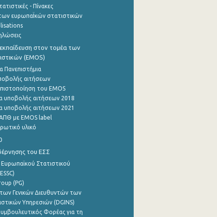
ατιστικές - Πίνακες
των ευρωπαΪκών στατιστικών
lisations
ηλώσεις
εκπαίδευση στον τομέα των
ιστικών (EMOS)
α Πανεπιστήμια
ποβολής αιτήσεων
η πιστοποίηση του EMOS
α υποβολής αιτήσεων 2018
α υποβολής αιτήσεων 2021
ΑΠΘ με EMOS label
ρωτικό υλικό
0
βέρνησης του ΕΣΣ
 Ευρωπαϊκού Στατιστικού
ESSC)
roup (PG)
των Γενικών Διευθυντών των
ιστικών Υπηρεσιών (DGINS)
υμβουλευτικός Φορέας για τη