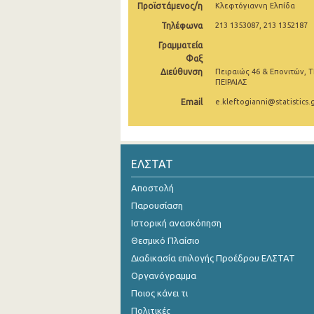
Προϊστάμενος/η
Κλεφτόγιαννη Ελπίδα
Οκτωβρίου 2024
Τηλέφωνα
213 1353087, 213 1352187
Γραμματεία
Σεπτεμβρίου 2024
Φαξ
Αυγούστου 2024
Διεύθυνση
Πειραιώς 46 & Επονιτών, Τ
ΠΕΙΡΑΙΑΣ
Ιουλίου 2024
Email
e.kleftogianni@statistics.
Ιουνίου 2024
Μαΐου 2024
ΕΛΣΤΑΤ
Απριλίου 2024
Αποστολή
Μαρτίου 2024
Παρουσίαση
Φεβρουαρίου 2024
Ιστορική ανασκόπηση
Θεσμικό Πλαίσιο
Ιανουαρίου 2024
Διαδικασία επιλογής Προέδρου ΕΛΣΤΑΤ
Δεκεμβρίου 2023
Οργανόγραμμα
Ποιος κάνει τι
Νοεμβρίου 2023
Πολιτικές