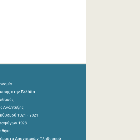
κονομία
ίωσης στην Ελλάδα
ριθμούς
ης Ανάπτυξης
θυσμού 1821 - 2021
οσφύγων 1923
οθήκη
γράμματα Απογραφών Πληθυσμού