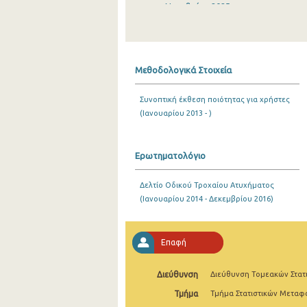
Νοεμβρίου 2025
Οκτωβρίου 2025
Σεπτεμβρίου 2025
Μεθοδολογικά Στοιχεία
Αυγούστου 2025
Συνοπτική έκθεση ποιότητας για χρήστες
Ιουλίου 2025
(Ιανουαρίου 2013 - )
Ιουνίου 2025
Μαΐου 2025
Ερωτηματολόγιο
Απριλίου 2025
Δελτίο Οδικού Τροχαίου Ατυχήματος
(Ιανουαρίου 2014 - Δεκεμβρίου 2016)
Μαρτίου 2025
Φεβρουαρίου 2025
Επαφή
Ιανουαρίου 2025
Διεύθυνση
Διεύθυνση Τομεακών Στατ
Δεκεμβρίου 2024
Τμήμα
Τμήμα Στατιστικών Μετα
Νοεμβρίου 2024