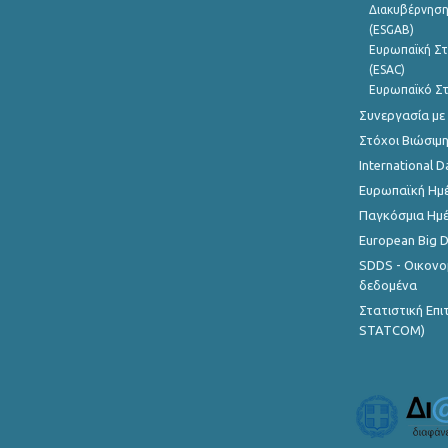
Διακυβέρνηση
(ESGAB)
Ευρωπαϊκή Στ
(ESAC)
Ευρωπαϊκό Στ
Συνεργασία με
Στόχοι Βιώσιμ
International D
Ευρωπαϊκή Ημέ
Παγκόσμια Ημέ
European Big 
SDDS - Οικονο
δεδομένα
Στατιστική Επ
STATCOM)