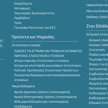
Επαγγέλματα
Ημερολόγιο Α
Μεταφορές
Νέα και Ανακο
Οικονομικές δραστηριότητες
Εκθέσεις SDDS
Περιβάλλον
Υγεία
Στην Ελλάδ
Γλωσσάρι Ποιότητας του ΕΣΣ
Ελληνικό Στατ
Προϊόντα και Υπηρεσίες
Θεσμικό πλαί
Σ)
Στατιστικά στοιχεία
Κώδικας Ορθή
Σ)
Στατιστικές
ΟΔΗΓΙΕΣ ΓΙΑ ΕΓΓΡΑΦΗ ΚΑΙ ΥΠΟΒΟΛΗ ΑΙΤΗΜΑΤΟΣ
Πλαίσιο Διασ
ΠΑΡΟΧΗΣ ΣΤΑΤΙΣΤΙΚΩΝ ΣΤΟΙΧΕΙΩΝ
Γλωσσάρι Ποι
Αίτημα παροχής στατιστικών στοιχείων
Φορείς του 
Αίτημα για υποστήριξη ευρωπαϊκών στατιστικών
Συντονιστική
Πολιτική Τιμολόγησης Στατιστικών Προϊόντων
Συμβουλευτικ
Πνευματικά δικαιώματα και επαναχρησιμοποίηση
Συμβουλευτικ
στοιχείων
Μνημόνια συν
Μικροδεδομένα
Πιστοποίηση 
Αρχεία Δημόσιας Χρήσης (τυποποιημένα)
Επιθεώρηση Ο
Αρχεία Επιστημονικής Χρήσης (τυποποιημένα)
Επιθεώρηση Ο
Άλλα μικροδεδομένα (μη τυποποιημένα)
Ελληνικό Στα
Υποδείγματα