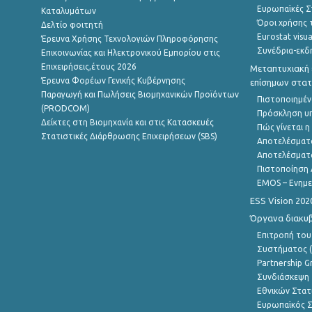
Ευρωπαϊκές Στ
Καταλυμάτων
Όροι χρήσης 
Δελτίο φοιτητή
Eurostat visua
Έρευνα Χρήσης Τεχνολογιών Πληροφόρησης
Συνέδρια-εκδ
Επικοινωνίας και Ηλεκτρονικού Εμπορίου στις
Επιχειρήσεις,έτους 2026
Μεταπτυχιακή 
Έρευνα Φορέων Γενικής Κυβέρνησης
επίσημων στατ
Παραγωγή και Πωλήσεις Βιομηχανικών Προϊόντων
Πιστοποιημέν
(PRODCOM)
Πρόσκληση υ
Δείκτες στη Βιομηχανία και στις Κατασκευές
Πώς γίνεται 
Στατιστικές Διάρθρωσης Επιχειρήσεων (SBS)
Αποτελέσματ
Αποτελέσματ
Πιστοποίηση 
EMOS – Ενημε
ESS Vision 202
Όργανα διακυ
Επιτροπή του
Συστήματος (
Partnership G
Συνδιάσκεψη 
Εθνικών Στατ
Ευρωπαϊκός Σ