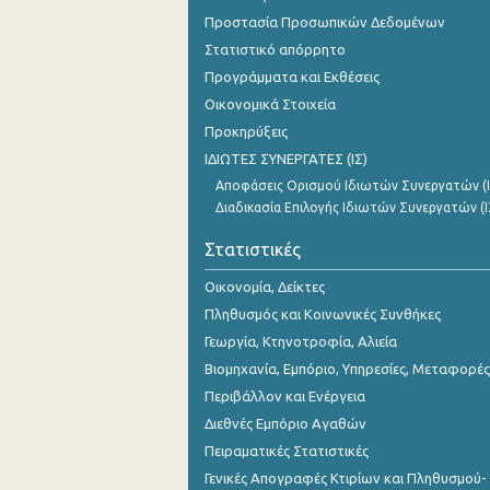
Οκτωβρίου 2023
Προστασία Προσωπικών Δεδομένων
Στατιστικό απόρρητο
Σεπτεμβρίου 2023
Προγράμματα και Εκθέσεις
Αυγούστου 2023
Οικονομικά Στοιχεία
Προκηρύξεις
Ιουλίου 2023
ΙΔΙΩΤΕΣ ΣΥΝΕΡΓΑΤΕΣ (ΙΣ)
Ιουνίου 2023
Αποφάσεις Ορισμού Ιδιωτών Συνεργατών (Ι
Διαδικασία Επιλογής Ιδιωτών Συνεργατών (Ι
Μαΐου 2023
Στατιστικές
Απριλίου 2023
Οικονομία, Δείκτες
Μαρτίου 2023
Πληθυσμός και Κοινωνικές Συνθήκες
Φεβρουαρίου 2023
Γεωργία, Κτηνοτροφία, Αλιεία
Βιομηχανία, Εμπόριο, Υπηρεσίες, Μεταφορές
Ιανουαρίου 2023
Περιβάλλον και Ενέργεια
Δεκεμβρίου 2022
Διεθνές Εμπόριο Αγαθών
Νοεμβρίου 2022
Πειραματικές Στατιστικές
Γενικές Απογραφές Κτιρίων και Πληθυσμού-
Οκτωβρίου 2022