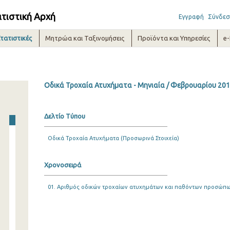
ατιστική Αρχή
Εγγραφή
Σύνδεσ
τατιστικές
Μητρώα και Ταξινομήσεις
Προϊόντα και Υπηρεσίες
e
Οδικά Τροχαία Ατυχήματα - Μηνιαία / Φεβρουαρίου 20
Δελτίο Τύπου
Οδικά Τροχαία Ατυχήματα (Προσωρινά Στοιχεία)
Χρονοσειρά
01. Αριθμός οδικών τροχαίων ατυχημάτων και παθόντων προσώπων