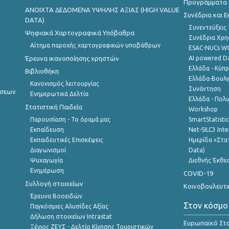
Προγράμματα κ
ANOIXTA ΔΕΔΟΜΕΝΑ ΥΨΗΛΗΣ ΑΞΙΑΣ (HIGH VALUE
Συνέδρια και 
DATA)
Συνεντεύξεις
Ψηφιακά Χαρτογραφικά Υπόβαθρα
Συνέδρια Χρ
Αίτημα παροχής χαρτογραφικών υποβάθρων
ESAC-NUCs 
Έρευνα ικανοποίησης χρηστών
AI powered Dat
Ελλάδα - Κύπ
Βιβλιοθήκη
Ελλάδα-Βουλγ
Κανονισμός λειτουργίας
Συνάντηση
ήσεων
Ενημερωτικά Δελτία
Ελλάδα - Πολω
Στατιστική Παιδεία
Workshop
Παρουσίαση - Το όραμά μας
SmartStatisti
Εκπαίδευση
Net-SILC3 Int
Εκπαιδευτικές Επισκέψεις
Ημερίδα «Στατ
Διαγωνισμοί
Data)
Ψυχαγωγία
Διεθνής Έκθε
Ενημέρωση
COVID-19
Συλλογή στοιχείων
Κοινοβουλευτι
Έρευνα Βοοειδών
Στον κόσμο
Παγκόσμιες Αλυσίδες Αξίας
Δήλωση στοιχείων Intrastat
Ευρωπαϊκό Στα
Ξένιος ΖΕΥΣ - Δελτίο Κίνησης Τουριστικών