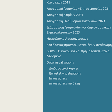
Κατοικιών 2011
Σεπτεμβρίου 2022
Απογραφή Γεωργίας – Κτηνοτροφίας 2021
Απογραφή Κτιρίων 2021
Αυγούστου 2022
Απογραφή Πληθυσμού-Κατοικιών 2021
Ιουλίου 2022
Διάρθρωση Γεωργικών και Κτηνοτροφικών
Εκμεταλλεύσεων 2023
Ιουνίου 2022
Ημερολόγιο Ανακοινώσεων
Μαΐου 2022
Κατάλογος προγραμματισμένων αναθεωρ
SDDS - Οικονομικά και Χρηματοπιστωτικά
Απριλίου 2022
δεδομένα
Data visualisations
Μαρτίου 2022
Διαδραστικοί χάρτες
Φεβρουαρίου 2022
Eurostat visualisations
Infographics
Ιανουαρίου 2022
infographics κατά έτη
Δεκεμβρίου 2021
Νοεμβρίου 2021
Οκτωβρίου 2021