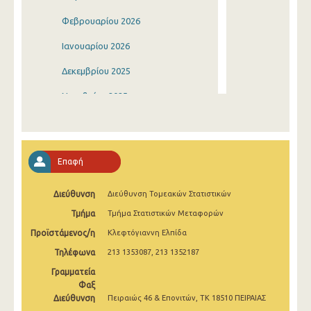
Φεβρουαρίου 2026
Ιανουαρίου 2026
Δεκεμβρίου 2025
Νοεμβρίου 2025
Οκτωβρίου 2025
Σεπτεμβρίου 2025
Επαφή
Αυγούστου 2025
Διεύθυνση
Διεύθυνση Τομεακών Στατιστικών
Ιουλίου 2025
Τμήμα
Τμήμα Στατιστικών Μεταφορών
Ιουνίου 2025
Προϊστάμενος/η
Κλεφτόγιαννη Ελπίδα
Μαΐου 2025
Τηλέφωνα
213 1353087, 213 1352187
Απριλίου 2025
Γραμματεία
Φαξ
Μαρτίου 2025
Διεύθυνση
Πειραιώς 46 & Επονιτών, ΤΚ 18510 ΠΕΙΡΑΙΑΣ