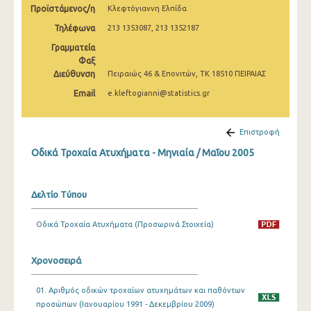
Προϊστάμενος/η
Κλεφτόγιαννη Ελπίδα
Φεβρουαρίου 2025
Τηλέφωνα
213 1353087, 213 1352187
Ιανουαρίου 2025
Γραμματεία
Δεκεμβρίου 2024
Φαξ
Διεύθυνση
Πειραιώς 46 & Επονιτών, ΤΚ 18510 ΠΕΙΡΑΙΑΣ
Νοεμβρίου 2024
Email
e.kleftogianni@statistics.gr
Οκτωβρίου 2024
Επιστροφή
Σεπτεμβρίου 2024
Οδικά Τροχαία Ατυχήματα - Μηνιαία / Μαΐου 2005
Αυγούστου 2024
Ιουλίου 2024
Δελτίο Τύπου
Ιουνίου 2024
Οδικά Τροχαία Ατυχήματα (Προσωρινά Στοιχεία)
Μαΐου 2024
Απριλίου 2024
Χρονοσειρά
Μαρτίου 2024
01. Αριθμός οδικών τροχαίων ατυχημάτων και παθόντων
προσώπων (Ιανουαρίου 1991 - Δεκεμβρίου 2009)
Φεβρουαρίου 2024