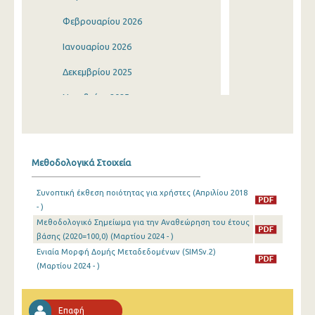
Φεβρουαρίου 2026
Ιανουαρίου 2026
Δεκεμβρίου 2025
Νοεμβρίου 2025
Οκτωβρίου 2025
Σεπτεμβρίου 2025
Μεθοδολογικά Στοιχεία
Αυγούστου 2025
Συνοπτική έκθεση ποιότητας για χρήστες (Απριλίου 2018
Ιουλίου 2025
- )
Μεθοδολογικό Σημείωμα για την Αναθεώρηση του έτους
Ιουνίου 2025
βάσης (2020=100,0) (Μαρτίου 2024 - )
Μαΐου 2025
Ενιαία Μορφή Δομής Μεταδεδομένων (SIMSv.2)
(Μαρτίου 2024 - )
Απριλίου 2025
Μαρτίου 2025
Επαφή