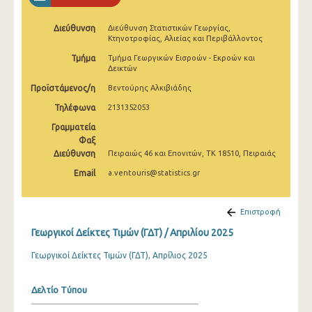
Φεβρουαρίου 2025
Διεύθυνση
Διεύθυνση Στατιστικών Γεωργίας,
Ιανουαρίου 2025
Κτηνοτροφίας, Αλιείας και Περιβάλλοντος
Τμήμα
Τμήμα Γεωργικών Εισροών - Εκροών και
Δεκεμβρίου 2024
Δεικτών
Νοεμβρίου 2024
Προϊστάμενος/η
Βεντούρης Αλκιβιάδης
Τηλέφωνα
2131352053
Οκτωβρίου 2024
Γραμματεία
Σεπτεμβρίου 2024
Φαξ
Διεύθυνση
Πειραιώς 46 και Επονιτών, ΤΚ 18510, Πειραιάς
Αυγούστου 2024
Email
a.ventouris@statistics.gr
Ιουλίου 2024
Ιουνίου 2024
Επιστροφή
Γεωργικοί Δείκτες Τιμών (ΓΔΤ) / Απριλίου 2025
Μαΐου 2024
Γεωργικοί Δείκτες Τιμών (ΓΔΤ), Απρίλιος 2025
Απριλίου 2024
Μαρτίου 2024
Δελτίο Τύπου
Φεβρουαρίου 2024