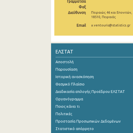
Γραμματεία
Φαξ
Οκτωβρίου 2024
Διεύθυνση
Πειραιώς 46 και Επονιτών,
18510, Πειραιάς
Σεπτεμβρίου 2024
Email
a.ventouris@statistics.gr
Αυγούστου 2024
Ιουλίου 2024
ΕΛΣΤΑΤ
Ιουνίου 2024
Αποστολή
Μαΐου 2024
Παρουσίαση
Απριλίου 2024
Ιστορική ανασκόπηση
Μαρτίου 2024
Θεσμικό Πλαίσιο
Διαδικασία επιλογής Προέδρου ΕΛΣΤΑΤ
Φεβρουαρίου 2024
Οργανόγραμμα
Ιανουαρίου 2024
Ποιος κάνει τι
Πολιτικές
Δεκεμβρίου 2023
Προστασία Προσωπικών Δεδομένων
Νοεμβρίου 2023
Στατιστικό απόρρητο