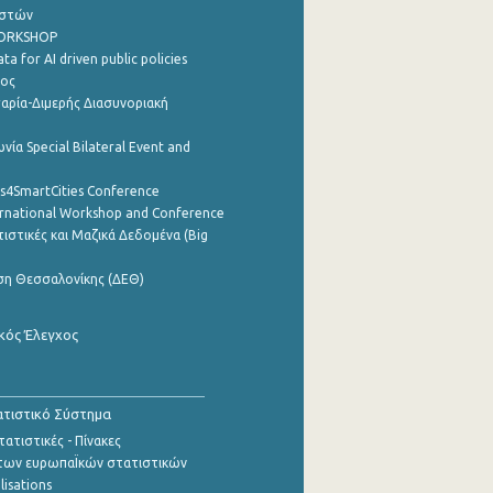
ηστών
WORKSHOP
a for AI driven public policies
ρος
αρία-Διμερής Διασυνοριακή
νία Special Bilateral Event and
cs4SmartCities Conference
ernational Workshop and Conference
ιστικές και Μαζικά Δεδομένα (Big
ση Θεσσαλονίκης (ΔΕΘ)
κός Έλεγχος
τιστικό Σύστημα
ατιστικές - Πίνακες
των ευρωπαΪκών στατιστικών
lisations