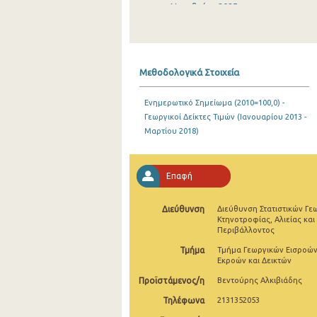
Νοεμβρίου 2025
Οκτωβρίου 2025
Σεπτεμβρίου 2025
Μεθοδολογικά Στοιχεία
Αυγούστου 2025
Ενημερωτικό Σημείωμα (2010=100,0) -
Ιουλίου 2025
Γεωργικοί Δείκτες Τιμών (Ιανουαρίου 2013 -
Μαρτίου 2018)
Ιουνίου 2025
Μαΐου 2025
Επαφή
Απριλίου 2025
Διεύθυνση
Διεύθυνση Στατιστικών Γε
Μαρτίου 2025
Κτηνοτροφίας, Αλιείας και
Περιβάλλοντος
Φεβρουαρίου 2025
Τμήμα
Τμήμα Γεωργικών Εισροών
Ιανουαρίου 2025
Εκροών και Δεικτών
Προϊστάμενος/η
Βεντούρης Αλκιβιάδης
Δεκεμβρίου 2024
Τηλέφωνα
2131352053
Νοεμβρίου 2024