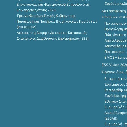
Συνέδρια-εκδ
Επικοινωνίας και Ηλεκτρονικού Εμπορίου στις
Επιχειρήσεις,έτους 2026
Μεταπτυχιακή 
Έρευνα Φορέων Γενικής Κυβέρνησης
επίσημων στατ
Παραγωγή και Πωλήσεις Βιομηχανικών Προϊόντων
Πιστοποιημέν
(PRODCOM)
Πρόσκληση υ
Δείκτες στη Βιομηχανία και στις Κατασκευές
Πώς γίνεται 
Στατιστικές Διάρθρωσης Επιχειρήσεων (SBS)
Αποτελέσματ
Αποτελέσματ
Πιστοποίηση 
EMOS – Ενημε
ESS Vision 202
Όργανα διακυ
Επιτροπή του
Συστήματος (
Partnership G
Συνδιάσκεψη 
Εθνικών Στατ
Ευρωπαϊκός Σ
Διακυβέρνηση
(ESGAB)
Ευρωπαϊκή Στ