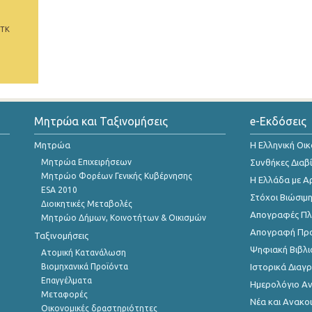
 ΤΚ
Μητρώα και Ταξινομήσεις
e-Εκδόσεις
Μητρώα
Η Ελληνική Οι
Μητρώα Επιχειρήσεων
Συνθήκες Διαβ
Μητρώο Φορέων Γενικής Κυβέρνησης
Η Ελλάδα με Α
ESA 2010
Στόχοι Βιώσιμ
Διοικητικές Μεταβολές
Απογραφές Πλη
Μητρώο Δήμων, Κοινοτήτων & Οικισμών
Απογραφή Πρ
Ταξινομήσεις
Ψηφιακή Βιβλι
Ατομική Κατανάλωση
Βιομηχανικά Προϊόντα
Ιστορικά Δια
Επαγγέλματα
Ημερολόγιο Α
Μεταφορές
Νέα και Ανακο
Οικονομικές δραστηριότητες