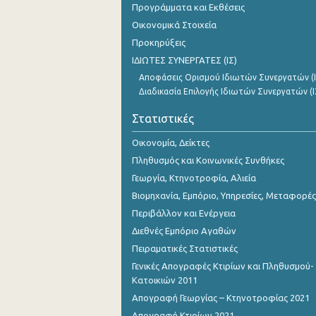
Προγράμματα και Εκθέσεις
Οκτωβρίου 2023
Οικονομικά Στοιχεία
Σεπτεμβρίου 2023
Προκηρύξεις
ΙΔΙΩΤΕΣ ΣΥΝΕΡΓΑΤΕΣ (ΙΣ)
Αυγούστου 2023
Αποφάσεις Ορισμού Ιδιωτών Συνεργατών (Ι
Ιουλίου 2023
Διαδικασία Επιλογής Ιδιωτών Συνεργατών (Ι
Ιουνίου 2023
Στατιστικές
Μαΐου 2023
Οικονομία, Δείκτες
Πληθυσμός και Κοινωνικές Συνθήκες
Απριλίου 2023
Γεωργία, Κτηνοτροφία, Αλιεία
Μαρτίου 2023
Βιομηχανία, Εμπόριο, Υπηρεσίες, Μεταφορές
Φεβρουαρίου 2023
Περιβάλλον και Ενέργεια
Διεθνές Εμπόριο Αγαθών
Ιανουαρίου 2023
Πειραματικές Στατιστικές
Δεκεμβρίου 2022
Γενικές Απογραφές Κτιρίων και Πληθυσμού-
Κατοικιών 2011
Νοεμβρίου 2022
Απογραφή Γεωργίας – Κτηνοτροφίας 2021
Οκτωβρίου 2022
Απογραφή Κτιρίων 2021