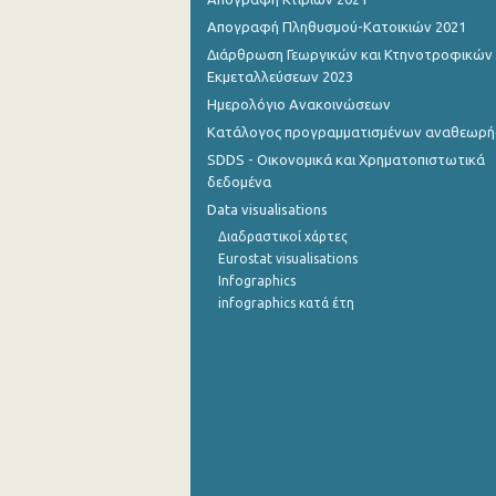
Απογραφή Πληθυσμού-Κατοικιών 2021
Σεπτεμβρίου 2022
Διάρθρωση Γεωργικών και Κτηνοτροφικών
Εκμεταλλεύσεων 2023
Αυγούστου 2022
Ημερολόγιο Ανακοινώσεων
Ιουλίου 2022
Κατάλογος προγραμματισμένων αναθεωρ
Ιουνίου 2022
SDDS - Οικονομικά και Χρηματοπιστωτικά
δεδομένα
Μαΐου 2022
Data visualisations
Απριλίου 2022
Διαδραστικοί χάρτες
Eurostat visualisations
Μαρτίου 2022
Infographics
infographics κατά έτη
Φεβρουαρίου 2022
Ιανουαρίου 2022
Δεκεμβρίου 2021
Νοεμβρίου 2021
Οκτωβρίου 2021