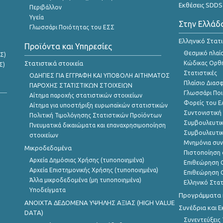
Εκθέσεις SDDS
Περιβάλλον
Υγεία
Στην Ελλάδ
Γλωσσάρι Ποιότητας του ΕΣΣ
Ελληνικό Στατ
Προϊόντα και Υπηρεσίες
Θεσμικό πλαί
Σ)
Στατιστικά στοιχεία
Κώδικας Ορθή
Σ)
Στατιστικές
ΟΔΗΓΙΕΣ ΓΙΑ ΕΓΓΡΑΦΗ ΚΑΙ ΥΠΟΒΟΛΗ ΑΙΤΗΜΑΤΟΣ
Πλαίσιο Διασ
ΠΑΡΟΧΗΣ ΣΤΑΤΙΣΤΙΚΩΝ ΣΤΟΙΧΕΙΩΝ
Γλωσσάρι Ποι
Αίτημα παροχής στατιστικών στοιχείων
Φορείς του 
Αίτημα για υποστήριξη ευρωπαϊκών στατιστικών
Συντονιστική
Πολιτική Τιμολόγησης Στατιστικών Προϊόντων
Συμβουλευτικ
Πνευματικά δικαιώματα και επαναχρησιμοποίηση
Συμβουλευτικ
στοιχείων
Μνημόνια συν
Μικροδεδομένα
Πιστοποίηση 
Αρχεία Δημόσιας Χρήσης (τυποποιημένα)
Επιθεώρηση Ο
Αρχεία Επιστημονικής Χρήσης (τυποποιημένα)
Επιθεώρηση Ο
Άλλα μικροδεδομένα (μη τυποποιημένα)
Ελληνικό Στα
Υποδείγματα
Προγράμματα κ
ANOIXTA ΔΕΔΟΜΕΝΑ ΥΨΗΛΗΣ ΑΞΙΑΣ (HIGH VALUE
Συνέδρια και 
DATA)
Συνεντεύξεις