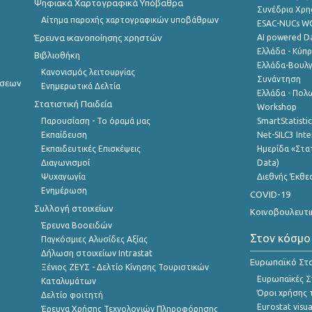
Ψηφιακά Χαρτογραφικά Υπόβαθρα
Συνέδρια Χρ
Αίτημα παροχής χαρτογραφικών υποβάθρων
ESAC-NUCs 
Έρευνα ικανοποίησης χρηστών
AI powered Dat
Ελλάδα - Κύπ
Βιβλιοθήκη
Ελλάδα-Βουλγ
Κανονισμός λειτουργίας
Συνάντηση
ήσεων
Ενημερωτικά Δελτία
Ελλάδα - Πολω
Στατιστική Παιδεία
Workshop
Παρουσίαση - Το όραμά μας
SmartStatisti
Εκπαίδευση
Net-SILC3 Int
Εκπαιδευτικές Επισκέψεις
Ημερίδα «Στατ
Διαγωνισμοί
Data)
Ψυχαγωγία
Διεθνής Έκθε
Ενημέρωση
COVID-19
Συλλογή στοιχείων
Κοινοβουλευτι
Έρευνα Βοοειδών
Στον κόσμο
Παγκόσμιες Αλυσίδες Αξίας
Δήλωση στοιχείων Intrastat
Ευρωπαϊκό Στα
Ξένιος ΖΕΥΣ - Δελτίο Κίνησης Τουριστικών
Ευρωπαϊκές Στ
Καταλυμάτων
Όροι χρήσης 
Δελτίο φοιτητή
Eurostat visua
Έρευνα Χρήσης Τεχνολογιών Πληροφόρησης