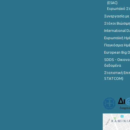
(ESAC)
Ευρωπαϊκό Στ
Συνεργασία με
Στόχοι Βιώσιμ
International D
Ευρωπαϊκή Ημέ
Παγκόσμια Ημέ
European Big 
SDDS - Οικονο
δεδομένα
Στατιστική Επ
STATCOM)