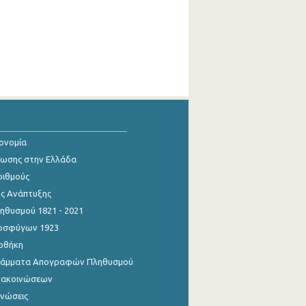
κονομία
ίωσης στην Ελλάδα
ριθμούς
ης Ανάπτυξης
θυσμού 1821 - 2021
οσφύγων 1923
οθήκη
γράμματα Απογραφών Πληθυσμού
νακοινώσεων
ινώσεις