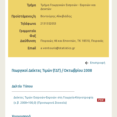
Φεβρουαρίου 2025
Τμήμα
Τμήμα Γεωργικών Εισροών - Εκροών και
Δεικτών
Ιανουαρίου 2025
Προϊστάμενος/η
Βεντούρης Αλκιβιάδης
Δεκεμβρίου 2024
Τηλέφωνα
2131352053
Γραμματεία
Νοεμβρίου 2024
Φαξ
Διεύθυνση
Πειραιώς 46 και Επονιτών, ΤΚ 18510, Πειραιάς
Οκτωβρίου 2024
Email
a.ventouris@statistics.gr
Σεπτεμβρίου 2024
Αυγούστου 2024
Επιστροφή
Ιουλίου 2024
Γεωργικοί Δείκτες Τιμών (ΓΔΤ) / Οκτωβρίου 2008
Ιουνίου 2024
Δελτίο Τύπου
Μαΐου 2024
Δείκτες Τιμών Εισροών-Εκροών στη Γεωργία-Κτηνοτροφία
Απριλίου 2024
(ε.β. 2000=100,0) (Προσωρινά Στοιχεία)
Μαρτίου 2024
Χρονοσειρά
Φεβρουαρίου 2024