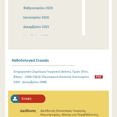
Φεβρουαρίου 2026
Ιανουαρίου 2026
Δεκεμβρίου 2025
Νοεμβρίου 2025
Οκτωβρίου 2025
Σεπτεμβρίου 2025
Μεθοδολογικά Στοιχεία
Αυγούστου 2025
Ενημερωτικό Σημείωμα Γεωργικοί Δείκτες Τιμών (Έτος
Ιουλίου 2025
βάσης : 2000=100,0) (Προσωρινά Στοιχεία) (Ιανουαρίου
2005 - Δεκεμβρίου 2008)
Ιουνίου 2025
Μαΐου 2025
Επαφή
Απριλίου 2025
Διεύθυνση
Διεύθυνση Στατιστικών Γεωργίας,
Μαρτίου 2025
Κτηνοτροφίας, Αλιείας και Περιβάλλοντος