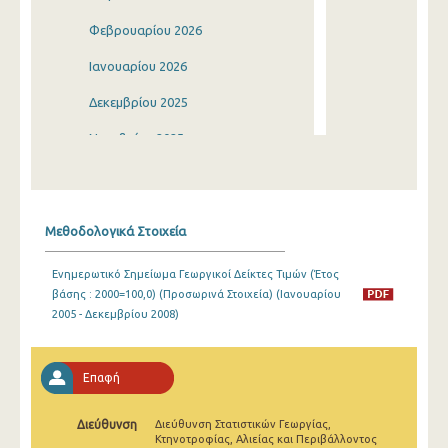
Φεβρουαρίου 2026
Ιανουαρίου 2026
Δεκεμβρίου 2025
Νοεμβρίου 2025
Οκτωβρίου 2025
Σεπτεμβρίου 2025
Μεθοδολογικά Στοιχεία
Αυγούστου 2025
Ενημερωτικό Σημείωμα Γεωργικοί Δείκτες Τιμών (Έτος
Ιουλίου 2025
βάσης : 2000=100,0) (Προσωρινά Στοιχεία) (Ιανουαρίου
2005 - Δεκεμβρίου 2008)
Ιουνίου 2025
Μαΐου 2025
Επαφή
Απριλίου 2025
Διεύθυνση
Διεύθυνση Στατιστικών Γεωργίας,
Μαρτίου 2025
Κτηνοτροφίας, Αλιείας και Περιβάλλοντος