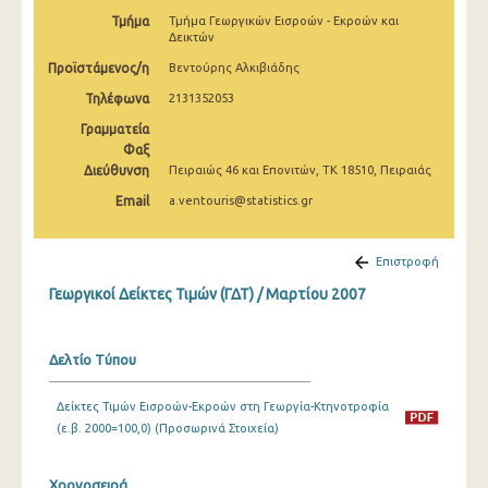
Φεβρουαρίου 2025
Τμήμα
Τμήμα Γεωργικών Εισροών - Εκροών και
Δεικτών
Ιανουαρίου 2025
Προϊστάμενος/η
Βεντούρης Αλκιβιάδης
Δεκεμβρίου 2024
Τηλέφωνα
2131352053
Γραμματεία
Νοεμβρίου 2024
Φαξ
Διεύθυνση
Πειραιώς 46 και Επονιτών, ΤΚ 18510, Πειραιάς
Οκτωβρίου 2024
Email
a.ventouris@statistics.gr
Σεπτεμβρίου 2024
Αυγούστου 2024
Επιστροφή
Ιουλίου 2024
Γεωργικοί Δείκτες Τιμών (ΓΔΤ) / Μαρτίου 2007
Ιουνίου 2024
Δελτίο Τύπου
Μαΐου 2024
Δείκτες Τιμών Εισροών-Εκροών στη Γεωργία-Κτηνοτροφία
Απριλίου 2024
(ε.β. 2000=100,0) (Προσωρινά Στοιχεία)
Μαρτίου 2024
Χρονοσειρά
Φεβρουαρίου 2024