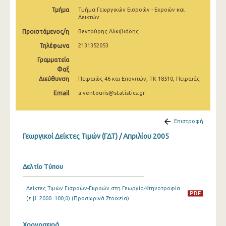
Φεβρουαρίου 2025
Τμήμα
Τμήμα Γεωργικών Εισροών - Εκροών και
Δεικτών
Ιανουαρίου 2025
Προϊστάμενος/η
Βεντούρης Αλκιβιάδης
Δεκεμβρίου 2024
Τηλέφωνα
2131352053
Γραμματεία
Νοεμβρίου 2024
Φαξ
Διεύθυνση
Πειραιώς 46 και Επονιτών, ΤΚ 18510, Πειραιάς
Οκτωβρίου 2024
Email
a.ventouris@statistics.gr
Σεπτεμβρίου 2024
Αυγούστου 2024
Επιστροφή
Ιουλίου 2024
Γεωργικοί Δείκτες Τιμών (ΓΔΤ) / Απριλίου 2005
Ιουνίου 2024
Δελτίο Τύπου
Μαΐου 2024
Δείκτες Τιμών Εισροών-Εκροών στη Γεωργία-Κτηνοτροφία
Απριλίου 2024
(ε.β. 2000=100,0) (Προσωρινά Στοιχεία)
Μαρτίου 2024
Χρονοσειρά
Φεβρουαρίου 2024