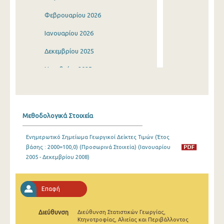
Φεβρουαρίου 2026
Ιανουαρίου 2026
Δεκεμβρίου 2025
Νοεμβρίου 2025
Οκτωβρίου 2025
Σεπτεμβρίου 2025
Μεθοδολογικά Στοιχεία
Αυγούστου 2025
Ενημερωτικό Σημείωμα Γεωργικοί Δείκτες Τιμών (Έτος
Ιουλίου 2025
βάσης : 2000=100,0) (Προσωρινά Στοιχεία) (Ιανουαρίου
2005 - Δεκεμβρίου 2008)
Ιουνίου 2025
Μαΐου 2025
Επαφή
Απριλίου 2025
Διεύθυνση
Διεύθυνση Στατιστικών Γεωργίας,
Μαρτίου 2025
Κτηνοτροφίας, Αλιείας και Περιβάλλοντος