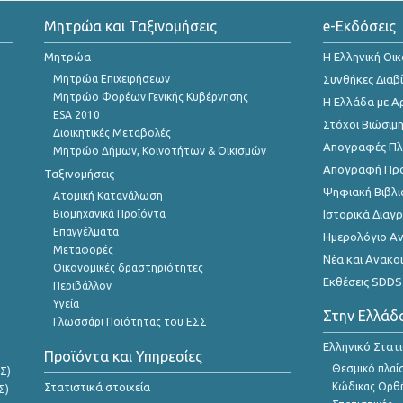
Μητρώα και Ταξινομήσεις
e-Εκδόσεις
Μητρώα
Η Ελληνική Οι
Μητρώα Επιχειρήσεων
Συνθήκες Διαβ
Μητρώο Φορέων Γενικής Κυβέρνησης
Η Ελλάδα με Α
ESA 2010
Στόχοι Βιώσιμ
Διοικητικές Μεταβολές
Απογραφές Πλη
Μητρώο Δήμων, Κοινοτήτων & Οικισμών
Απογραφή Πρ
Ταξινομήσεις
Ψηφιακή Βιβλι
Ατομική Κατανάλωση
Βιομηχανικά Προϊόντα
Ιστορικά Δια
Επαγγέλματα
Ημερολόγιο Α
Μεταφορές
Νέα και Ανακο
Οικονομικές δραστηριότητες
Εκθέσεις SDDS
Περιβάλλον
Υγεία
Στην Ελλάδ
Γλωσσάρι Ποιότητας του ΕΣΣ
Ελληνικό Στατ
Προϊόντα και Υπηρεσίες
Θεσμικό πλαί
Σ)
Στατιστικά στοιχεία
Κώδικας Ορθή
Σ)