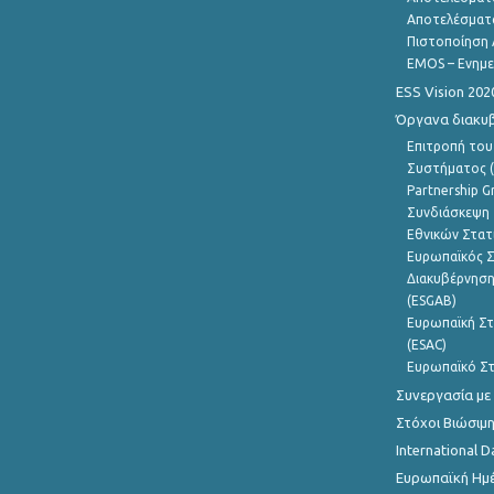
Αποτελέσματ
Πιστοποίηση 
EMOS – Ενημε
ESS Vision 202
Όργανα διακυ
Επιτροπή του
Συστήματος (
Partnership G
Συνδιάσκεψη 
Εθνικών Στατ
Ευρωπαϊκός Σ
Διακυβέρνηση
(ESGAB)
Ευρωπαϊκή Στ
(ESAC)
Ευρωπαϊκό Στ
Συνεργασία με
Στόχοι Βιώσιμ
International D
Ευρωπαϊκή Ημέ