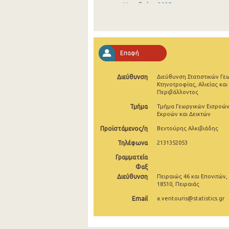
Νοεμβρίου 2025
Οκτωβρίου 2025
Σεπτεμβρίου 2025
Επαφή
Αυγούστου 2025
Διεύθυνση
Διεύθυνση Στατιστικών Γε
Ιουλίου 2025
Κτηνοτροφίας, Αλιείας και
Περιβάλλοντος
Ιουνίου 2025
Τμήμα
Τμήμα Γεωργικών Εισροών
Εκροών και Δεικτών
Μαΐου 2025
Προϊστάμενος/η
Βεντούρης Αλκιβιάδης
Απριλίου 2025
Τηλέφωνα
2131352053
Μαρτίου 2025
Γραμματεία
Φαξ
Φεβρουαρίου 2025
Διεύθυνση
Πειραιώς 46 και Επονιτών,
18510, Πειραιάς
Ιανουαρίου 2025
Email
a.ventouris@statistics.gr
Δεκεμβρίου 2024
Νοεμβρίου 2024