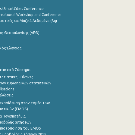
cs4SmartCities Conference
ernational Workshop and Conference
ιστικές και Μαζικά Δεδομένα (Big
ση Θεσσαλονίκης (ΔΕΘ)
κός Έλεγχος
τιστικό Σύστημα
ατιστικές - Πίνακες
των ευρωπαΪκών στατιστικών
lisations
ηλώσεις
εκπαίδευση στον τομέα των
ιστικών (EMOS)
α Πανεπιστήμια
ποβολής αιτήσεων
η πιστοποίηση του EMOS
α υποβολής αιτήσεων 2018