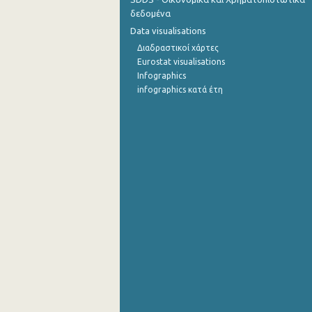
δεδομένα
Σεπτεμβρίου 2022
Data visualisations
Διαδραστικοί χάρτες
Αυγούστου 2022
Eurostat visualisations
Ιουλίου 2022
Infographics
infographics κατά έτη
Ιουνίου 2022
Μαΐου 2022
Απριλίου 2022
Μαρτίου 2022
Φεβρουαρίου 2022
Ιανουαρίου 2022
Δεκεμβρίου 2021
Νοεμβρίου 2021
Οκτωβρίου 2021