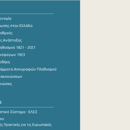
κονομία
ίωσης στην Ελλάδα
ριθμούς
ης Ανάπτυξης
θυσμού 1821 - 2021
οσφύγων 1923
οθήκη
γράμματα Απογραφών Πληθυσμού
νακοινώσεων
ινώσεις
α
ιστικό Σύστημα - ΕΛΣΣ
σιο
ς Πρακτικής για τις Ευρωπαϊκές