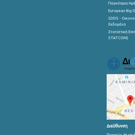
Παγκόσμια Ημέ
European Big 
SDDS - Οικονο
δεδομένα
Στατιστική Επ
STATCOM)
Διεύθυνση
Πειραιώς 46 και 