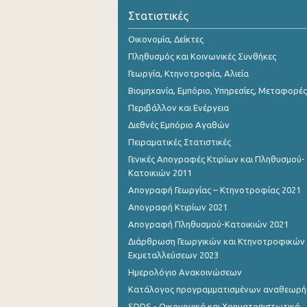
Οκτωβρίου 2023
Στατιστικές
Σεπτεμβρίου 2023
Οικονομία, Δείκτες
Πληθυσμός και Κοινωνικές Συνθήκες
Αυγούστου 2023
Γεωργία, Κτηνοτροφία, Αλιεία
Ιουλίου 2023
Βιομηχανία, Εμπόριο, Υπηρεσίες, Μεταφορές
Περιβάλλον και Ενέργεια
Ιουνίου 2023
Διεθνές Εμπόριο Αγαθών
Μαΐου 2023
Πειραματικές Στατιστικές
Απριλίου 2023
Γενικές Απογραφές Κτιρίων και Πληθυσμού-
Κατοικιών 2011
Μαρτίου 2023
Απογραφή Γεωργίας – Κτηνοτροφίας 2021
Φεβρουαρίου 2023
Απογραφή Κτιρίων 2021
Απογραφή Πληθυσμού-Κατοικιών 2021
Ιανουαρίου 2023
Διάρθρωση Γεωργικών και Κτηνοτροφικών
Εκμεταλλεύσεων 2023
Δεκεμβρίου 2022
Ημερολόγιο Ανακοινώσεων
Νοεμβρίου 2022
Κατάλογος προγραμματισμένων αναθεωρ
Οκτωβρίου 2022
SDDS - Οικονομικά και Χρηματοπιστωτικά