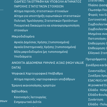
Στατιστικές
ΟΔΗΓΙΕΣ ΓΙΑ ΕΓΓΡΑΦΗ ΚΑΙ ΥΠΟΒΟΛΗ ΑΙΤΗΜΑΤΟΣ
Πλαίσιο Διασ
ΠΑΡΟΧΗΣ ΣΤΑΤΙΣΤΙΚΩΝ ΣΤΟΙΧΕΙΩΝ
Γλωσσάρι Ποι
Αίτημα παροχής στατιστικών στοιχείων
Φορείς του 
Αίτημα για υποστήριξη ευρωπαϊκών στατιστικών
Συντονιστική
Πολιτική Τιμολόγησης Στατιστικών Προϊόντων
Συμβουλευτικ
Πνευματικά δικαιώματα και επαναχρησιμοποίηση
Συμβουλευτικ
στοιχείων
Μνημόνια συν
Μικροδεδομένα
Πιστοποίηση 
Αρχεία Δημόσιας Χρήσης (τυποποιημένα)
Επιθεώρηση Ο
Αρχεία Επιστημονικής Χρήσης (τυποποιημένα)
Επιθεώρηση Ο
Άλλα μικροδεδομένα (μη τυποποιημένα)
Ελληνικό Στα
Υποδείγματα
Προγράμματα κ
ANOIXTA ΔΕΔΟΜΕΝΑ ΥΨΗΛΗΣ ΑΞΙΑΣ (HIGH VALUE
Συνέδρια και 
DATA)
Συνεντεύξεις
Ψηφιακά Χαρτογραφικά Υπόβαθρα
Συνέδρια Χρ
Αίτημα παροχής χαρτογραφικών υποβάθρων
ESAC-NUCs 
Έρευνα ικανοποίησης χρηστών
AI powered Dat
Ελλάδα - Κύπ
Βιβλιοθήκη
Ελλάδα-Βουλγ
Κανονισμός λειτουργίας
Συνάντηση
ήσεων
Ενημερωτικά Δελτία
Ελλάδα - Πολω