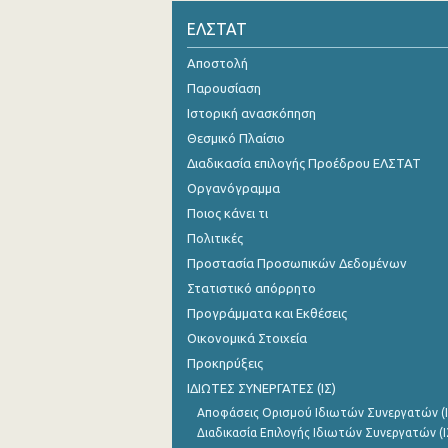
ΕΛΣΤΑΤ
Οκτωβρίου 2024
Αποστολή
Σεπτεμβρίου 2024
Παρουσίαση
Αυγούστου 2024
Ιστορική ανασκόπηση
Ιουλίου 2024
Θεσμικό Πλαίσιο
Διαδικασία επιλογής Προέδρου ΕΛΣΤΑΤ
Ιουνίου 2024
Οργανόγραμμα
Μαΐου 2024
Ποιος κάνει τι
Πολιτικές
Απριλίου 2024
Προστασία Προσωπικών Δεδομένων
Μαρτίου 2024
Στατιστικό απόρρητο
Προγράμματα και Εκθέσεις
Φεβρουαρίου 2024
Οικονομικά Στοιχεία
Ιανουαρίου 2024
Προκηρύξεις
ΙΔΙΩΤΕΣ ΣΥΝΕΡΓΑΤΕΣ (ΙΣ)
Δεκεμβρίου 2023
Αποφάσεις Ορισμού Ιδιωτών Συνεργατών (Ι
Νοεμβρίου 2023
Διαδικασία Επιλογής Ιδιωτών Συνεργατών (Ι