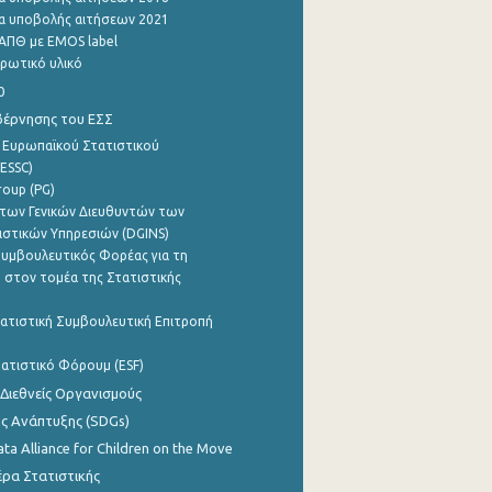
α υποβολής αιτήσεων 2021
ΑΠΘ με EMOS label
ρωτικό υλικό
0
βέρνησης του ΕΣΣ
 Ευρωπαϊκού Στατιστικού
ESSC)
roup (PG)
των Γενικών Διευθυντών των
ιστικών Υπηρεσιών (DGINS)
υμβουλευτικός Φορέας για τη
 στον τομέα της Στατιστικής
ατιστική Συμβουλευτική Επιτροπή
ατιστικό Φόρουμ (ESF)
 Διεθνείς Οργανισμούς
ης Ανάπτυξης (SDGs)
ata Alliance for Children on the Move
ρα Στατιστικής