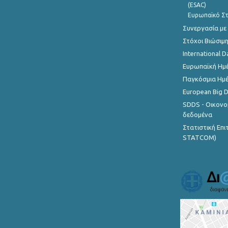
(ESAC)
Ευρωπαϊκό Στ
Συνεργασία με
Στόχοι Βιώσιμ
International D
Ευρωπαϊκή Ημέ
Παγκόσμια Ημέ
European Big 
SDDS - Οικονο
δεδομένα
Στατιστική Επ
STATCOM)