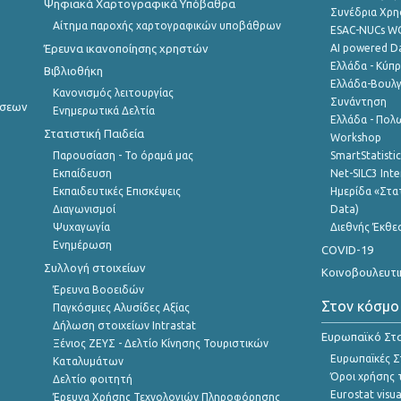
Ψηφιακά Χαρτογραφικά Υπόβαθρα
Συνέδρια Χρ
Αίτημα παροχής χαρτογραφικών υποβάθρων
ESAC-NUCs 
Έρευνα ικανοποίησης χρηστών
AI powered Dat
Ελλάδα - Κύπ
Βιβλιοθήκη
Ελλάδα-Βουλγ
Κανονισμός λειτουργίας
Συνάντηση
ήσεων
Ενημερωτικά Δελτία
Ελλάδα - Πολω
Στατιστική Παιδεία
Workshop
Παρουσίαση - Το όραμά μας
SmartStatisti
Εκπαίδευση
Net-SILC3 Int
Εκπαιδευτικές Επισκέψεις
Ημερίδα «Στατ
Διαγωνισμοί
Data)
Ψυχαγωγία
Διεθνής Έκθε
Ενημέρωση
COVID-19
Συλλογή στοιχείων
Κοινοβουλευτι
Έρευνα Βοοειδών
Στον κόσμο
Παγκόσμιες Αλυσίδες Αξίας
Δήλωση στοιχείων Intrastat
Ευρωπαϊκό Στα
Ξένιος ΖΕΥΣ - Δελτίο Κίνησης Τουριστικών
Ευρωπαϊκές Στ
Καταλυμάτων
Όροι χρήσης 
Δελτίο φοιτητή
Eurostat visua
Έρευνα Χρήσης Τεχνολογιών Πληροφόρησης