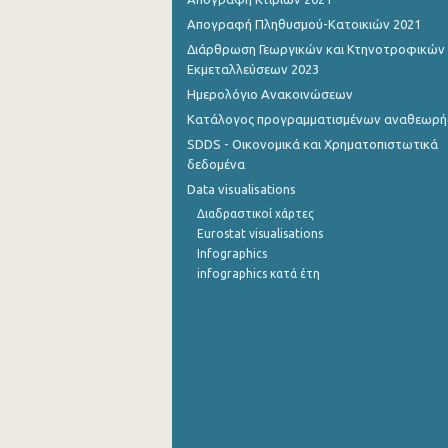
Απογραφή Πληθυσμού-Κατοικιών 2021
Σεπτεμβρίου 2022
Διάρθρωση Γεωργικών και Κτηνοτροφικών
Εκμεταλλεύσεων 2023
Αυγούστου 2022
Ημερολόγιο Ανακοινώσεων
Ιουλίου 2022
Κατάλογος προγραμματισμένων αναθεωρ
Ιουνίου 2022
SDDS - Οικονομικά και Χρηματοπιστωτικά
δεδομένα
Μαΐου 2022
Data visualisations
Απριλίου 2022
Διαδραστικοί χάρτες
Eurostat visualisations
Μαρτίου 2022
Infographics
infographics κατά έτη
Φεβρουαρίου 2022
Ιανουαρίου 2022
Δεκεμβρίου 2021
Νοεμβρίου 2021
Οκτωβρίου 2021