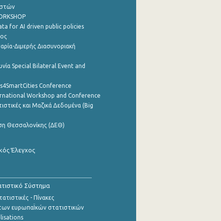
ηστών
WORKSHOP
a for AI driven public policies
ρος
αρία-Διμερής Διασυνοριακή
νία Special Bilateral Event and
cs4SmartCities Conference
ernational Workshop and Conference
ιστικές και Μαζικά Δεδομένα (Big
ση Θεσσαλονίκης (ΔΕΘ)
κός Έλεγχος
τιστικό Σύστημα
ατιστικές - Πίνακες
των ευρωπαΪκών στατιστικών
lisations