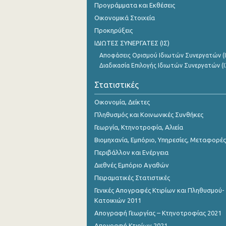
Προγράμματα και Εκθέσεις
Οκτωβρίου 2023
Οικονομικά Στοιχεία
Σεπτεμβρίου 2023
Προκηρύξεις
ΙΔΙΩΤΕΣ ΣΥΝΕΡΓΑΤΕΣ (ΙΣ)
Αυγούστου 2023
Αποφάσεις Ορισμού Ιδιωτών Συνεργατών (Ι
Ιουλίου 2023
Διαδικασία Επιλογής Ιδιωτών Συνεργατών (Ι
Ιουνίου 2023
Στατιστικές
Μαΐου 2023
Οικονομία, Δείκτες
Πληθυσμός και Κοινωνικές Συνθήκες
Απριλίου 2023
Γεωργία, Κτηνοτροφία, Αλιεία
Μαρτίου 2023
Βιομηχανία, Εμπόριο, Υπηρεσίες, Μεταφορές
Φεβρουαρίου 2023
Περιβάλλον και Ενέργεια
Διεθνές Εμπόριο Αγαθών
Ιανουαρίου 2023
Πειραματικές Στατιστικές
Δεκεμβρίου 2022
Γενικές Απογραφές Κτιρίων και Πληθυσμού-
Κατοικιών 2011
Νοεμβρίου 2022
Απογραφή Γεωργίας – Κτηνοτροφίας 2021
Οκτωβρίου 2022
Απογραφή Κτιρίων 2021