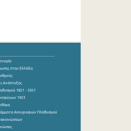
κονομία
ίωσης στην Ελλάδα
ριθμούς
ης Ανάπτυξης
θυσμού 1821 - 2021
οσφύγων 1923
οθήκη
γράμματα Απογραφών Πληθυσμού
νακοινώσεων
ινώσεις