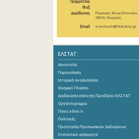
Γραμματεία
Φαξ
Οκτωβρίου 2024
Διεύθυνση
Πειραιώς 46 και Επονιτών,
18510, Πειραιάς
Σεπτεμβρίου 2024
Email
a.ventouris@statistics.gr
Αυγούστου 2024
Ιουλίου 2024
ΕΛΣΤΑΤ
Ιουνίου 2024
Αποστολή
Μαΐου 2024
Παρουσίαση
Απριλίου 2024
Ιστορική ανασκόπηση
Μαρτίου 2024
Θεσμικό Πλαίσιο
Διαδικασία επιλογής Προέδρου ΕΛΣΤΑΤ
Φεβρουαρίου 2024
Οργανόγραμμα
Ιανουαρίου 2024
Ποιος κάνει τι
Πολιτικές
Δεκεμβρίου 2023
Προστασία Προσωπικών Δεδομένων
Νοεμβρίου 2023
Στατιστικό απόρρητο