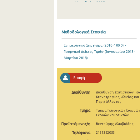
Νοεμβρίου 2025
Οκτωβρίου 2025
Σεπτεμβρίου 2025
Μεθοδολογικά Στοιχεία
Αυγούστου 2025
Ενημερωτικό Σημείωμα (2010=100,0) -
Ιουλίου 2025
Γεωργικοί Δείκτες Τιμών (Ιανουαρίου 2013 -
Μαρτίου 2018)
Ιουνίου 2025
Μαΐου 2025
Επαφή
Απριλίου 2025
Διεύθυνση
Διεύθυνση Στατιστικών Γε
Μαρτίου 2025
Κτηνοτροφίας, Αλιείας και
Περιβάλλοντος
Φεβρουαρίου 2025
Τμήμα
Τμήμα Γεωργικών Εισροών
Ιανουαρίου 2025
Εκροών και Δεικτών
Προϊστάμενος/η
Βεντούρης Αλκιβιάδης
Δεκεμβρίου 2024
Τηλέφωνα
2131352053
Νοεμβρίου 2024