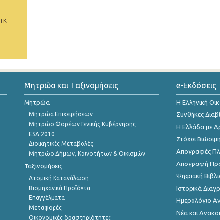
 ΤΚ
Μητρώα και Ταξινομήσεις
e-Εκδόσεις
Μητρώα
Η Ελληνική Οι
Μητρώα Επιχειρήσεων
Συνθήκες Διαβ
Μητρώο Φορέων Γενικής Κυβέρνησης
Η Ελλάδα με Α
ESA 2010
Στόχοι Βιώσιμ
Διοικητικές Μεταβολές
Απογραφές Πλη
Μητρώο Δήμων, Κοινοτήτων & Οικισμών
Απογραφή Πρ
Ταξινομήσεις
Ψηφιακή Βιβλι
Ατομική Κατανάλωση
Βιομηχανικά Προϊόντα
Ιστορικά Δια
Επαγγέλματα
Ημερολόγιο Α
Μεταφορές
Νέα και Ανακο
Οικονομικές δραστηριότητες