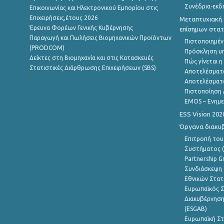
Συνέδρια-εκδ
Επικοινωνίας και Ηλεκτρονικού Εμπορίου στις
Επιχειρήσεις,έτους 2026
Μεταπτυχιακή 
Έρευνα Φορέων Γενικής Κυβέρνησης
επίσημων στατ
Παραγωγή και Πωλήσεις Βιομηχανικών Προϊόντων
Πιστοποιημέν
(PRODCOM)
Πρόσκληση υ
Δείκτες στη Βιομηχανία και στις Κατασκευές
Πώς γίνεται 
Στατιστικές Διάρθρωσης Επιχειρήσεων (SBS)
Αποτελέσματ
Αποτελέσματ
Πιστοποίηση 
EMOS – Ενημε
ESS Vision 202
Όργανα διακυ
Επιτροπή του
Συστήματος (
Partnership G
Συνδιάσκεψη 
Εθνικών Στατ
Ευρωπαϊκός Σ
Διακυβέρνηση
(ESGAB)
Ευρωπαϊκή Στ