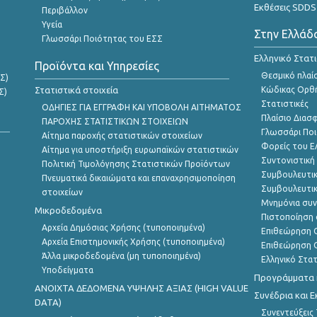
Εκθέσεις SDDS
Περιβάλλον
Υγεία
Στην Ελλάδ
Γλωσσάρι Ποιότητας του ΕΣΣ
Ελληνικό Στατ
Προϊόντα και Υπηρεσίες
Θεσμικό πλαί
Σ)
Στατιστικά στοιχεία
Κώδικας Ορθή
Σ)
Στατιστικές
ΟΔΗΓΙΕΣ ΓΙΑ ΕΓΓΡΑΦΗ ΚΑΙ ΥΠΟΒΟΛΗ ΑΙΤΗΜΑΤΟΣ
Πλαίσιο Διασ
ΠΑΡΟΧΗΣ ΣΤΑΤΙΣΤΙΚΩΝ ΣΤΟΙΧΕΙΩΝ
Γλωσσάρι Ποι
Αίτημα παροχής στατιστικών στοιχείων
Φορείς του 
Αίτημα για υποστήριξη ευρωπαϊκών στατιστικών
Συντονιστική
Πολιτική Τιμολόγησης Στατιστικών Προϊόντων
Συμβουλευτικ
Πνευματικά δικαιώματα και επαναχρησιμοποίηση
Συμβουλευτικ
στοιχείων
Μνημόνια συν
Μικροδεδομένα
Πιστοποίηση 
Αρχεία Δημόσιας Χρήσης (τυποποιημένα)
Επιθεώρηση Ο
Αρχεία Επιστημονικής Χρήσης (τυποποιημένα)
Επιθεώρηση Ο
Άλλα μικροδεδομένα (μη τυποποιημένα)
Ελληνικό Στα
Υποδείγματα
Προγράμματα κ
ANOIXTA ΔΕΔΟΜΕΝΑ ΥΨΗΛΗΣ ΑΞΙΑΣ (HIGH VALUE
Συνέδρια και 
DATA)
Συνεντεύξεις