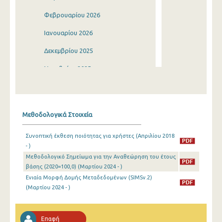
Φεβρουαρίου 2026
Ιανουαρίου 2026
Δεκεμβρίου 2025
Νοεμβρίου 2025
Οκτωβρίου 2025
Σεπτεμβρίου 2025
Μεθοδολογικά Στοιχεία
Αυγούστου 2025
Συνοπτική έκθεση ποιότητας για χρήστες (Απριλίου 2018
Ιουλίου 2025
- )
Μεθοδολογικό Σημείωμα για την Αναθεώρηση του έτους
Ιουνίου 2025
βάσης (2020=100,0) (Μαρτίου 2024 - )
Μαΐου 2025
Ενιαία Μορφή Δομής Μεταδεδομένων (SIMSv.2)
(Μαρτίου 2024 - )
Απριλίου 2025
Μαρτίου 2025
Επαφή