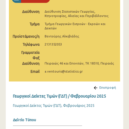
Φεβρουαρίου 2025
Διεύθυνση
Διεύθυνση Στατιστικών Γεωργίας,
Ιανουαρίου 2025
Κτηνοτροφίας, Αλιείας και Περιβάλλοντος
Τμήμα
Τμήμα Γεωργικών Εισροών - Εκροών και
Δεκεμβρίου 2024
Δεικτών
Νοεμβρίου 2024
Προϊστάμενος/η
Βεντούρης Αλκιβιάδης
Τηλέφωνα
2131352053
Οκτωβρίου 2024
Γραμματεία
Σεπτεμβρίου 2024
Φαξ
Διεύθυνση
Πειραιώς 46 και Επονιτών, ΤΚ 18510, Πειραιάς
Αυγούστου 2024
Email
a.ventouris@statistics.gr
Ιουλίου 2024
Ιουνίου 2024
Επιστροφή
Γεωργικοί Δείκτες Τιμών (ΓΔΤ) / Φεβρουαρίου 2025
Μαΐου 2024
Γεωργικοί Δείκτες Τιμών (ΓΔΤ), Φεβρουάριος 2025
Απριλίου 2024
Μαρτίου 2024
Δελτίο Τύπου
Φεβρουαρίου 2024